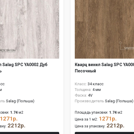
л Salag SPC YA0002 Дуб
Кварц винил Salag SPC YA00
ь
Песочный
асс
Класс:
34 класс
м
Толщина:
4 мм
Фаска:
4V
ель
Salag (Польша)
Производитель
Salag (Польша)
овки:
1.74
м2
Площадь упаковки:
1.74
м2
1271р.
1271р.
Цена за 1 м2:
2212р.
2212р.
овку:
Цена за упаковку: