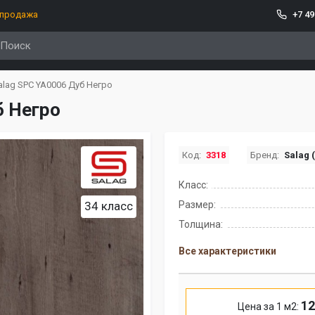
спродажа
+7 49
alag SPC YA0006 Дуб Негро
б Негро
Код:
3318
Бренд:
Salag 
Класс:
34 класс
Размер:
Толщина:
Все характеристики
12
Цена за 1 м2: