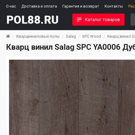
О нас
Доставка и оплата
Гарантия и возврат
Контакты
Ра
Каталог товаров
Кварцвиниловые полы
Salag
SPC Wood
Кварц винил S
Кварц винил Salag SPC YA0006 Ду