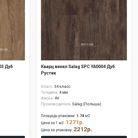
03 Дуб
Кварц винил Salag SPC YA0004 Дуб
Рустик
Класс:
34 класс
Толщина:
4 мм
Фаска:
4V
Производитель
Salag (Польша)
Площадь упаковки:
1.74
м2
1271р.
Цена за 1 м2:
2212р.
Цена за упаковку: