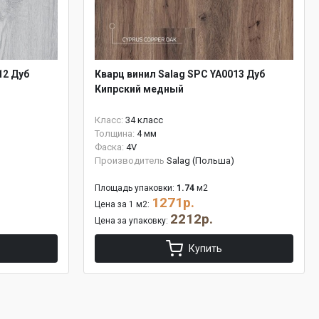
12 Дуб
Кварц винил Salag SPC YA0013 Дуб
Кипрский медный
Класс:
34 класс
Толщина:
4 мм
Фаска:
4V
Производитель
Salag (Польша)
Площадь упаковки:
1.74
м2
1271р.
Цена за 1 м2:
2212р.
Цена за упаковку:
Купить