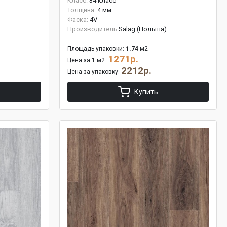
Класс:
34 класс
Толщина:
4 мм
Фаска:
4V
Производитель
Salag (Польша)
Площадь упаковки:
1.74
м2
1271р.
Цена за 1 м2:
2212р.
Цена за упаковку:
Купить