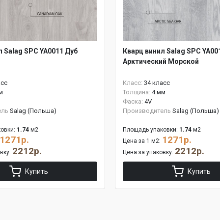
л Salag SPC YA0011 Дуб
Кварц винил Salag SPC YA00
Арктический Морской
асс
Класс:
34 класс
м
Толщина:
4 мм
Фаска:
4V
ель
Salag (Польша)
Производитель
Salag (Польша)
овки:
1.74
м2
Площадь упаковки:
1.74
м2
1271р.
1271р.
Цена за 1 м2:
2212р.
2212р.
овку:
Цена за упаковку:
Купить
Купить