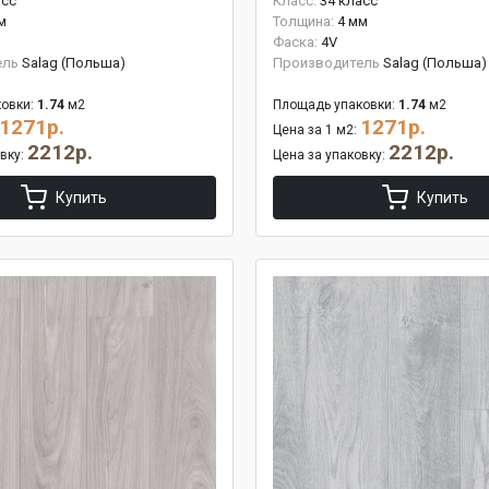
асс
Класс:
34 класс
м
Толщина:
4 мм
Фаска:
4V
ель
Salag (Польша)
Производитель
Salag (Польша)
овки:
1.74
м2
Площадь упаковки:
1.74
м2
1271р.
1271р.
Цена за 1 м2:
2212р.
2212р.
овку:
Цена за упаковку:
Купить
Купить