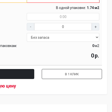
В одной упаковке:
1.74 м2
упаковкам:
м2
р.
В 1 КЛИК
ую цену