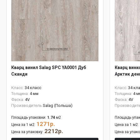
Кварц винил Salag SPC YA0001 Дуб
Кварц вини
Сканди
Арктик ден
Класс:
34 класс
Класс:
34 кл
Толщина:
4 мм
Толщина:
4 м
Фаска:
4V
Фаска:
4V
Производитель
Salag (Польша)
Производит
Площадь упаковки:
1.74
м2
Площадь упак
1271р.
Цена за 1 м2:
Цена за 1 м2:
2212р.
Цена за упаковку:
Цена за упак