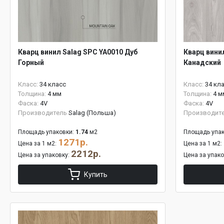
Кварц винил Salag SPC YA0010 Дуб
Кварц вини
Горный
Канадский
Класс:
34 класс
Класс:
34 кл
Толщина:
4 мм
Толщина:
4 м
Фаска:
4V
Фаска:
4V
Производитель
Salag (Польша)
Производит
Площадь упаковки:
1.74
м2
Площадь упак
1271р.
Цена за 1 м2:
Цена за 1 м2:
2212р.
Цена за упаковку:
Цена за упак
Купить