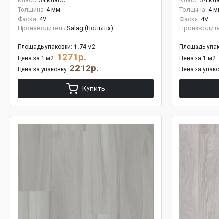
Класс:
34 класс
Класс:
34 кл
Толщина:
4 мм
Толщина:
4 м
Фаска:
4V
Фаска:
4V
Производитель
Salag (Польша)
Производит
Площадь упаковки:
1.74
м2
Площадь упак
1271р.
Цена за 1 м2:
Цена за 1 м2:
2212р.
Цена за упаковку:
Цена за упак
Купить