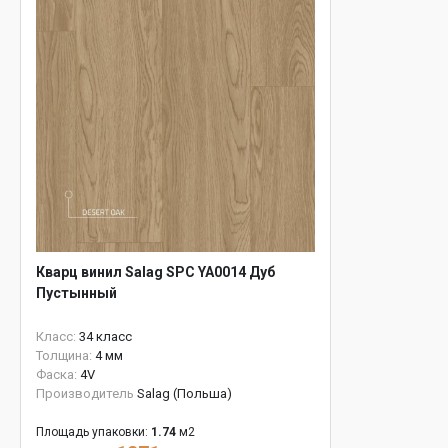
Кварц винил Salag SPC YA0014 Дуб
Пустынный
Класс:
34 класс
Толщина:
4 мм
Фаска:
4V
Производитель
Salag (Польша)
Площадь упаковки:
1.74
м2