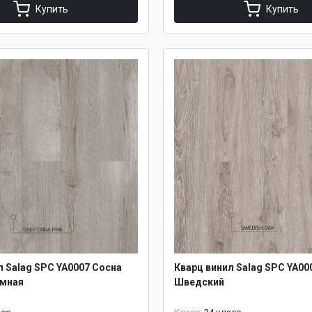
Купить
Купить
л Salag SPC YA0007 Сосна
Кварц винил Salag SPC YA00
ёмная
Шведский