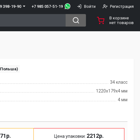
+7 985 057-51-19
9 398-19-90
Войти
Регистрация
В корзине
нет товаров
(Польша)
34 класс
1220х179х4 мм
4 мм
71р.
2212р.
Цена упаковки: