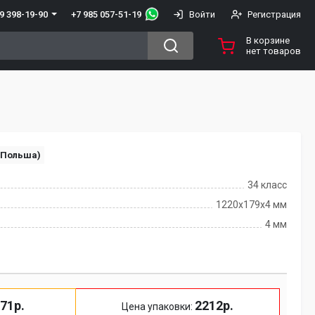
+7 985 057-51-19
9 398-19-90
Войти
Регистрация
В корзине
нет товаров
(Польша)
34 класс
1220х179х4 мм
4 мм
71р.
2212р.
Цена упаковки: