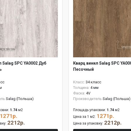
л Salag SPC YA0002 Дуб
Кварц винил Salag SPC YA00
ь
Песочный
асс
Класс:
34 класс
м
Толщина:
4 мм
Фаска:
4V
ель
Salag (Польша)
Производитель
Salag (Польша)
овки:
1.74
м2
Площадь упаковки:
1.74
м2
1271р.
1271р.
Цена за 1 м2:
2212р.
2212р.
овку:
Цена за упаковку: