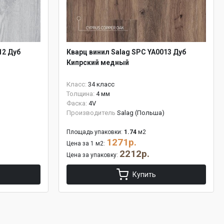
12 Дуб
Кварц винил Salag SPC YA0013 Дуб
Кипрский медный
Класс:
34 класс
Толщина:
4 мм
Фаска:
4V
Производитель
Salag (Польша)
Площадь упаковки:
1.74
м2
1271р.
Цена за 1 м2:
2212р.
Цена за упаковку:
Купить