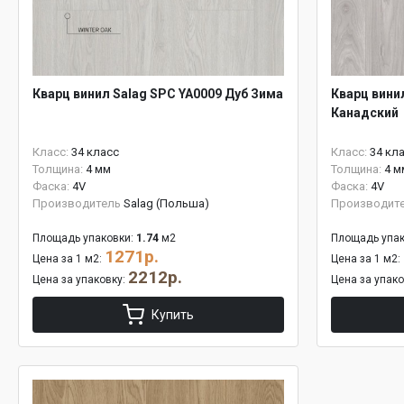
Кварц винил Salag SPC YA0009 Дуб Зима
Кварц вини
Канадский
Класс:
34 класс
Класс:
34 кл
Толщина:
4 мм
Толщина:
4 м
Фаска:
4V
Фаска:
4V
Производитель
Salag (Польша)
Производит
Площадь упаковки:
1.74
м2
Площадь упак
1271р.
Цена за 1 м2:
Цена за 1 м2:
2212р.
Цена за упаковку:
Цена за упак
Купить