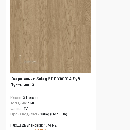
Кварц винил Salag SPC YA0014 Дуб
Пустынный
Класс:
34 класс
Толщина:
4 мм
Фаска:
4V
Производитель
Salag (Польша)
Площадь упаковки:
1.74
м2