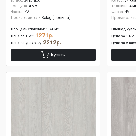
Класс:
34 класс
Класс:
34 кл
Толщина:
4 мм
Толщина:
4 м
Фаска:
4V
Фаска:
4V
Производитель
Salag (Польша)
Производит
Площадь упаковки:
1.74
м2
Площадь упак
1271р.
Цена за 1 м2:
Цена за 1 м2:
2212р.
Цена за упаковку:
Цена за упак
Купить