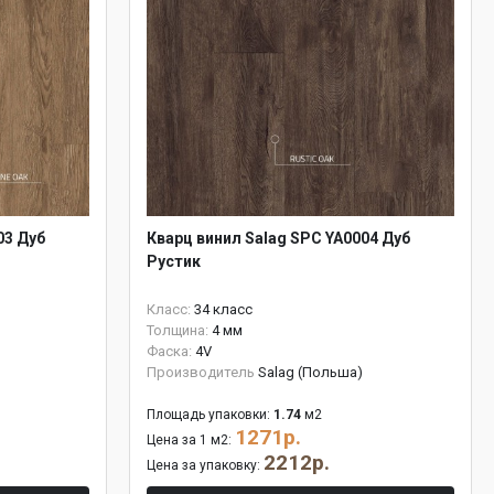
03 Дуб
Кварц винил Salag SPC YA0004 Дуб
Рустик
Класс:
34 класс
Толщина:
4 мм
Фаска:
4V
Производитель
Salag (Польша)
Площадь упаковки:
1.74
м2
1271р.
Цена за 1 м2:
2212р.
Цена за упаковку: