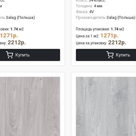
асс
Класс:
34 класс
м
Толщина:
4 мм
Фаска:
4V
ель
Salag (Польша)
Производитель
Salag (Польша)
овки:
1.74
м2
Площадь упаковки:
1.74
м2
1271р.
1271р.
Цена за 1 м2:
2212р.
2212р.
овку:
Цена за упаковку:
Купить
Купить