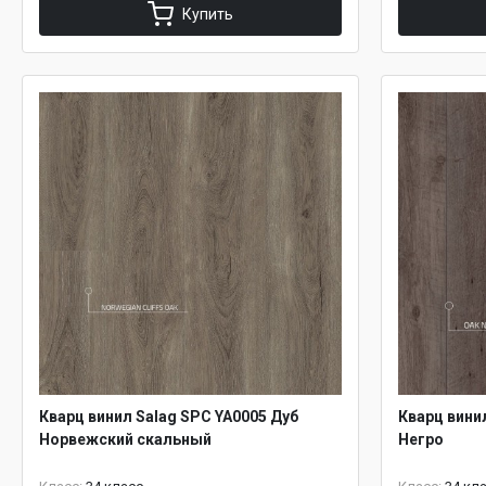
Купить
Кварц винил Salag SPC YA0005 Дуб
Кварц вини
Норвежский скальный
Негро