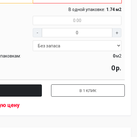
В одной упаковке:
1.74 м2
упаковкам:
м2
р.
В 1 КЛИК
ую цену