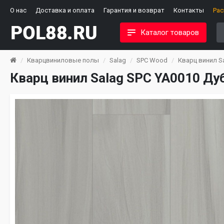
О нас
Доставка и оплата
Гарантия и возврат
Контакты
Ра
Каталог товаров
Кварцвиниловые полы
Salag
SPC Wood
Кварц винил S
Кварц винил Salag SPC YA0010 Ду