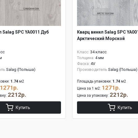
л Salag SPC YA0011 Дуб
Кварц винил Salag SPC YA00
Арктический Морской
асс
Класс:
34 класс
м
Толщина:
4 мм
Фаска:
4V
ель
Salag (Польша)
Производитель
Salag (Польша)
овки:
1.74
м2
Площадь упаковки:
1.74
м2
1271р.
1271р.
Цена за 1 м2:
2212р.
2212р.
овку:
Цена за упаковку:
Купить
Купить