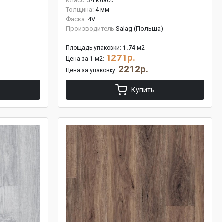
Класс:
34 класс
Толщина:
4 мм
Фаска:
4V
Производитель
Salag (Польша)
Площадь упаковки:
1.74
м2
1271р.
Цена за 1 м2:
2212р.
Цена за упаковку:
Купить