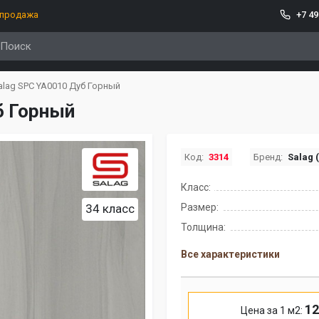
спродажа
+7 49
alag SPC YA0010 Дуб Горный
б Горный
Код:
3314
Бренд:
Salag 
Класс:
34 класс
Размер:
Толщина:
Все характеристики
12
Цена за 1 м2: