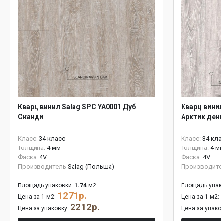
Кварц винил Salag SPC YA0001 Дуб
Кварц вини
Сканди
Арктик ден
Класс:
34 класс
Класс:
34 кл
Толщина:
4 мм
Толщина:
4 м
Фаска:
4V
Фаска:
4V
Производитель
Salag (Польша)
Производит
Площадь упаковки:
1.74
м2
Площадь упак
1271р.
Цена за 1 м2:
Цена за 1 м2:
2212р.
Цена за упаковку:
Цена за упак