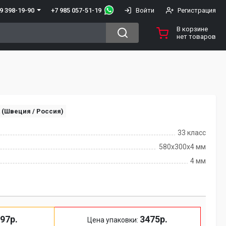
+7 985 057-51-19
9 398-19-90
Войти
Регистрация
В корзине
нет товаров
t (Швеция / Россия)
33 класс
580x300x4 мм
4 мм
97р.
3475р.
Цена упаковки: