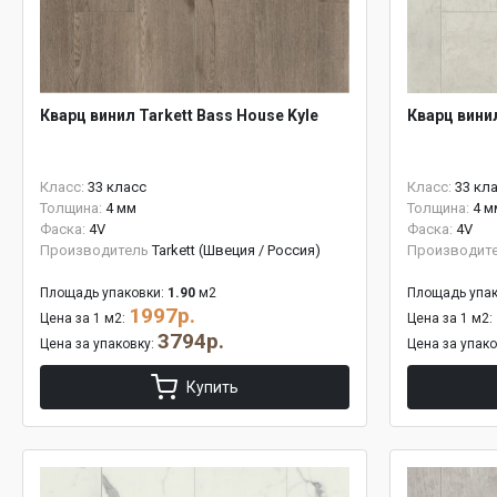
Кварц винил Tarkett Bass House Kyle
Кварц винил
Класс:
33 класс
Класс:
33 кл
Толщина:
4 мм
Толщина:
4 м
Фаска:
4V
Фаска:
4V
Производитель
Tarkett (Швеция / Россия)
Производит
Площадь упаковки:
1.90
м2
Площадь упак
1997р.
Цена за 1 м2:
Цена за 1 м2:
3794р.
Цена за упаковку:
Цена за упак
Купить