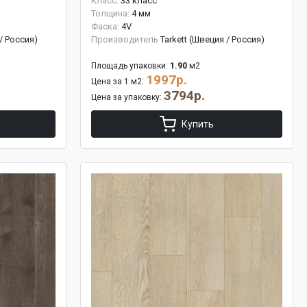
Класс:
33 класс
Толщина:
4 мм
Фаска:
4V
 / Россия)
Производитель
Tarkett (Швеция / Россия)
Площадь упаковки:
1.90
м2
1997р.
Цена за 1 м2:
3794р.
Цена за упаковку:
Купить