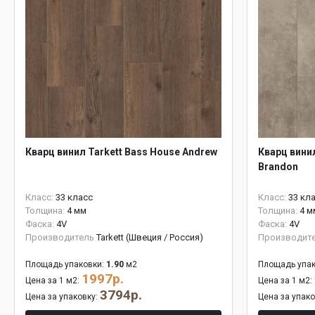
Кварц винил Tarkett Bass House Andrew
Кварц винил
Brandon
Класс:
33 класс
Класс:
33 кл
Толщина:
4 мм
Толщина:
4 м
Фаска:
4V
Фаска:
4V
Производитель
Tarkett (Швеция / Россия)
Производит
Площадь упаковки:
1.90
м2
Площадь упак
1997р.
Цена за 1 м2:
Цена за 1 м2:
3794р.
Цена за упаковку:
Цена за упак