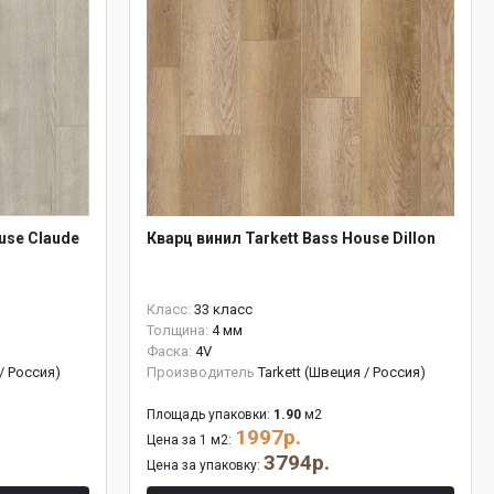
use Claude
Кварц винил Tarkett Bass House Dillon
Класс:
33 класс
Толщина:
4 мм
Фаска:
4V
 / Россия)
Производитель
Tarkett (Швеция / Россия)
Площадь упаковки:
1.90
м2
1997р.
Цена за 1 м2:
3794р.
Цена за упаковку: