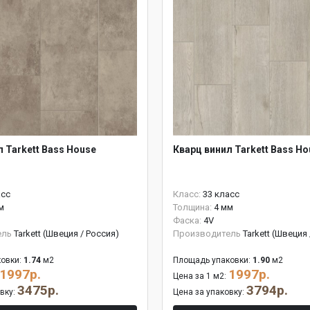
 Tarkett Bass House
Кварц винил Tarkett Bass Ho
асс
Класс:
33 класс
м
Толщина:
4 мм
Фаска:
4V
ель
Tarkett (Швеция / Россия)
Производитель
Tarkett (Швеция
овки:
1.74
м2
Площадь упаковки:
1.90
м2
1997р.
1997р.
Цена за 1 м2:
3475р.
3794р.
овку:
Цена за упаковку: