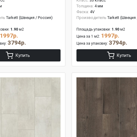
асс
Класс:
33 класс
м
Толщина:
4 мм
Фаска:
4V
ель
Tarkett (Швеция / Россия)
Производитель
Tarkett (Швеция
овки:
1.90
м2
Площадь упаковки:
1.90
м2
1997р.
1997р.
Цена за 1 м2:
3794р.
3794р.
овку:
Цена за упаковку:
Купить
Купить