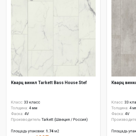
Кварц винил Tarkett Bass House Stef
Кварц вини
Класс:
33 класс
Класс:
33 кл
Толщина:
4 мм
Толщина:
4 м
Фаска:
4V
Фаска:
4V
Производитель
Tarkett (Швеция / Россия)
Производит
Площадь упаковки:
1.74
м2
Площадь упак