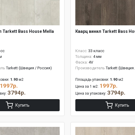
 Tarkett Bass House Mella
Кварц винил Tarkett Bass Ho
асс
Класс:
33 класс
м
Толщина:
4 мм
Фаска:
4V
ель
Tarkett (Швеция / Россия)
Производитель
Tarkett (Швеция
овки:
1.90
м2
Площадь упаковки:
1.90
м2
1997р.
1997р.
Цена за 1 м2:
3794р.
3794р.
овку:
Цена за упаковку:
Купить
Купить