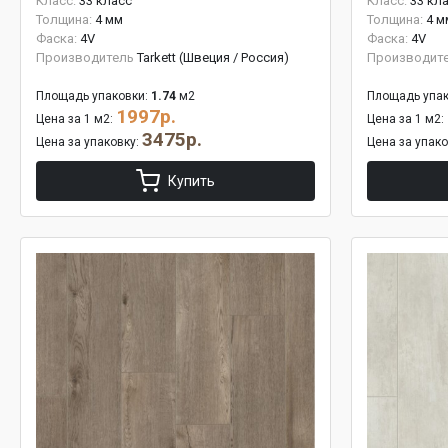
Класс:
33 класс
Класс:
33 кл
Толщина:
4 мм
Толщина:
4 м
Фаска:
4V
Фаска:
4V
Производитель
Tarkett (Швеция / Россия)
Производит
Площадь упаковки:
1.74
м2
Площадь упак
1997р.
Цена за 1 м2:
Цена за 1 м2:
3475р.
Цена за упаковку:
Цена за упак
Купить