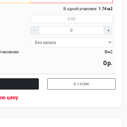
В одной упаковке:
1.74 м2
упаковкам:
м2
р.
В 1 КЛИК
ую цену