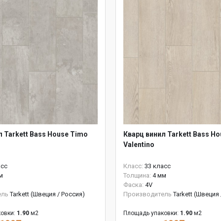
л Tarkett Bass House Timo
Кварц винил Tarkett Bass Ho
Valentino
асс
Класс:
33 класс
м
Толщина:
4 мм
Фаска:
4V
ель
Tarkett (Швеция / Россия)
Производитель
Tarkett (Швеция
овки:
1.90
м2
Площадь упаковки:
1.90
м2