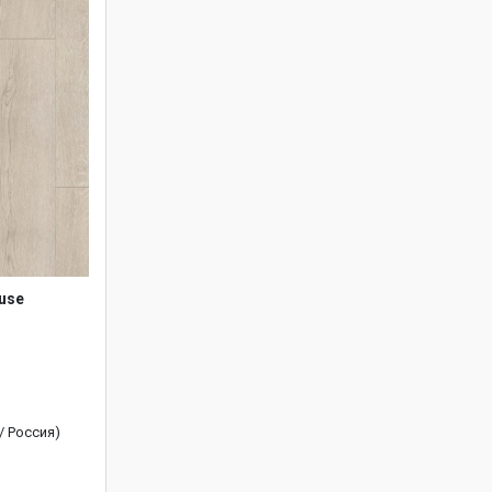
use
 / Россия)