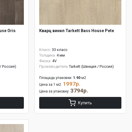
use Oris
Кварц винил Tarkett Bass House Pete
Класс:
33 класс
Толщина:
4 мм
Фаска:
4V
 / Россия)
Производитель
Tarkett (Швеция / Россия)
Площадь упаковки:
1.90
м2
1997р.
Цена за 1 м2:
3794р.
Цена за упаковку:
Купить