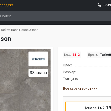
спродажа
+7 49
Tarkett Bass House Alison
ison
Код:
3412
Бренд:
Tarket
Класс:
33 класс
Размер:
Толщина:
Все характеристики
19
Цена за 1 м2: