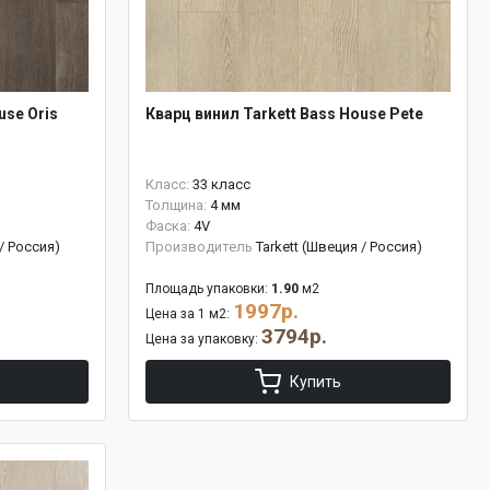
use Oris
Кварц винил Tarkett Bass House Pete
Класс:
33 класс
Толщина:
4 мм
Фаска:
4V
 / Россия)
Производитель
Tarkett (Швеция / Россия)
Площадь упаковки:
1.90
м2
1997р.
Цена за 1 м2:
3794р.
Цена за упаковку:
Купить