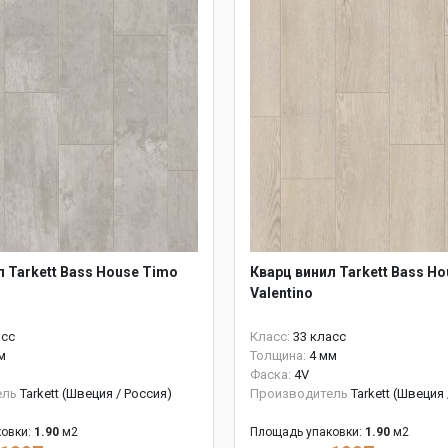
л Tarkett Bass House Timo
Кварц винил Tarkett Bass Ho
Valentino
асс
Класс:
33 класс
м
Толщина:
4 мм
Фаска:
4V
ель
Tarkett (Швеция / Россия)
Производитель
Tarkett (Швеция
овки:
1.90
м2
Площадь упаковки:
1.90
м2