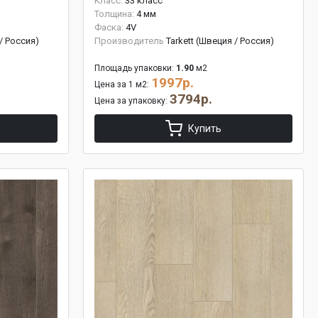
Класс:
33 класс
Толщина:
4 мм
Фаска:
4V
 / Россия)
Производитель
Tarkett (Швеция / Россия)
Площадь упаковки:
1.90
м2
1997р.
Цена за 1 м2:
3794р.
Цена за упаковку:
Купить