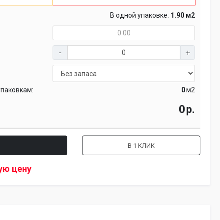
В одной упаковке:
1.90 м2
упаковкам:
м2
р.
В 1 КЛИК
ую цену