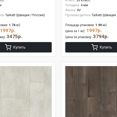
асс
Класс:
33 класс
м
Толщина:
4 мм
Фаска:
4V
ель
Tarkett (Швеция / Россия)
Производитель
Tarkett (Швеция
овки:
1.74
м2
Площадь упаковки:
1.90
м2
1997р.
1997р.
Цена за 1 м2:
3475р.
3794р.
овку:
Цена за упаковку:
Купить
Купить