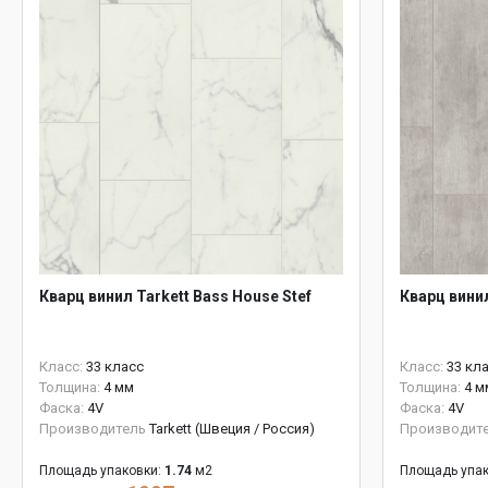
Кварц винил Tarkett Bass House Stef
Кварц вини
Класс:
33 класс
Класс:
33 кл
Толщина:
4 мм
Толщина:
4 м
Фаска:
4V
Фаска:
4V
Производитель
Tarkett (Швеция / Россия)
Производит
Площадь упаковки:
1.74
м2
Площадь упак