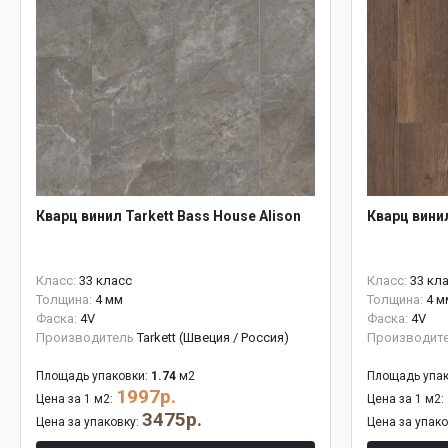
Кварц винил Tarkett Bass House Alison
Кварц вини
Класс:
33 класс
Класс:
33 кл
Толщина:
4 мм
Толщина:
4 м
Фаска:
4V
Фаска:
4V
Производитель
Tarkett (Швеция / Россия)
Производит
Площадь упаковки:
1.74
м2
Площадь упак
1997р.
Цена за 1 м2:
Цена за 1 м2:
3475р.
Цена за упаковку:
Цена за упак