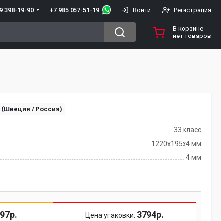
+7 985 057-51-19
9 398-19-90
Войти
Регистрация
В корзине
нет товаров
t (Швеция / Россия)
33 класс
1220x195x4 мм
4 мм
97р.
3794р.
Цена упаковки: