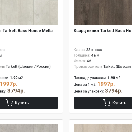
 Tarkett Bass House Mella
Кварц винил Tarkett Bass Ho
асс
Класс:
33 класс
м
Толщина:
4 мм
Фаска:
4V
ель
Tarkett (Швеция / Россия)
Производитель
Tarkett (Швеция
овки:
1.90
м2
Площадь упаковки:
1.90
м2
1997р.
1997р.
Цена за 1 м2:
3794р.
3794р.
овку:
Цена за упаковку:
Купить
Купить