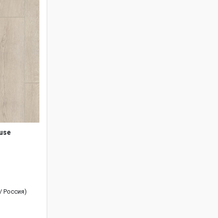
use
 / Россия)