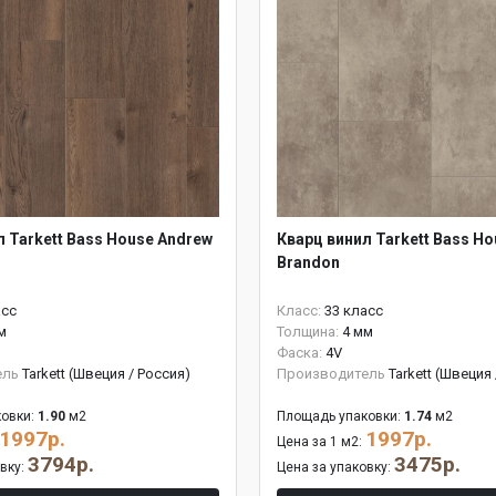
л Tarkett Bass House Andrew
Кварц винил Tarkett Bass Ho
Brandon
асс
Класс:
33 класс
м
Толщина:
4 мм
Фаска:
4V
ель
Tarkett (Швеция / Россия)
Производитель
Tarkett (Швеция
овки:
1.90
м2
Площадь упаковки:
1.74
м2
1997р.
1997р.
Цена за 1 м2:
3794р.
3475р.
овку:
Цена за упаковку: