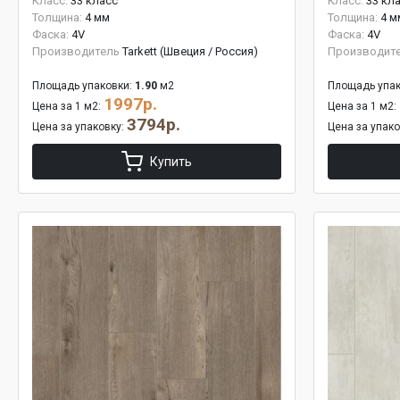
Класс:
33 класс
Класс:
33 кл
Толщина:
4 мм
Толщина:
4 м
Фаска:
4V
Фаска:
4V
Производитель
Tarkett (Швеция / Россия)
Производит
Площадь упаковки:
1.90
м2
Площадь упак
1997р.
Цена за 1 м2:
Цена за 1 м2:
3794р.
Цена за упаковку:
Цена за упак
Купить