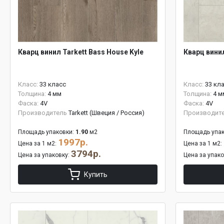
Кварц винил Tarkett Bass House Kyle
Кварц винил
Класс:
33 класс
Класс:
33 кл
Толщина:
4 мм
Толщина:
4 м
Фаска:
4V
Фаска:
4V
Производитель
Tarkett (Швеция / Россия)
Производит
Площадь упаковки:
1.90
м2
Площадь упак
1997р.
Цена за 1 м2:
Цена за 1 м2:
3794р.
Цена за упаковку:
Цена за упак
Купить