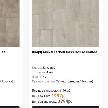
use
Кварц винил Tarkett Bass House Claude
Класс:
33 класс
Толщина:
4 мм
Фаска:
4V
 / Россия)
Производитель
Tarkett (Швеция / Россия)
Площадь упаковки:
1.90
м2
1997р.
Цена за 1 м2:
3794р.
Цена за упаковку: