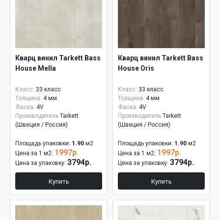
Кварц винил Tarkett Bass
Кварц винил Tarkett Bass
House Mella
House Oris
Класс:
33 класс
Класс:
33 класс
Толщина:
4 мм
Толщина:
4 мм
Фаска:
4V
Фаска:
4V
Производитель
Tarkett
Производитель
Tarkett
(Швеция / Россия)
(Швеция / Россия)
Площадь упаковки:
1.90
м2
Площадь упаковки:
1.90
м2
1997р.
1997р.
Цена за 1 м2:
Цена за 1 м2:
3794р.
3794р.
Цена за упаковку:
Цена за упаковку:
Купить
Купить