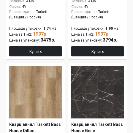
Толщина:
4 мм
Толщина:
4 мм
Фаска:
4V
Фаска:
4V
Производитель
Tarkett
Производитель
Tarkett
(Швеция / Россия)
(Швеция / Россия)
Площадь упаковки:
1.74
м2
Площадь упаковки:
1.90
м2
1997р.
1997р.
Цена за 1 м2:
Цена за 1 м2:
3475р.
3794р.
Цена за упаковку:
Цена за упаковку:
Купить
Купить
Кварц винил Tarkett Bass
Кварц винил Tarkett Bass
House Dillon
House Gene