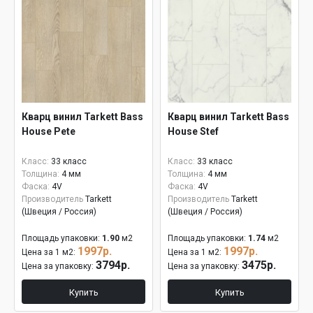
Кварц винил Tarkett Bass
Кварц винил Tarkett Bass
House Pete
House Stef
Класс:
33 класс
Класс:
33 класс
Толщина:
4 мм
Толщина:
4 мм
Фаска:
4V
Фаска:
4V
Производитель
Tarkett
Производитель
Tarkett
(Швеция / Россия)
(Швеция / Россия)
Площадь упаковки:
1.90
м2
Площадь упаковки:
1.74
м2
1997р.
1997р.
Цена за 1 м2:
Цена за 1 м2:
3794р.
3475р.
Цена за упаковку:
Цена за упаковку:
Купить
Купить