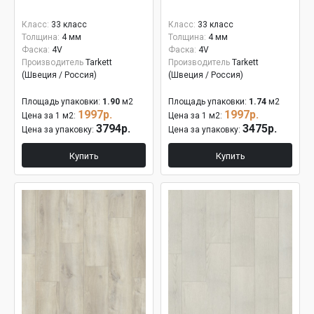
Класс:
33 класс
Класс:
33 класс
Толщина:
4 мм
Толщина:
4 мм
Фаска:
4V
Фаска:
4V
Производитель
Tarkett
Производитель
Tarkett
(Швеция / Россия)
(Швеция / Россия)
Площадь упаковки:
1.90
м2
Площадь упаковки:
1.74
м2
1997р.
1997р.
Цена за 1 м2:
Цена за 1 м2:
3794р.
3475р.
Цена за упаковку:
Цена за упаковку:
Купить
Купить