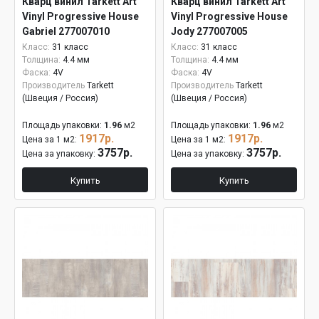
Кварц винил Tarkett Art
Кварц винил Tarkett Art
Vinyl Progressive House
Vinyl Progressive House
Gabriel 277007010
Jody 277007005
Класс:
31 класс
Класс:
31 класс
Толщина:
4.4 мм
Толщина:
4.4 мм
Фаска:
4V
Фаска:
4V
Производитель
Tarkett
Производитель
Tarkett
(Швеция / Россия)
(Швеция / Россия)
Площадь упаковки:
1.96
м2
Площадь упаковки:
1.96
м2
1917р.
1917р.
Цена за 1 м2:
Цена за 1 м2:
3757р.
3757р.
Цена за упаковку:
Цена за упаковку:
Купить
Купить