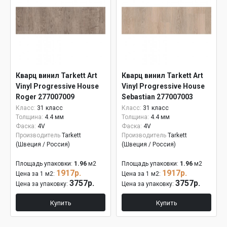
Кварц винил Tarkett Art
Кварц винил Tarkett Art
Vinyl Progressive House
Vinyl Progressive House
Roger 277007009
Sebastian 277007003
Класс:
31 класс
Класс:
31 класс
Толщина:
4.4 мм
Толщина:
4.4 мм
Фаска:
4V
Фаска:
4V
Производитель
Tarkett
Производитель
Tarkett
(Швеция / Россия)
(Швеция / Россия)
Площадь упаковки:
1.96
м2
Площадь упаковки:
1.96
м2
1917р.
1917р.
Цена за 1 м2:
Цена за 1 м2:
3757р.
3757р.
Цена за упаковку:
Цена за упаковку:
Купить
Купить