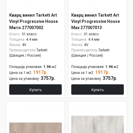
Кварц винил Tarkett Art
Кварц винил Tarkett Art
Vinyl Progressive House
Vinyl Progressive House
Mario 277007002
Max 277007013
Класс:
31 класс
Класс:
31 класс
Толщина:
4.4 мм
Толщина:
4.4 мм
Фаска:
4V
Фаска:
4V
Производитель
Tarkett
Производитель
Tarkett
(Швеция / Россия)
(Швеция / Россия)
Площадь упаковки:
1.96
м2
Площадь упаковки:
1.96
м2
1917р.
1917р.
Цена за 1 м2:
Цена за 1 м2:
3757р.
3757р.
Цена за упаковку:
Цена за упаковку:
Купить
Купить