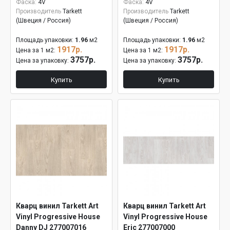
Фаска:
4V
Фаска:
4V
Производитель
Tarkett
Производитель
Tarkett
(Швеция / Россия)
(Швеция / Россия)
Площадь упаковки:
1.96
м2
Площадь упаковки:
1.96
м2
1917р.
1917р.
Цена за 1 м2:
Цена за 1 м2:
3757р.
3757р.
Цена за упаковку:
Цена за упаковку:
Купить
Купить
Кварц винил Tarkett Art
Кварц винил Tarkett Art
Vinyl Progressive House
Vinyl Progressive House
Danny DJ 277007016
Eric 277007000