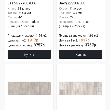
Jason 277007006
Jody 277007005
Класс:
31 класс
Класс:
31 класс
Толщина:
4.4 мм
Толщина:
4.4 мм
Фаска:
4V
Фаска:
4V
Производитель
Tarkett
Производитель
Tarkett
(Швеция / Россия)
(Швеция / Россия)
Площадь упаковки:
1.96
м2
Площадь упаковки:
1.96
м2
1917р.
1917р.
Цена за 1 м2:
Цена за 1 м2:
3757р.
3757р.
Цена за упаковку:
Цена за упаковку:
Купить
Купить