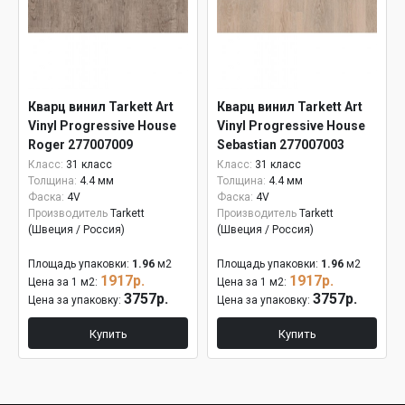
Кварц винил Tarkett Art
Кварц винил Tarkett Art
Vinyl Progressive House
Vinyl Progressive House
Roger 277007009
Sebastian 277007003
Класс:
31 класс
Класс:
31 класс
Толщина:
4.4 мм
Толщина:
4.4 мм
Фаска:
4V
Фаска:
4V
Производитель
Tarkett
Производитель
Tarkett
(Швеция / Россия)
(Швеция / Россия)
Площадь упаковки:
1.96
м2
Площадь упаковки:
1.96
м2
1917р.
1917р.
Цена за 1 м2:
Цена за 1 м2:
3757р.
3757р.
Цена за упаковку:
Цена за упаковку:
Купить
Купить