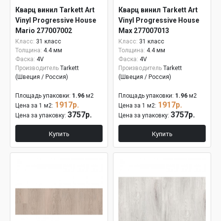
Кварц винил Tarkett Art
Кварц винил Tarkett Art
Vinyl Progressive House
Vinyl Progressive House
Mario 277007002
Max 277007013
Класс:
31 класс
Класс:
31 класс
Толщина:
4.4 мм
Толщина:
4.4 мм
Фаска:
4V
Фаска:
4V
Производитель
Tarkett
Производитель
Tarkett
(Швеция / Россия)
(Швеция / Россия)
Площадь упаковки:
1.96
м2
Площадь упаковки:
1.96
м2
1917р.
1917р.
Цена за 1 м2:
Цена за 1 м2:
3757р.
3757р.
Цена за упаковку:
Цена за упаковку:
Купить
Купить