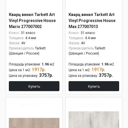
Кварц винил Tarkett Art
Кварц винил Tarkett Art
Vinyl Progressive House
Vinyl Progressive House
Mario 277007002
Max 277007013
Класс:
31 класс
Класс:
31 класс
Толщина:
4.4 мм
Толщина:
4.4 мм
Фаска:
4V
Фаска:
4V
Производитель
Tarkett
Производитель
Tarkett
(Швеция / Россия)
(Швеция / Россия)
Площадь упаковки:
1.96
м2
Площадь упаковки:
1.96
м2
1917р.
1917р.
Цена за 1 м2:
Цена за 1 м2:
3757р.
3757р.
Цена за упаковку:
Цена за упаковку:
Купить
Купить