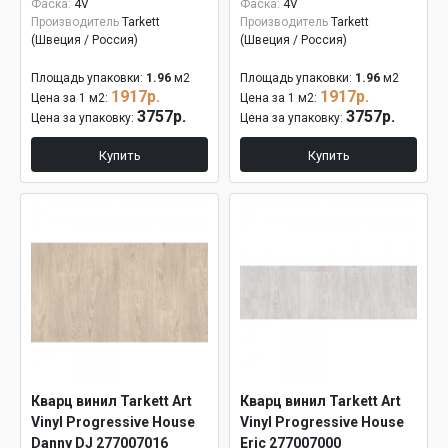
Фаска:
4V
Фаска:
4V
Производитель
Tarkett
Производитель
Tarkett
(Швеция / Россия)
(Швеция / Россия)
Площадь упаковки:
1.96
м2
Площадь упаковки:
1.96
м2
1917р.
1917р.
Цена за 1 м2:
Цена за 1 м2:
3757р.
3757р.
Цена за упаковку:
Цена за упаковку:
Купить
Купить
Кварц винил Tarkett Art
Кварц винил Tarkett Art
Vinyl Progressive House
Vinyl Progressive House
Danny DJ 277007016
Eric 277007000