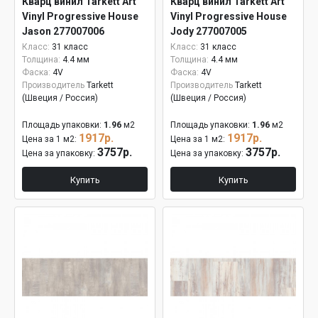
Кварц винил Tarkett Art
Кварц винил Tarkett Art
Vinyl Progressive House
Vinyl Progressive House
Jason 277007006
Jody 277007005
Класс:
31 класс
Класс:
31 класс
Толщина:
4.4 мм
Толщина:
4.4 мм
Фаска:
4V
Фаска:
4V
Производитель
Tarkett
Производитель
Tarkett
(Швеция / Россия)
(Швеция / Россия)
Площадь упаковки:
1.96
м2
Площадь упаковки:
1.96
м2
1917р.
1917р.
Цена за 1 м2:
Цена за 1 м2:
3757р.
3757р.
Цена за упаковку:
Цена за упаковку:
Купить
Купить