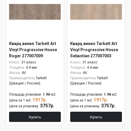
Кварц винил Tarkett Art
Кварц винил Tarkett Art
Vinyl Progressive House
Vinyl Progressive House
Roger 277007009
Sebastian 277007003
Класс:
31 класс
Класс:
31 класс
Толщина:
4.4 мм
Толщина:
4.4 мм
Фаска:
4V
Фаска:
4V
Производитель
Tarkett
Производитель
Tarkett
(Швеция / Россия)
(Швеция / Россия)
Площадь упаковки:
1.96
м2
Площадь упаковки:
1.96
м2
1917р.
1917р.
Цена за 1 м2:
Цена за 1 м2:
3757р.
3757р.
Цена за упаковку:
Цена за упаковку:
Купить
Купить