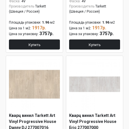
Фаска:
4V
Фаска:
4V
Производитель
Tarkett
Производитель
Tarkett
(Швеция / Россия)
(Швеция / Россия)
Площадь упаковки:
1.96
м2
Площадь упаковки:
1.96
м2
1917р.
1917р.
Цена за 1 м2:
Цена за 1 м2:
3757р.
3757р.
Цена за упаковку:
Цена за упаковку:
Купить
Купить
Кварц винил Tarkett Art
Кварц винил Tarkett Art
Vinyl Progressive House
Vinyl Progressive House
Danny DJ 277007016
Eric 277007000