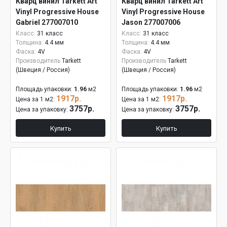
Кварц винил Tarkett Art
Кварц винил Tarkett Art
Vinyl Progressive House
Vinyl Progressive House
Gabriel 277007010
Jason 277007006
Класс:
31 класс
Класс:
31 класс
Толщина:
4.4 мм
Толщина:
4.4 мм
Фаска:
4V
Фаска:
4V
Производитель
Tarkett
Производитель
Tarkett
(Швеция / Россия)
(Швеция / Россия)
Площадь упаковки:
1.96
м2
Площадь упаковки:
1.96
м2
1917р.
1917р.
Цена за 1 м2:
Цена за 1 м2:
3757р.
3757р.
Цена за упаковку:
Цена за упаковку:
Купить
Купить