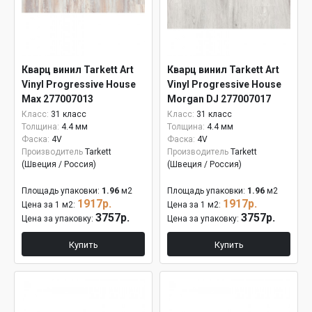
Кварц винил Tarkett Art
Кварц винил Tarkett Art
Vinyl Progressive House
Vinyl Progressive House
Max 277007013
Morgan DJ 277007017
Класс:
31 класс
Класс:
31 класс
Толщина:
4.4 мм
Толщина:
4.4 мм
Фаска:
4V
Фаска:
4V
Производитель
Tarkett
Производитель
Tarkett
(Швеция / Россия)
(Швеция / Россия)
Площадь упаковки:
1.96
м2
Площадь упаковки:
1.96
м2
1917р.
1917р.
Цена за 1 м2:
Цена за 1 м2:
3757р.
3757р.
Цена за упаковку:
Цена за упаковку:
Купить
Купить