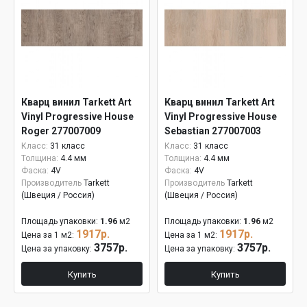
Кварц винил Tarkett Art
Кварц винил Tarkett Art
Vinyl Progressive House
Vinyl Progressive House
Roger 277007009
Sebastian 277007003
Класс:
31 класс
Класс:
31 класс
Толщина:
4.4 мм
Толщина:
4.4 мм
Фаска:
4V
Фаска:
4V
Производитель
Tarkett
Производитель
Tarkett
(Швеция / Россия)
(Швеция / Россия)
Площадь упаковки:
1.96
м2
Площадь упаковки:
1.96
м2
1917р.
1917р.
Цена за 1 м2:
Цена за 1 м2:
3757р.
3757р.
Цена за упаковку:
Цена за упаковку:
Купить
Купить