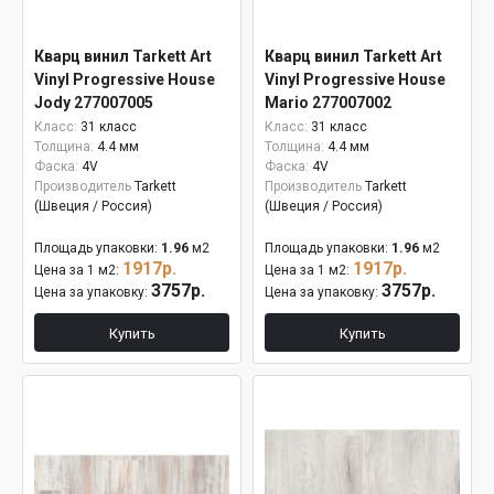
Кварц винил Tarkett Art
Кварц винил Tarkett Art
Vinyl Progressive House
Vinyl Progressive House
Jody 277007005
Mario 277007002
Класс:
31 класс
Класс:
31 класс
Толщина:
4.4 мм
Толщина:
4.4 мм
Фаска:
4V
Фаска:
4V
Производитель
Tarkett
Производитель
Tarkett
(Швеция / Россия)
(Швеция / Россия)
Площадь упаковки:
1.96
м2
Площадь упаковки:
1.96
м2
1917р.
1917р.
Цена за 1 м2:
Цена за 1 м2:
3757р.
3757р.
Цена за упаковку:
Цена за упаковку:
Купить
Купить