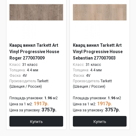
Кварц винил Tarkett Art
Кварц винил Tarkett Art
Vinyl Progressive House
Vinyl Progressive House
Roger 277007009
Sebastian 277007003
Класс:
31 класс
Класс:
31 класс
Толщина:
4.4 мм
Толщина:
4.4 мм
Фаска:
4V
Фаска:
4V
Производитель
Tarkett
Производитель
Tarkett
(Швеция / Россия)
(Швеция / Россия)
Площадь упаковки:
1.96
м2
Площадь упаковки:
1.96
м2
1917р.
1917р.
Цена за 1 м2:
Цена за 1 м2:
3757р.
3757р.
Цена за упаковку:
Цена за упаковку:
Купить
Купить