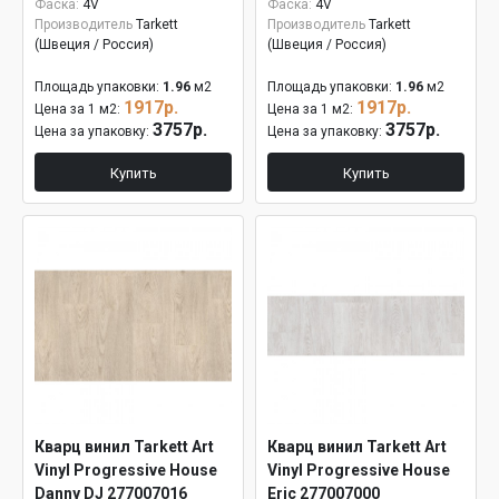
Фаска:
4V
Фаска:
4V
Производитель
Tarkett
Производитель
Tarkett
(Швеция / Россия)
(Швеция / Россия)
Площадь упаковки:
1.96
м2
Площадь упаковки:
1.96
м2
1917р.
1917р.
Цена за 1 м2:
Цена за 1 м2:
3757р.
3757р.
Цена за упаковку:
Цена за упаковку:
Купить
Купить
Кварц винил Tarkett Art
Кварц винил Tarkett Art
Vinyl Progressive House
Vinyl Progressive House
Danny DJ 277007016
Eric 277007000