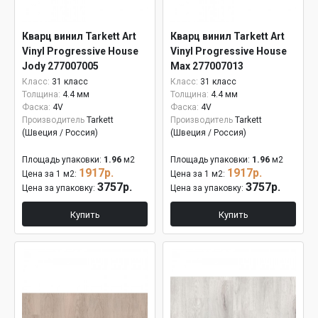
Кварц винил Tarkett Art
Кварц винил Tarkett Art
Vinyl Progressive House
Vinyl Progressive House
Jody 277007005
Max 277007013
Класс:
31 класс
Класс:
31 класс
Толщина:
4.4 мм
Толщина:
4.4 мм
Фаска:
4V
Фаска:
4V
Производитель
Tarkett
Производитель
Tarkett
(Швеция / Россия)
(Швеция / Россия)
Площадь упаковки:
1.96
м2
Площадь упаковки:
1.96
м2
1917р.
1917р.
Цена за 1 м2:
Цена за 1 м2:
3757р.
3757р.
Цена за упаковку:
Цена за упаковку:
Купить
Купить