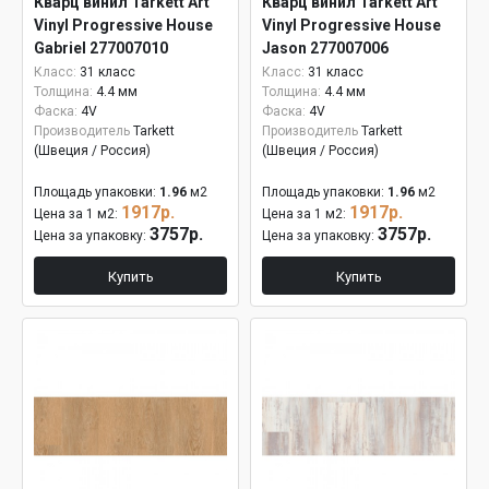
Кварц винил Tarkett Art
Кварц винил Tarkett Art
Vinyl Progressive House
Vinyl Progressive House
Gabriel 277007010
Jason 277007006
Класс:
31 класс
Класс:
31 класс
Толщина:
4.4 мм
Толщина:
4.4 мм
Фаска:
4V
Фаска:
4V
Производитель
Tarkett
Производитель
Tarkett
(Швеция / Россия)
(Швеция / Россия)
Площадь упаковки:
1.96
м2
Площадь упаковки:
1.96
м2
1917р.
1917р.
Цена за 1 м2:
Цена за 1 м2:
3757р.
3757р.
Цена за упаковку:
Цена за упаковку:
Купить
Купить