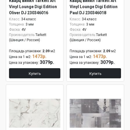
Кварц винил Tarkett Art
Кварц винил Tarkett Art
Vinyl Lounge Digi Edition
Vinyl Lounge Digi Edition
Oliver DJ 230346016
Paul DJ 230346018
Класс:
34 класс
Класс:
34 класс
Толщина:
3 мм
Толщина:
3 мм
Фаска:
4V
Фаска:
4V
Производитель
Tarkett
Производитель
Tarkett
(Швеция / Россия)
(Швеция / Россия)
Площадь упаковки:
2.09
м2
Площадь упаковки:
2.09
м2
1473р.
1473р.
Цена за 1 м2:
Цена за 1 м2:
3079р.
3079р.
Цена за упаковку:
Цена за упаковку:
Купить
Купить