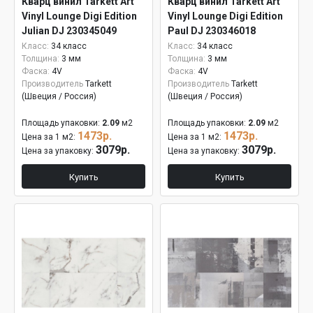
Кварц винил Tarkett Art
Кварц винил Tarkett Art
Vinyl Lounge Digi Edition
Vinyl Lounge Digi Edition
Julian DJ 230345049
Paul DJ 230346018
Класс:
34 класс
Класс:
34 класс
Толщина:
3 мм
Толщина:
3 мм
Фаска:
4V
Фаска:
4V
Производитель
Tarkett
Производитель
Tarkett
(Швеция / Россия)
(Швеция / Россия)
Площадь упаковки:
2.09
м2
Площадь упаковки:
2.09
м2
1473р.
1473р.
Цена за 1 м2:
Цена за 1 м2:
3079р.
3079р.
Цена за упаковку:
Цена за упаковку:
Купить
Купить