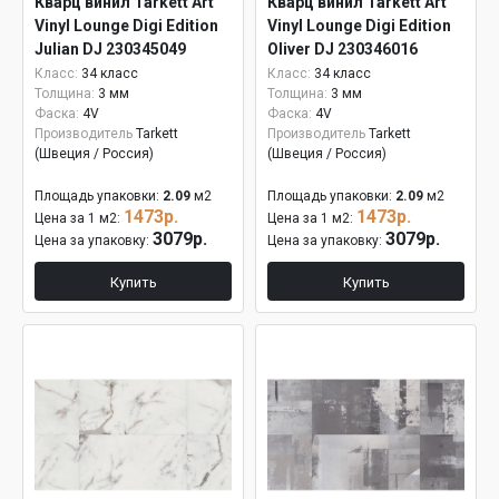
Кварц винил Tarkett Art
Кварц винил Tarkett Art
Vinyl Lounge Digi Edition
Vinyl Lounge Digi Edition
Julian DJ 230345049
Oliver DJ 230346016
Класс:
34 класс
Класс:
34 класс
Толщина:
3 мм
Толщина:
3 мм
Фаска:
4V
Фаска:
4V
Производитель
Tarkett
Производитель
Tarkett
(Швеция / Россия)
(Швеция / Россия)
Площадь упаковки:
2.09
м2
Площадь упаковки:
2.09
м2
1473р.
1473р.
Цена за 1 м2:
Цена за 1 м2:
3079р.
3079р.
Цена за упаковку:
Цена за упаковку:
Купить
Купить