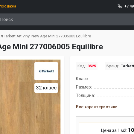
спродажа
+7 49
 Tarkett Art Vinyl New Age Mini 277006005 Equilibre
Age Mini 277006005 Equilibre
Код:
3525
Бренд:
Tarket
Класс:
32 класс
Размер:
Толщина:
Все характеристики
10
Цена за 1 м2: