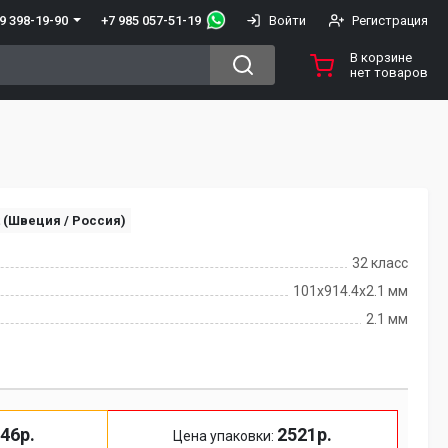
+7 985 057-51-19
9 398-19-90
Войти
Регистрация
В корзине
нет товаров
t (Швеция / Россия)
32 класс
101x914.4х2.1 мм
2.1 мм
46р.
2521р.
Цена упаковки: