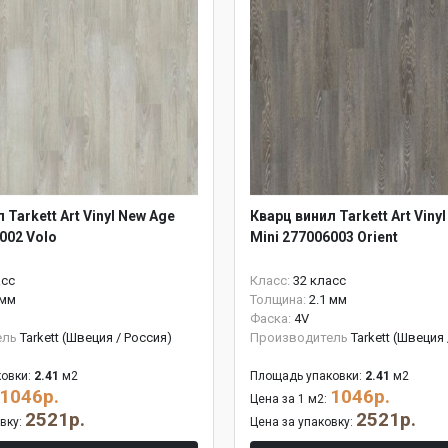
 Tarkett Art Vinyl New Age
Кварц винил Tarkett Art Viny
002 Volo
Mini 277006003 Orient
асс
Класс:
32 класс
 мм
Толщина:
2.1 мм
Фаска:
4V
ель
Tarkett (Швеция / Россия)
Производитель
Tarkett (Швеция
овки:
2.41
м2
Площадь упаковки:
2.41
м2
1046р.
1046р.
Цена за 1 м2:
2521р.
2521р.
овку:
Цена за упаковку: