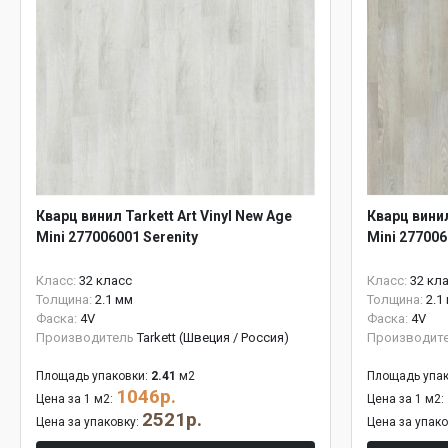
Кварц винил Tarkett Art Vinyl New Age
Кварц винил
Mini 277006001 Serenity
Mini 277006
Класс:
32 класс
Класс:
32 кл
Толщина:
2.1 мм
Толщина:
2.1
Фаска:
4V
Фаска:
4V
Производитель
Tarkett (Швеция / Россия)
Производит
Площадь упаковки:
2.41
м2
Площадь упак
1046р.
Цена за 1 м2:
Цена за 1 м2:
2521р.
Цена за упаковку:
Цена за упак