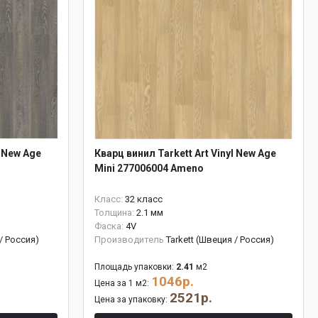
l New Age
Кварц винил Tarkett Art Vinyl New Age
Mini 277006004 Ameno
Класс:
32 класс
Толщина:
2.1 мм
Фаска:
4V
 / Россия)
Производитель
Tarkett (Швеция / Россия)
Площадь упаковки:
2.41
м2
1046р.
Цена за 1 м2:
2521р.
Цена за упаковку: