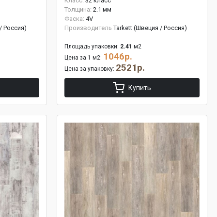
Класс:
32 класс
Толщина:
2.1 мм
Фаска:
4V
 / Россия)
Производитель
Tarkett (Швеция / Россия)
Площадь упаковки:
2.41
м2
1046р.
Цена за 1 м2:
2521р.
Цена за упаковку:
Купить