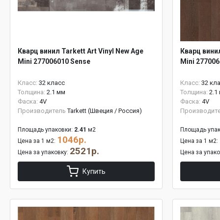
Кварц винил Tarkett Art Vinyl New Age
Кварц винил
Mini 277006010 Sense
Mini 277006
Класс:
32 класс
Класс:
32 кл
Толщина:
2.1 мм
Толщина:
2.1
Фаска:
4V
Фаска:
4V
Производитель
Tarkett (Швеция / Россия)
Производит
Площадь упаковки:
2.41
м2
Площадь упак
1046р.
Цена за 1 м2:
Цена за 1 м2:
2521р.
Цена за упаковку:
Цена за упак
Купить