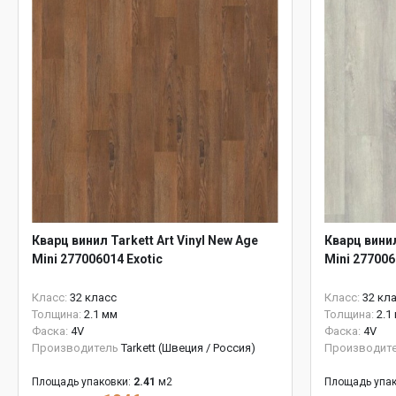
Кварц винил Tarkett Art Vinyl New Age
Кварц винил
Mini 277006014 Exotic
Mini 277006
Класс:
32 класс
Класс:
32 кл
Толщина:
2.1 мм
Толщина:
2.1
Фаска:
4V
Фаска:
4V
Производитель
Tarkett (Швеция / Россия)
Производит
Площадь упаковки:
2.41
м2
Площадь упак