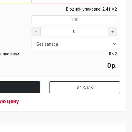
В одной упаковке:
2.41 м2
упаковкам:
м2
р.
В 1 КЛИК
ую цену