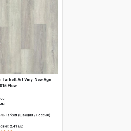
 Tarkett Art Vinyl New Age
015 Flow
асс
 мм
ель
Tarkett (Швеция / Россия)
овки:
2.41
м2