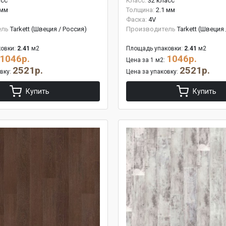
асс
Класс:
32 класс
 мм
Толщина:
2.1 мм
Фаска:
4V
ель
Tarkett (Швеция / Россия)
Производитель
Tarkett (Швеция
овки:
2.41
м2
Площадь упаковки:
2.41
м2
1046р.
1046р.
Цена за 1 м2:
2521р.
2521р.
овку:
Цена за упаковку:
Купить
Купить