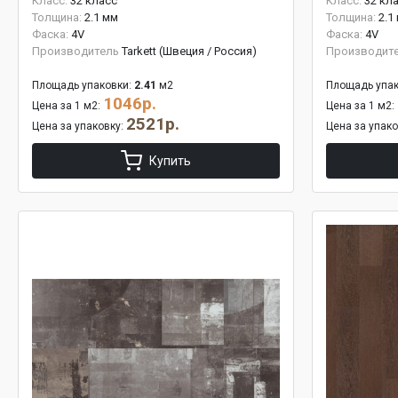
Класс:
32 класс
Класс:
32 кл
Толщина:
2.1 мм
Толщина:
2.1
Фаска:
4V
Фаска:
4V
Производитель
Tarkett (Швеция / Россия)
Производит
Площадь упаковки:
2.41
м2
Площадь упак
1046р.
Цена за 1 м2:
Цена за 1 м2:
2521р.
Цена за упаковку:
Цена за упак
Купить