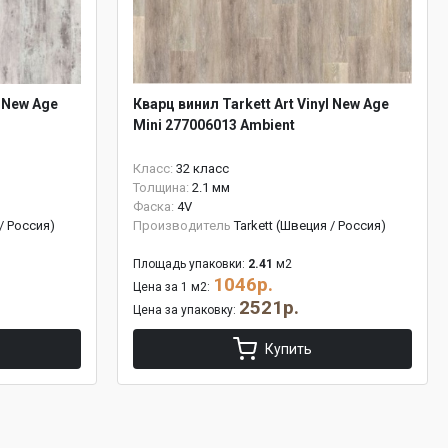
l New Age
Кварц винил Tarkett Art Vinyl New Age
Mini 277006013 Ambient
Класс:
32 класс
Толщина:
2.1 мм
Фаска:
4V
 / Россия)
Производитель
Tarkett (Швеция / Россия)
Площадь упаковки:
2.41
м2
1046р.
Цена за 1 м2:
2521р.
Цена за упаковку:
Купить