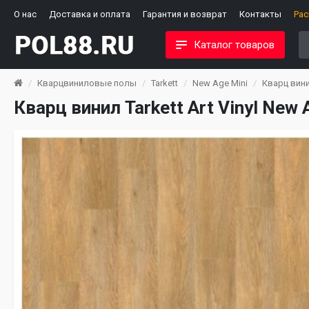
О нас
Доставка и оплата
Гарантия и возврат
Контакты
Ра
Каталог товаров
Кварцвиниловые полы
Tarkett
New Age Mini
Кварц винил
Кварц винил Tarkett Art Vinyl New 