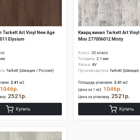
 Tarkett Art Vinyl New Age
Кварц винил Tarkett Art Viny
011 Elysium
Mini 277006012 Misty
асс
Класс:
32 класс
 мм
Толщина:
2.1 мм
Фаска:
4V
ель
Tarkett (Швеция / Россия)
Производитель
Tarkett (Швеция
овки:
2.41
м2
Площадь упаковки:
2.41
м2
1046р.
1046р.
Цена за 1 м2:
2521р.
2521р.
овку:
Цена за упаковку:
Купить
Купить