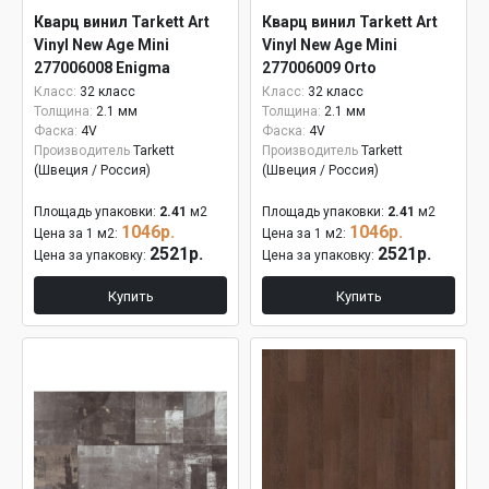
Кварц винил Tarkett Art
Кварц винил Tarkett Art
Vinyl New Age Mini
Vinyl New Age Mini
277006008 Enigma
277006009 Orto
Класс:
32 класс
Класс:
32 класс
Толщина:
2.1 мм
Толщина:
2.1 мм
Фаска:
4V
Фаска:
4V
Производитель
Tarkett
Производитель
Tarkett
(Швеция / Россия)
(Швеция / Россия)
Площадь упаковки:
2.41
м2
Площадь упаковки:
2.41
м2
1046р.
1046р.
Цена за 1 м2:
Цена за 1 м2:
2521р.
2521р.
Цена за упаковку:
Цена за упаковку:
Купить
Купить