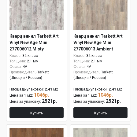
Кварц винил Tarkett Art
Кварц винил Tarkett Art
Vinyl New Age Mini
Vinyl New Age Mini
277006012 Misty
277006013 Ambient
Класс:
32 класс
Класс:
32 класс
Толщина:
2.1 мм
Толщина:
2.1 мм
Фаска:
4V
Фаска:
4V
Производитель
Tarkett
Производитель
Tarkett
(Швеция / Россия)
(Швеция / Россия)
Площадь упаковки:
2.41
м2
Площадь упаковки:
2.41
м2
1046р.
1046р.
Цена за 1 м2:
Цена за 1 м2:
2521р.
2521р.
Цена за упаковку:
Цена за упаковку:
Купить
Купить