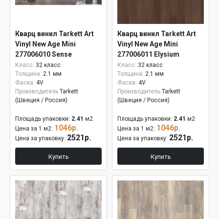
Кварц винил Tarkett Art
Кварц винил Tarkett Art
Vinyl New Age Mini
Vinyl New Age Mini
277006010 Sense
277006011 Elysium
Класс:
32 класс
Класс:
32 класс
Толщина:
2.1 мм
Толщина:
2.1 мм
Фаска:
4V
Фаска:
4V
Производитель
Tarkett
Производитель
Tarkett
(Швеция / Россия)
(Швеция / Россия)
Площадь упаковки:
2.41
м2
Площадь упаковки:
2.41
м2
1046р.
1046р.
Цена за 1 м2:
Цена за 1 м2:
2521р.
2521р.
Цена за упаковку:
Цена за упаковку:
Купить
Купить