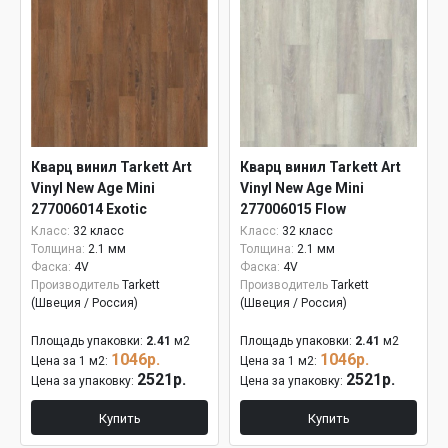
Кварц винил Tarkett Art
Кварц винил Tarkett Art
Vinyl New Age Mini
Vinyl New Age Mini
277006014 Exotic
277006015 Flow
Класс:
32 класс
Класс:
32 класс
Толщина:
2.1 мм
Толщина:
2.1 мм
Фаска:
4V
Фаска:
4V
Производитель
Tarkett
Производитель
Tarkett
(Швеция / Россия)
(Швеция / Россия)
Площадь упаковки:
2.41
м2
Площадь упаковки:
2.41
м2
1046р.
1046р.
Цена за 1 м2:
Цена за 1 м2:
2521р.
2521р.
Цена за упаковку:
Цена за упаковку:
Купить
Купить