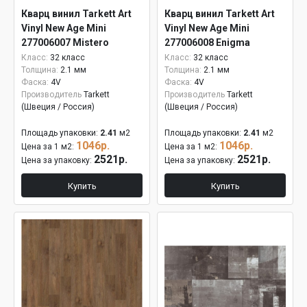
Кварц винил Tarkett Art
Кварц винил Tarkett Art
Vinyl New Age Mini
Vinyl New Age Mini
277006007 Mistero
277006008 Enigma
Класс:
32 класс
Класс:
32 класс
Толщина:
2.1 мм
Толщина:
2.1 мм
Фаска:
4V
Фаска:
4V
Производитель
Tarkett
Производитель
Tarkett
(Швеция / Россия)
(Швеция / Россия)
Площадь упаковки:
2.41
м2
Площадь упаковки:
2.41
м2
1046р.
1046р.
Цена за 1 м2:
Цена за 1 м2:
2521р.
2521р.
Цена за упаковку:
Цена за упаковку:
Купить
Купить