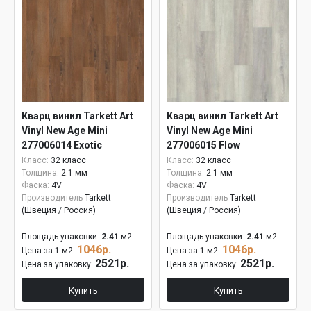
Кварц винил Tarkett Art
Кварц винил Tarkett Art
Vinyl New Age Mini
Vinyl New Age Mini
277006014 Exotic
277006015 Flow
Класс:
32 класс
Класс:
32 класс
Толщина:
2.1 мм
Толщина:
2.1 мм
Фаска:
4V
Фаска:
4V
Производитель
Tarkett
Производитель
Tarkett
(Швеция / Россия)
(Швеция / Россия)
Площадь упаковки:
2.41
м2
Площадь упаковки:
2.41
м2
1046р.
1046р.
Цена за 1 м2:
Цена за 1 м2:
2521р.
2521р.
Цена за упаковку:
Цена за упаковку:
Купить
Купить