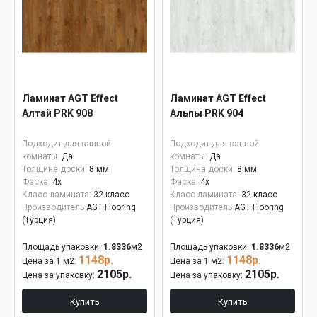
Ламинат AGT Effect
Ламинат AGT Effect
Алтай PRK 908
Альпы PRK 904
Подходит для ванной
Подходит для ванной
комнаты:
Да
комнаты:
Да
Толщина доски:
8 мм
Толщина доски:
8 мм
Фаска:
4x
Фаска:
4x
Класс ламината:
32 класс
Класс ламината:
32 класс
Производитель
AGT Flooring
Производитель
AGT Flooring
(Турция)
(Турция)
Площадь упаковки:
1.8336
м2
Площадь упаковки:
1.8336
м2
1148р.
1148р.
Цена за 1 м2:
Цена за 1 м2:
2105р.
2105р.
Цена за упаковку:
Цена за упаковку:
Купить
Купить