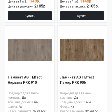
1148р.
1148р.
Цена за 1 м2:
Цена за 1 м2:
2105р.
2105р.
Цена за упаковку:
Цена за упаковку:
Купить
Купить
Ламинат AGT Effect
Ламинат AGT Effect
Нирвана PRK 910
Памир PRK 906
Подходит для ванной
Подходит для ванной
комнаты:
Да
комнаты:
Да
Толщина доски:
8 мм
Толщина доски:
8 мм
Фаска:
4x
Фаска:
4x
Класс ламината:
32 класс
Класс ламината:
32 класс