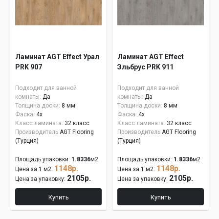
Ламинат AGT Effect Урал
Ламинат AGT Effect
PRK 907
Эльбрус PRK 911
Подходит для ванной
Подходит для ванной
комнаты:
Да
комнаты:
Да
Толщина доски:
8 мм
Толщина доски:
8 мм
Фаска:
4x
Фаска:
4x
Класс ламината:
32 класс
Класс ламината:
32 класс
Производитель
AGT Flooring
Производитель
AGT Flooring
(Турция)
(Турция)
Площадь упаковки:
1.8336
м2
Площадь упаковки:
1.8336
м2
1148р.
1148р.
Цена за 1 м2:
Цена за 1 м2:
2105р.
2105р.
Цена за упаковку:
Цена за упаковку:
Купить
Купить