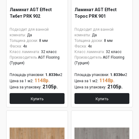
Ламинат AGT Effect
Ламинат AGT Effect
Тибет PRK 902
Торос PRK 901
Подходит для ванной
Подходит для ванной
комнаты:
Да
комнаты:
Да
Толщина доски:
8 мм
Толщина доски:
8 мм
Фаска:
4x
Фаска:
4x
Класс ламината:
32 класс
Класс ламината:
32 класс
Производитель
AGT Flooring
Производитель
AGT Flooring
(Турция)
(Турция)
Площадь упаковки:
1.8336
м2
Площадь упаковки:
1.8336
м2
1148р.
1148р.
Цена за 1 м2:
Цена за 1 м2:
2105р.
2105р.
Цена за упаковку:
Цена за упаковку:
Купить
Купить