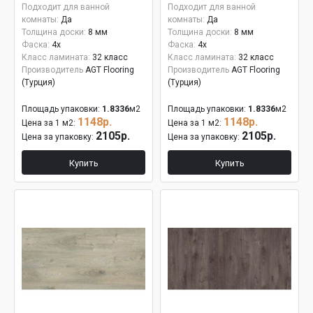
Подходит для ванной
Подходит для ванной
комнаты:
Да
комнаты:
Да
Толщина доски:
8 мм
Толщина доски:
8 мм
Фаска:
4x
Фаска:
4x
Класс ламината:
32 класс
Класс ламината:
32 класс
Производитель
AGT Flooring
Производитель
AGT Flooring
(Турция)
(Турция)
Площадь упаковки:
1.8336
м2
Площадь упаковки:
1.8336
м2
1148р.
1148р.
Цена за 1 м2:
Цена за 1 м2:
2105р.
2105р.
Цена за упаковку:
Цена за упаковку:
Купить
Купить