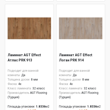
Ламинат AGT Effect
Ламинат AGT Effect
Атлас PRK 913
Логан PRK 914
Подходит для ванной
Подходит для ванной
комнаты:
Да
комнаты:
Да
Толщина доски:
8 мм
Толщина доски:
8 мм
Фаска:
4x
Фаска:
4x
Класс ламината:
32 класс
Класс ламината:
32 класс
Производитель
AGT Flooring
Производитель
AGT Flooring
(Турция)
(Турция)
Площадь упаковки:
1.8336
м2
Площадь упаковки:
1.8336
м2