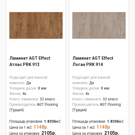
Ламинат AGT Effect
Ламинат AGT Effect
Атлас PRK 913
Логан PRK 914
Подходит для ванной
Подходит для ванной
комнаты:
Да
комнаты:
Да
Толщина доски:
8 мм
Толщина доски:
8 мм
Фаска:
4x
Фаска:
4x
Класс ламината:
32 класс
Класс ламината:
32 класс
Производитель
AGT Flooring
Производитель
AGT Flooring
(Турция)
(Турция)
Площадь упаковки:
1.8336
м2
Площадь упаковки:
1.8336
м2
1148р.
1148р.
Цена за 1 м2:
Цена за 1 м2:
2105р.
2105р.
Цена за упаковку:
Цена за упаковку: