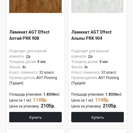
Ламинат AGT Effect
Ламинат AGT Effect
Алтай PRK 908
Альпы PRK 904
Подходит для ванной
Подходит для ванной
комнаты:
Да
комнаты:
Да
Толщина доски:
8 мм
Толщина доски:
8 мм
Фаска:
4x
Фаска:
4x
Класс ламината:
32 класс
Класс ламината:
32 класс
Производитель
AGT Flooring
Производитель
AGT Flooring
(Турция)
(Турция)
Площадь упаковки:
1.8336
м2
Площадь упаковки:
1.8336
м2
1148р.
1148р.
Цена за 1 м2:
Цена за 1 м2:
2105р.
2105р.
Цена за упаковку:
Цена за упаковку:
Купить
Купить