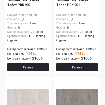
Ламинат AGT Effect
Ламинат AGT Effect
Тибет PRK 902
Торос PRK 901
Подходит для ванной
Подходит для ванной
комнаты:
Да
комнаты:
Да
Толщина доски:
8 мм
Толщина доски:
8 мм
Фаска:
4x
Фаска:
4x
Класс ламината:
32 класс
Класс ламината:
32 класс
Производитель
AGT Flooring
Производитель
AGT Flooring
(Турция)
(Турция)
Площадь упаковки:
1.8336
м2
Площадь упаковки:
1.8336
м2
1148р.
1148р.
Цена за 1 м2:
Цена за 1 м2:
2105р.
2105р.
Цена за упаковку:
Цена за упаковку:
Купить
Купить