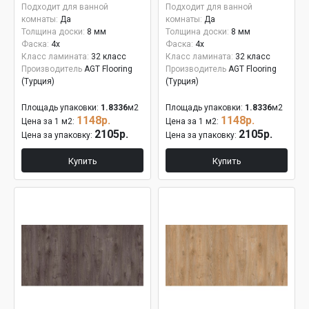
Подходит для ванной
Подходит для ванной
комнаты:
Да
комнаты:
Да
Толщина доски:
8 мм
Толщина доски:
8 мм
Фаска:
4x
Фаска:
4x
Класс ламината:
32 класс
Класс ламината:
32 класс
Производитель
AGT Flooring
Производитель
AGT Flooring
(Турция)
(Турция)
Площадь упаковки:
1.8336
м2
Площадь упаковки:
1.8336
м2
1148р.
1148р.
Цена за 1 м2:
Цена за 1 м2:
2105р.
2105р.
Цена за упаковку:
Цена за упаковку:
Купить
Купить