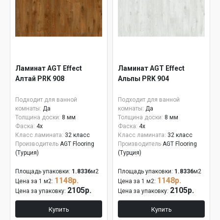
Ламинат AGT Effect
Ламинат AGT Effect
Алтай PRK 908
Альпы PRK 904
Подходит для ванной
Подходит для ванной
комнаты:
Да
комнаты:
Да
Толщина доски:
8 мм
Толщина доски:
8 мм
Фаска:
4x
Фаска:
4x
Класс ламината:
32 класс
Класс ламината:
32 класс
Производитель
AGT Flooring
Производитель
AGT Flooring
(Турция)
(Турция)
Площадь упаковки:
1.8336
м2
Площадь упаковки:
1.8336
м2
1148р.
1148р.
Цена за 1 м2:
Цена за 1 м2:
2105р.
2105р.
Цена за упаковку:
Цена за упаковку:
Купить
Купить