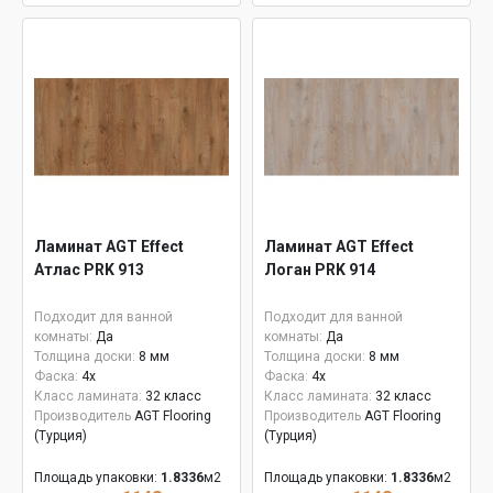
Ламинат AGT Effect
Ламинат AGT Effect
Атлас PRK 913
Логан PRK 914
Подходит для ванной
Подходит для ванной
комнаты:
Да
комнаты:
Да
Толщина доски:
8 мм
Толщина доски:
8 мм
Фаска:
4x
Фаска:
4x
Класс ламината:
32 класс
Класс ламината:
32 класс
Производитель
AGT Flooring
Производитель
AGT Flooring
(Турция)
(Турция)
Площадь упаковки:
1.8336
м2
Площадь упаковки:
1.8336
м2