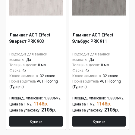
Ламинат AGT Effect
Ламинат AGT Effect
Эверест PRK 903
Эльбрус PRK 911
Подходит для ванной
Подходит для ванной
комнаты:
Да
комнаты:
Да
Толщина доски:
8 мм
Толщина доски:
8 мм
Фаска:
4x
Фаска:
4x
Класс ламината:
32 класс
Класс ламината:
32 класс
Производитель
AGT Flooring
Производитель
AGT Flooring
(Турция)
(Турция)
Площадь упаковки:
1.8336
м2
Площадь упаковки:
1.8336
м2
1148р.
1148р.
Цена за 1 м2:
Цена за 1 м2:
2105р.
2105р.
Цена за упаковку:
Цена за упаковку:
Купить
Купить