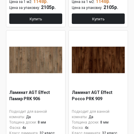
1148р.
1148р.
Цена за 1 м2:
Цена за 1 м2:
2105р.
2105р.
Цена за упаковку:
Цена за упаковку:
Купить
Купить
Ламинат AGT Effect
Ламинат AGT Effect
Памир PRK 906
Россо PRK 909
Подходит для ванной
Подходит для ванной
комнаты:
Да
комнаты:
Да
Толщина доски:
8 мм
Толщина доски:
8 мм
Фаска:
4x
Фаска:
4x
Класс ламината:
32 класс
Класс ламината:
32 класс