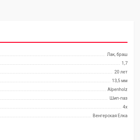
Лак, браш
1,7
20 лет
13,5 мм
Alpenholz
Шип-паз
4x
Венгерская Елка