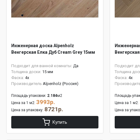
Инженерная доска Alpenholz
Инженерная
Венгерская Елка Дуб Cream Grey 15мм
Венгерская
Подходит для ванной комнаты:
Да
Подходит дл
Толщина доски:
15 мм
Толщина дос
Фаска:
4x
Фаска:
4x
Производитель
Alpenholz (Россия)
Производит
Площадь упаковки:
2.184
м2
Площадь упак
3993р.
Цена за 1 м2:
Цена за 1 м2:
8721р.
Цена за упаковку:
Цена за упак
Купить