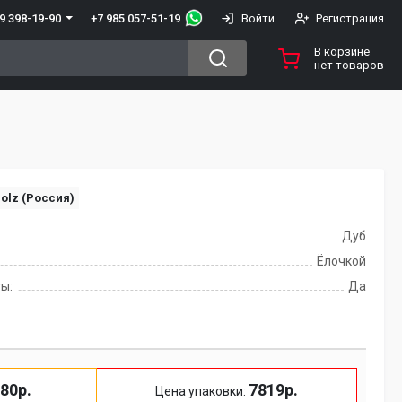
+7 985 057-51-19
9 398-19-90
Войти
Регистрация
В корзине
нет товаров
olz (Россия)
Дуб
Ёлочкой
ы:
Да
80р.
7819р.
Цена упаковки: