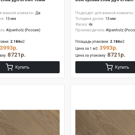
я ванной комнаты:
Да
Подходит для ванной комнаты:
ки:
15 мм
Толщина доски:
15 мм
Фаска:
4x
ель
Alpenholz (Россия)
Производитель
Alpenholz (Росс
овки:
2.184
м2
Площадь упаковки:
2.184
м2
3993р.
3993р.
Цена за 1 м2:
8721р.
8721р.
овку:
Цена за упаковку:
Купить
Купить