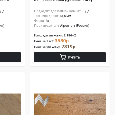
Да
Подходит для ванной комнаты:
Да
Толщина доски:
13,5 мм
Фаска:
4x
ия)
Производитель
Alpenholz (Россия)
Площадь упаковки:
2.184
м2
3580р.
Цена за 1 м2:
7819р.
Цена за упаковку:
Купить