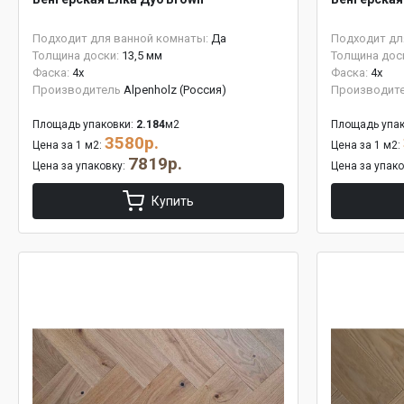
Подходит для ванной комнаты:
Да
Подходит дл
Толщина доски:
13,5 мм
Толщина дос
Фаска:
4x
Фаска:
4x
Производитель
Alpenholz (Россия)
Производит
Площадь упаковки:
2.184
м2
Площадь упак
3580р.
Цена за 1 м2:
Цена за 1 м2:
7819р.
Цена за упаковку:
Цена за упак
Купить