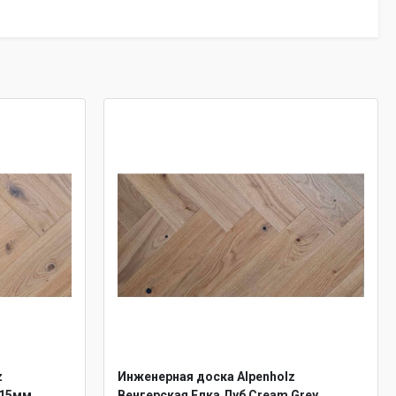
z
Инженерная доска Alpenholz
 15мм
Венгерская Елка Дуб Cream Grey