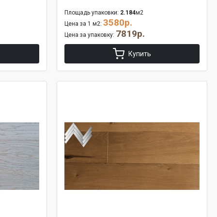
Площадь упаковки:
2.184
м2
3580р.
Цена за 1 м2:
7819р.
Цена за упаковку:
Купить