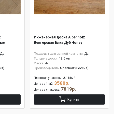
z
Инженерная доска Alpenholz
5мм
Венгерская Елка Дуб Honey
Да
Подходит для ванной комнаты:
Да
Толщина доски:
13,5 мм
Фаска:
4x
ия)
Производитель
Alpenholz (Россия)
Площадь упаковки:
2.184
м2
3580р.
Цена за 1 м2:
7819р.
Цена за упаковку:
Купить