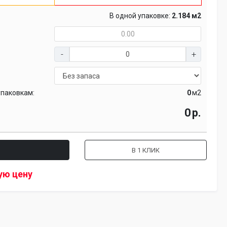
В одной упаковке:
2.184 м2
упаковкам:
м2
р.
В 1 КЛИК
ую цену