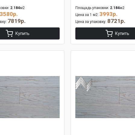
овки:
2.184
м2
Площадь упаковки:
2.184
м2
3580р.
3993р.
Цена за 1 м2:
7819р.
8721р.
овку:
Цена за упаковку:
Купить
Купить