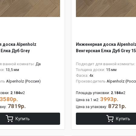
 доска Alpenholz
Инженерная доска Alpenhol
 Елка Дуб Grey
Венгерская Елка Дуб Grey 1
я ванной комнаты:
Да
Подходит для ванной комнаты:
ки:
13,5 мм
Толщина доски:
15 мм
Фаска:
4x
ель
Alpenholz (Россия)
Производитель
Alpenholz (Росс
овки:
2.184
м2
Площадь упаковки:
2.184
м2
3580р.
3993р.
Цена за 1 м2:
7819р.
8721р.
овку:
Цена за упаковку:
Купить
Купить