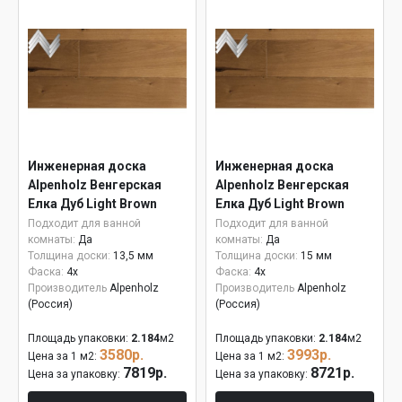
Инженерная доска
Инженерная доска
Alpenholz Венгерская
Alpenholz Венгерская
Елка Дуб Light Brown
Елка Дуб Light Brown
15мм
Подходит для ванной
Подходит для ванной
комнаты:
Да
комнаты:
Да
Толщина доски:
13,5 мм
Толщина доски:
15 мм
Фаска:
4x
Фаска:
4x
Производитель
Alpenholz
Производитель
Alpenholz
(Россия)
(Россия)
Площадь упаковки:
2.184
м2
Площадь упаковки:
2.184
м2
3580р.
3993р.
Цена за 1 м2:
Цена за 1 м2:
7819р.
8721р.
Цена за упаковку:
Цена за упаковку: