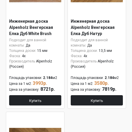
Инженерная доска
Инженерная доска
Alpenholz Венгерская
Alpenholz Венгерская
Елка Дуб White Brush
Елка Дуб Натур
15мм
Подходит для ванной
Подходит для ванной
комнаты:
Да
комнаты:
Да
Толщина доски:
15 мм
Толщина доски:
13,5 мм
Фаска:
4x
Фаска:
4x
Производитель
Alpenholz
Производитель
Alpenholz
(Россия)
(Россия)
Площадь упаковки:
2.184
м2
Площадь упаковки:
2.184
м2
3993р.
3580р.
Цена за 1 м2:
Цена за 1 м2:
8721р.
7819р.
Цена за упаковку:
Цена за упаковку:
Купить
Купить