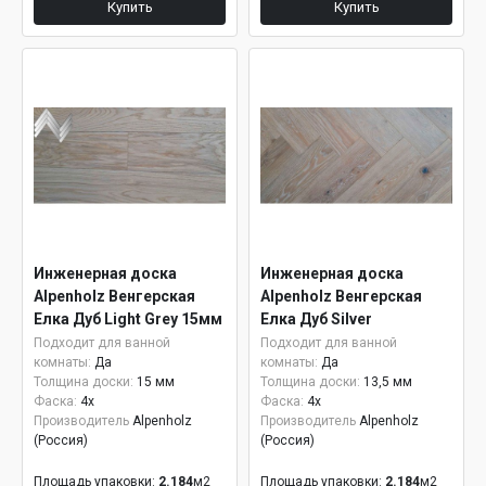
Купить
Купить
Инженерная доска
Инженерная доска
Alpenholz Венгерская
Alpenholz Венгерская
Елка Дуб Light Grey 15мм
Елка Дуб Silver
Подходит для ванной
Подходит для ванной
комнаты:
Да
комнаты:
Да
Толщина доски:
15 мм
Толщина доски:
13,5 мм
Фаска:
4x
Фаска:
4x
Производитель
Alpenholz
Производитель
Alpenholz
(Россия)
(Россия)
Площадь упаковки:
2.184
м2
Площадь упаковки:
2.184
м2