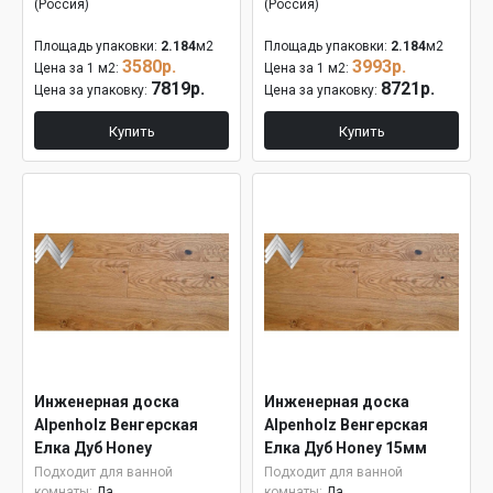
(Россия)
(Россия)
Площадь упаковки:
2.184
м2
Площадь упаковки:
2.184
м2
3580р.
3993р.
Цена за 1 м2:
Цена за 1 м2:
7819р.
8721р.
Цена за упаковку:
Цена за упаковку:
Купить
Купить
Инженерная доска
Инженерная доска
Alpenholz Венгерская
Alpenholz Венгерская
Елка Дуб Honey
Елка Дуб Honey 15мм
Подходит для ванной
Подходит для ванной
комнаты:
Да
комнаты:
Да