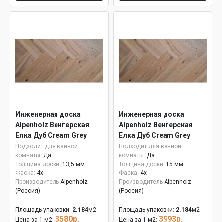
Инженерная доска
Инженерная доска
Alpenholz Венгерская
Alpenholz Венгерская
Елка Дуб Cream Grey
Елка Дуб Cream Grey
15мм
Подходит для ванной
Подходит для ванной
комнаты:
Да
комнаты:
Да
Толщина доски:
13,5 мм
Толщина доски:
15 мм
Фаска:
4x
Фаска:
4x
Производитель
Alpenholz
Производитель
Alpenholz
(Россия)
(Россия)
Площадь упаковки:
2.184
м2
Площадь упаковки:
2.184
м2
3580р.
3993р.
Цена за 1 м2:
Цена за 1 м2: