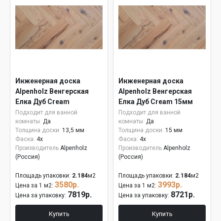
Инженерная доска
Инженерная доска
Alpenholz Венгерская
Alpenholz Венгерская
Елка Дуб Cream
Елка Дуб Cream 15мм
Подходит для ванной
Подходит для ванной
комнаты:
Да
комнаты:
Да
Толщина доски:
13,5 мм
Толщина доски:
15 мм
Фаска:
4x
Фаска:
4x
Производитель
Alpenholz
Производитель
Alpenholz
(Россия)
(Россия)
Площадь упаковки:
2.184
м2
Площадь упаковки:
2.184
м2
3580р.
3993р.
Цена за 1 м2:
Цена за 1 м2:
7819р.
8721р.
Цена за упаковку:
Цена за упаковку:
Купить
Купить