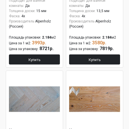
15мм
Подходит для ванной
Подходит для ванной
комнаты:
Да
комнаты:
Да
Толщина доски:
15 мм
Толщина доски:
13,5 мм
Фаска:
4x
Фаска:
4x
Производитель
Alpenholz
Производитель
Alpenholz
(Россия)
(Россия)
Площадь упаковки:
2.184
м2
Площадь упаковки:
2.184
м2
3993р.
3580р.
Цена за 1 м2:
Цена за 1 м2:
8721р.
7819р.
Цена за упаковку:
Цена за упаковку:
Купить
Купить