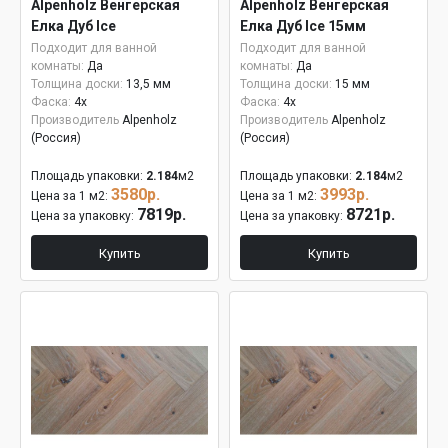
Alpenholz Венгерская
Alpenholz Венгерская
Елка Дуб Ice
Елка Дуб Ice 15мм
Подходит для ванной
Подходит для ванной
комнаты:
Да
комнаты:
Да
Толщина доски:
13,5 мм
Толщина доски:
15 мм
Фаска:
4x
Фаска:
4x
Производитель
Alpenholz
Производитель
Alpenholz
(Россия)
(Россия)
Площадь упаковки:
2.184
м2
Площадь упаковки:
2.184
м2
3580р.
3993р.
Цена за 1 м2:
Цена за 1 м2:
7819р.
8721р.
Цена за упаковку:
Цена за упаковку:
Купить
Купить