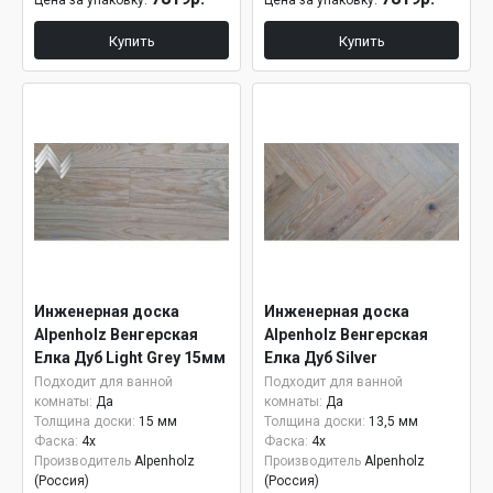
Цена за упаковку:
Цена за упаковку:
Купить
Купить
Инженерная доска
Инженерная доска
Alpenholz Венгерская
Alpenholz Венгерская
Елка Дуб Light Grey 15мм
Елка Дуб Silver
Подходит для ванной
Подходит для ванной
комнаты:
Да
комнаты:
Да
Толщина доски:
15 мм
Толщина доски:
13,5 мм
Фаска:
4x
Фаска:
4x
Производитель
Alpenholz
Производитель
Alpenholz
(Россия)
(Россия)