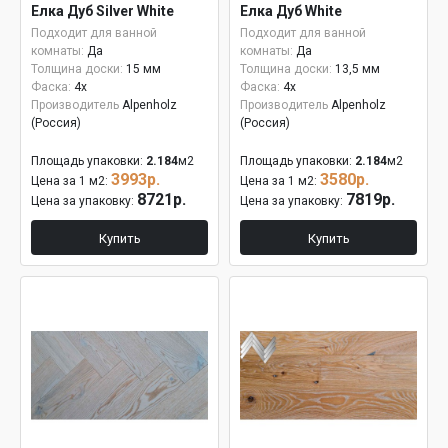
Елка Дуб Silver White
Елка Дуб White
15мм
Подходит для ванной
Подходит для ванной
комнаты:
Да
комнаты:
Да
Толщина доски:
15 мм
Толщина доски:
13,5 мм
Фаска:
4x
Фаска:
4x
Производитель
Alpenholz
Производитель
Alpenholz
(Россия)
(Россия)
Площадь упаковки:
2.184
м2
Площадь упаковки:
2.184
м2
3993р.
3580р.
Цена за 1 м2:
Цена за 1 м2:
8721р.
7819р.
Цена за упаковку:
Цена за упаковку:
Купить
Купить