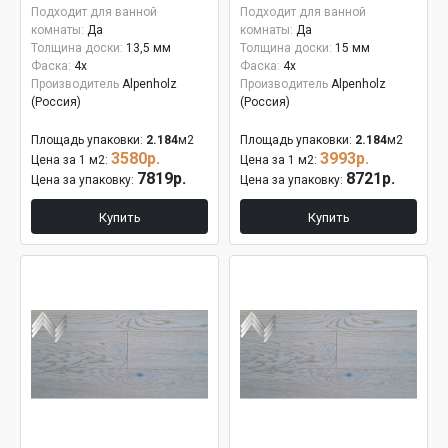
Подходит для ванной
Подходит для ванной
комнаты:
Да
комнаты:
Да
Толщина доски:
13,5 мм
Толщина доски:
15 мм
Фаска:
4x
Фаска:
4x
Производитель
Alpenholz
Производитель
Alpenholz
(Россия)
(Россия)
Площадь упаковки:
2.184
м2
Площадь упаковки:
2.184
м2
3580р.
3993р.
Цена за 1 м2:
Цена за 1 м2:
7819р.
8721р.
Цена за упаковку:
Цена за упаковку:
Купить
Купить