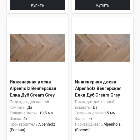
Купить
Купить
Инженерная доска
Инженерная доска
Alpenholz Венгерская
Alpenholz Венгерская
Елка Дуб Cream Grey
Елка Дуб Cream Grey
15мм
Подходит для ванной
Подходит для ванной
комнаты:
Да
комнаты:
Да
Толщина доски:
13,5 мм
Толщина доски:
15 мм
Фаска:
4x
Фаска:
4x
Производитель
Alpenholz
Производитель
Alpenholz
(Россия)
(Россия)