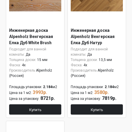
Инженерная доска
Инженерная доска
Alpenholz Венгерская
Alpenholz Венгерская
Елка Дуб White Brush
Елка Дуб Натур
15мм
Подходит для ванной
Подходит для ванной
комнаты:
Да
комнаты:
Да
Толщина доски:
15 мм
Толщина доски:
13,5 мм
Фаска:
4x
Фаска:
4x
Производитель
Alpenholz
Производитель
Alpenholz
(Россия)
(Россия)
Площадь упаковки:
2.184
м2
Площадь упаковки:
2.184
м2
3993р.
3580р.
Цена за 1 м2:
Цена за 1 м2:
8721р.
7819р.
Цена за упаковку:
Цена за упаковку:
Купить
Купить