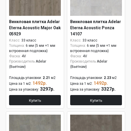
Виниловая плитка Adelar
Виниловая плитка Adelar
Eterna Acoustic Major Oak
Eterna Acoustic Ponza
05929
14107
Класс:
33 класс
Класс:
33 класс
Толщина:
6 мм (5 мм +1 мм
Толщина:
6 мм (5 мм +1 мм
встроенная подложка)
встроенная подложка)
Фаска:
4V
Фаска:
4V
Производитель
Adelar
Производитель
Adelar
(Вьетнам)
(Вьетнам)
Площадь упаковки:
2.21
м2
Площадь упаковки:
2.23
м2
1492р.
1492р.
Цена за 1 м2:
Цена за 1 м2:
3297р.
3327р.
Цена за упаковку:
Цена за упаковку:
Купить
Купить