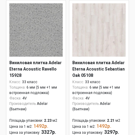
Виниловая плитка Adelar
Виниловая плитка Adelar
Eterna Acoustic Ravello
Eterna Acoustic Sebastian
15928
Oak 05108
Класс:
33 класс
Класс:
33 класс
Толщина:
6 мм (5 мм +1 мм
Толщина:
6 мм (5 мм +1 мм
встроенная подложка)
встроенная подложка)
Фаска:
4V
Фаска:
4V
Производитель
Adelar
Производитель
Adelar
(Вьетнам)
(Вьетнам)
Площадь упаковки:
2.23
м2
Площадь упаковки:
2.21
м2
1492р.
1492р.
Цена за 1 м2:
Цена за 1 м2:
3327р.
3297р.
Цена за упаковку:
Цена за упаковку: