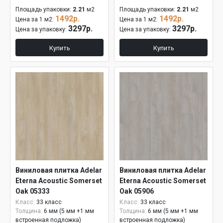
Площадь упаковки:
2.21
м2
Площадь упаковки:
2.21
м2
1492р.
1492р.
Цена за 1 м2:
Цена за 1 м2:
3297р.
3297р.
Цена за упаковку:
Цена за упаковку:
Купить
Купить
Виниловая плитка Adelar
Виниловая плитка Adelar
Eterna Acoustic Somerset
Eterna Acoustic Somerset
Oak 05333
Oak 05906
Класс:
33 класс
Класс:
33 класс
Толщина:
6 мм (5 мм +1 мм
Толщина:
6 мм (5 мм +1 мм
встроенная подложка)
встроенная подложка)