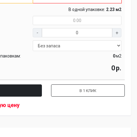
В одной упаковке:
2.23 м2
упаковкам:
м2
р.
В 1 КЛИК
ую цену