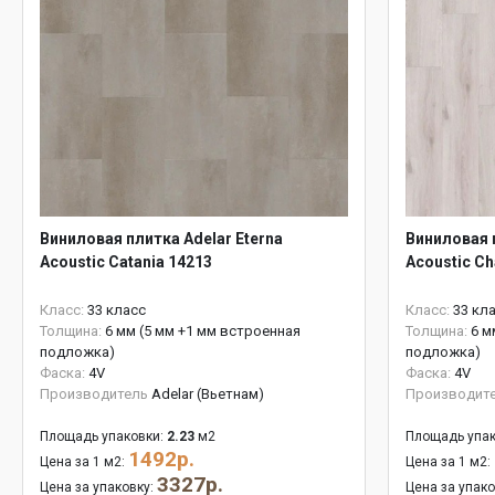
Виниловая плитка Adelar Eterna
Виниловая п
Acoustic Catania 14213
Acoustic C
Класс:
33 класс
Класс:
33 кл
Толщина:
6 мм (5 мм +1 мм встроенная
Толщина:
6 м
подложка)
подложка)
Фаска:
4V
Фаска:
4V
Производитель
Adelar (Вьетнам)
Производит
Площадь упаковки:
2.23
м2
Площадь упак
1492р.
Цена за 1 м2:
Цена за 1 м2:
3327р.
Цена за упаковку:
Цена за упак