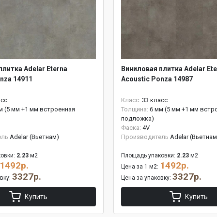
литка Adelar Eterna
Виниловая плитка Adelar Ete
onza 14911
Acoustic Ponza 14987
асс
Класс:
33 класс
м (5 мм +1 мм встроенная
Толщина:
6 мм (5 мм +1 мм встр
подложка)
Фаска:
4V
ель
Adelar (Вьетнам)
Производитель
Adelar (Вьетнам
овки:
2.23
м2
Площадь упаковки:
2.23
м2
1492р.
1492р.
Цена за 1 м2:
3327р.
3327р.
овку:
Цена за упаковку:
Купить
Купить