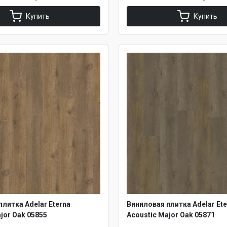
Купить
Купить
литка Adelar Eterna
Виниловая плитка Adelar Ete
jor Oak 05855
Acoustic Major Oak 05871