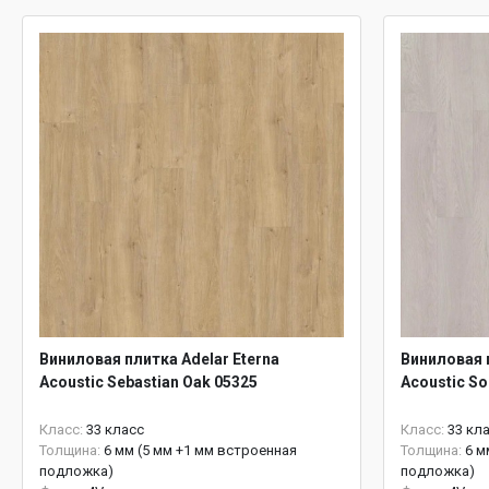
Виниловая плитка Adelar Eterna
Виниловая п
Acoustic Sebastian Oak 05325
Acoustic S
Класс:
33 класс
Класс:
33 кл
Толщина:
6 мм (5 мм +1 мм встроенная
Толщина:
6 м
подложка)
подложка)