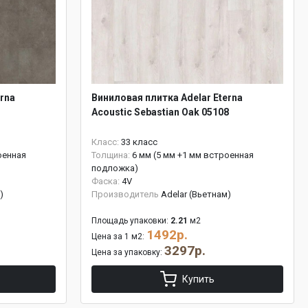
rna
Виниловая плитка Adelar Eterna
Acoustic Sebastian Oak 05108
Класс:
33 класс
оенная
Толщина:
6 мм (5 мм +1 мм встроенная
подложка)
Фаска:
4V
)
Производитель
Adelar (Вьетнам)
Площадь упаковки:
2.21
м2
1492р.
Цена за 1 м2:
3297р.
Цена за упаковку:
Купить