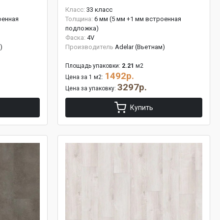
Класс:
33 класс
оенная
Толщина:
6 мм (5 мм +1 мм встроенная
подложка)
Фаска:
4V
)
Производитель
Adelar (Вьетнам)
Площадь упаковки:
2.21
м2
1492р.
Цена за 1 м2:
3297р.
Цена за упаковку:
Купить