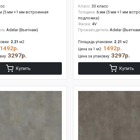
асс
Класс:
33 класс
м (5 мм +1 мм встроенная
Толщина:
6 мм (5 мм +1 мм встр
подложка)
Фаска:
4V
ель
Adelar (Вьетнам)
Производитель
Adelar (Вьетнам
овки:
2.21
м2
Площадь упаковки:
2.21
м2
1492р.
1492р.
Цена за 1 м2:
3297р.
3297р.
овку:
Цена за упаковку:
Купить
Купить