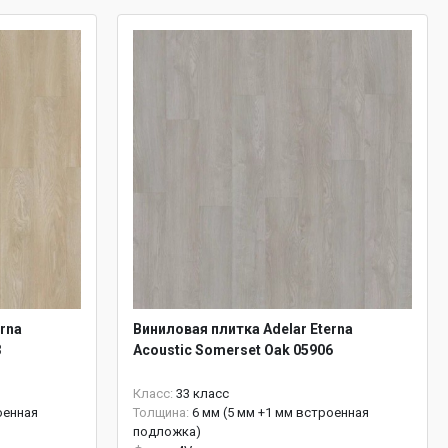
rna
Виниловая плитка Adelar Eterna
3
Acoustic Somerset Oak 05906
Класс:
33 класс
оенная
Толщина:
6 мм (5 мм +1 мм встроенная
подложка)