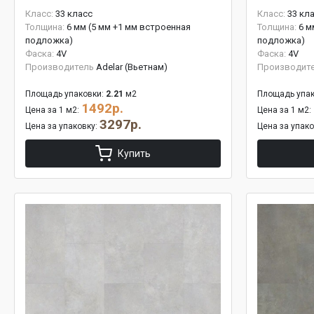
Класс:
33 класс
Класс:
33 кл
Толщина:
6 мм (5 мм +1 мм встроенная
Толщина:
6 м
подложка)
подложка)
Фаска:
4V
Фаска:
4V
Производитель
Adelar (Вьетнам)
Производит
Площадь упаковки:
2.21
м2
Площадь упак
1492р.
Цена за 1 м2:
Цена за 1 м2:
3297р.
Цена за упаковку:
Цена за упак
Купить