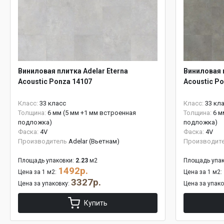
Виниловая плитка Adelar Eterna
Виниловая п
Acoustic Ponza 14107
Acoustic P
Класс:
33 класс
Класс:
33 кл
Толщина:
6 мм (5 мм +1 мм встроенная
Толщина:
6 м
подложка)
подложка)
Фаска:
4V
Фаска:
4V
Производитель
Adelar (Вьетнам)
Производит
Площадь упаковки:
2.23
м2
Площадь упак
1492р.
Цена за 1 м2:
Цена за 1 м2:
3327р.
Цена за упаковку:
Цена за упак
Купить