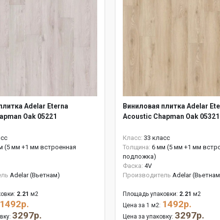
литка Adelar Eterna
Виниловая плитка Adelar Ete
hapman Oak 05221
Acoustic Chapman Oak 05321
асс
Класс:
33 класс
м (5 мм +1 мм встроенная
Толщина:
6 мм (5 мм +1 мм встр
подложка)
Фаска:
4V
ель
Adelar (Вьетнам)
Производитель
Adelar (Вьетнам
овки:
2.21
м2
Площадь упаковки:
2.21
м2
1492р.
1492р.
Цена за 1 м2:
3297р.
3297р.
овку:
Цена за упаковку: