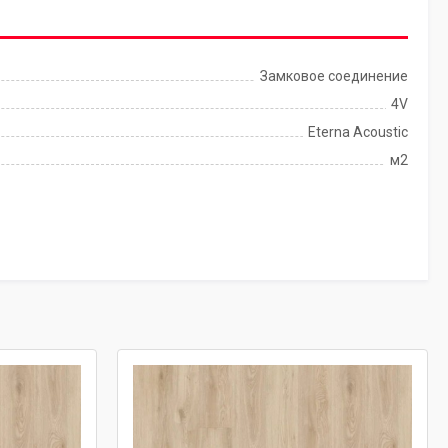
Замковое соединение
4V
Eterna Acoustic
м2