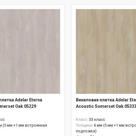
литка Adelar Eterna
Виниловая плитка Adelar Ete
omerset Oak 05229
Acoustic Somerset Oak 0533
асс
Класс:
33 класс
м (5 мм +1 мм встроенная
Толщина:
6 мм (5 мм +1 мм встр
подложка)