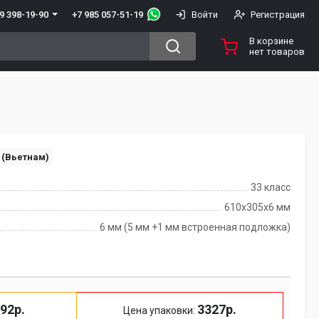
+7 985 057-51-19
9 398-19-90
Войти
Регистрация
В корзине
нет товаров
 (Вьетнам)
33 класс
610x305x6 мм
6 мм (5 мм +1 мм встроенная подложка)
92р.
3327р.
Цена упаковки: