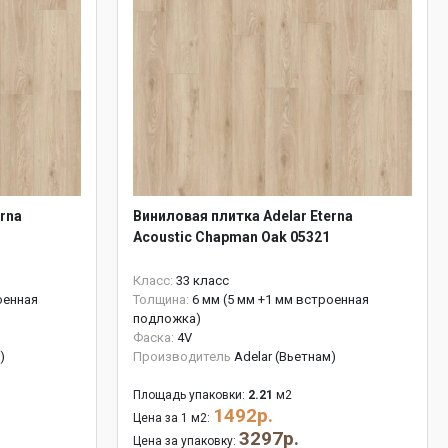
rna
Виниловая плитка Adelar Eterna
Acoustic Chapman Oak 05321
Класс:
33 класс
оенная
Толщина:
6 мм (5 мм +1 мм встроенная
подложка)
Фаска:
4V
)
Производитель
Adelar (Вьетнам)
Площадь упаковки:
2.21
м2
1492р.
Цена за 1 м2:
3297р.
Цена за упаковку: