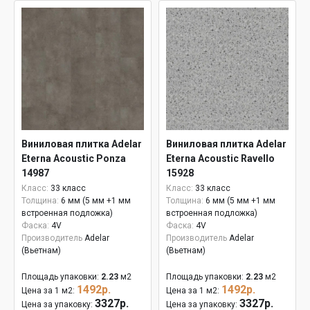
Виниловая плитка Adelar
Виниловая плитка Adelar
Eterna Acoustic Ponza
Eterna Acoustic Ravello
14987
15928
Класс:
33 класс
Класс:
33 класс
Толщина:
6 мм (5 мм +1 мм
Толщина:
6 мм (5 мм +1 мм
встроенная подложка)
встроенная подложка)
Фаска:
4V
Фаска:
4V
Производитель
Adelar
Производитель
Adelar
(Вьетнам)
(Вьетнам)
Площадь упаковки:
2.23
м2
Площадь упаковки:
2.23
м2
1492р.
1492р.
Цена за 1 м2:
Цена за 1 м2:
3327р.
3327р.
Цена за упаковку:
Цена за упаковку: