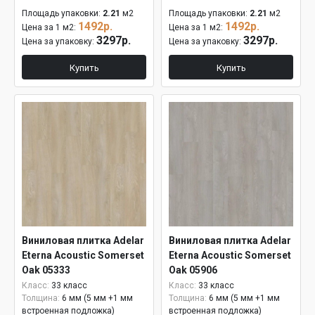
Площадь упаковки:
2.21
м2
Площадь упаковки:
2.21
м2
1492р.
1492р.
Цена за 1 м2:
Цена за 1 м2:
3297р.
3297р.
Цена за упаковку:
Цена за упаковку:
Купить
Купить
Виниловая плитка Adelar
Виниловая плитка Adelar
Eterna Acoustic Somerset
Eterna Acoustic Somerset
Oak 05333
Oak 05906
Класс:
33 класс
Класс:
33 класс
Толщина:
6 мм (5 мм +1 мм
Толщина:
6 мм (5 мм +1 мм
встроенная подложка)
встроенная подложка)