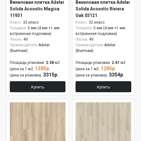
Виниловая плитка Adelar
Виниловая плитка Adelar
Solida Acoustic Magica
Solida Acoustic Riviera
11931
Oak 03121
Класс:
32 класс
Класс:
32 класс
Толщина:
5 мм (4 мм +1 мм
Толщина:
5 мм (4 мм +1 мм
встроенная подложка)
встроенная подложка)
Фаска:
4V
Фаска:
4V
Производитель
Adelar
Производитель
Adelar
(Вьетнам)
(Вьетнам)
Площадь упаковки:
2.58
м2
Площадь упаковки:
2.61
м2
1285р.
1285р.
Цена за 1 м2:
Цена за 1 м2:
3315р.
3354р.
Цена за упаковку:
Цена за упаковку:
Купить
Купить