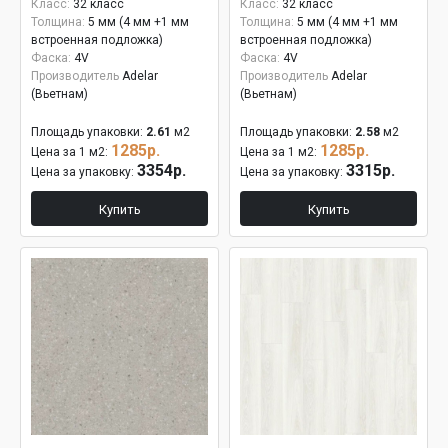
Класс:
32 класс
Класс:
32 класс
Толщина:
5 мм (4 мм +1 мм
Толщина:
5 мм (4 мм +1 мм
встроенная подложка)
встроенная подложка)
Фаска:
4V
Фаска:
4V
Производитель
Adelar
Производитель
Adelar
(Вьетнам)
(Вьетнам)
Площадь упаковки:
2.61
м2
Площадь упаковки:
2.58
м2
1285р.
1285р.
Цена за 1 м2:
Цена за 1 м2:
3354р.
3315р.
Цена за упаковку:
Цена за упаковку:
Купить
Купить