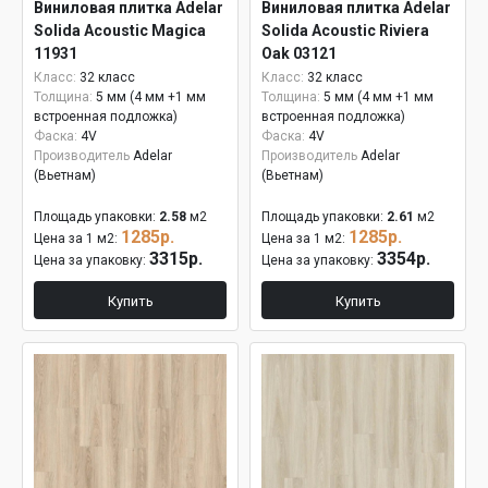
Виниловая плитка Adelar
Виниловая плитка Adelar
Solida Acoustic Magica
Solida Acoustic Riviera
11931
Oak 03121
Класс:
32 класс
Класс:
32 класс
Толщина:
5 мм (4 мм +1 мм
Толщина:
5 мм (4 мм +1 мм
встроенная подложка)
встроенная подложка)
Фаска:
4V
Фаска:
4V
Производитель
Adelar
Производитель
Adelar
(Вьетнам)
(Вьетнам)
Площадь упаковки:
2.58
м2
Площадь упаковки:
2.61
м2
1285р.
1285р.
Цена за 1 м2:
Цена за 1 м2:
3315р.
3354р.
Цена за упаковку:
Цена за упаковку:
Купить
Купить