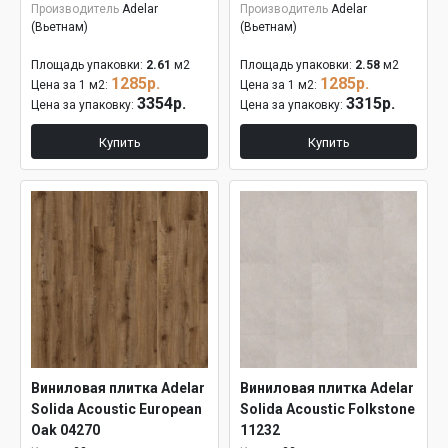
Производитель
Adelar
Производитель
Adelar
(Вьетнам)
(Вьетнам)
Площадь упаковки:
2.61
м2
Площадь упаковки:
2.58
м2
1285р.
1285р.
Цена за 1 м2:
Цена за 1 м2:
3354р.
3315р.
Цена за упаковку:
Цена за упаковку:
Купить
Купить
Виниловая плитка Adelar
Виниловая плитка Adelar
Solida Acoustic European
Solida Acoustic Folkstone
Oak 04270
11232