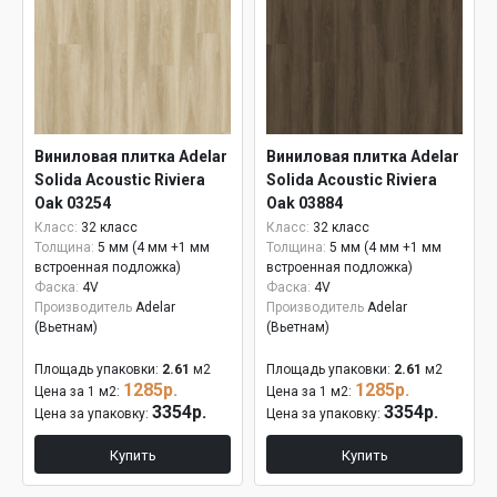
Виниловая плитка Adelar
Виниловая плитка Adelar
Solida Acoustic Riviera
Solida Acoustic Riviera
Oak 03254
Oak 03884
Класс:
32 класс
Класс:
32 класс
Толщина:
5 мм (4 мм +1 мм
Толщина:
5 мм (4 мм +1 мм
встроенная подложка)
встроенная подложка)
Фаска:
4V
Фаска:
4V
Производитель
Adelar
Производитель
Adelar
(Вьетнам)
(Вьетнам)
Площадь упаковки:
2.61
м2
Площадь упаковки:
2.61
м2
1285р.
1285р.
Цена за 1 м2:
Цена за 1 м2:
3354р.
3354р.
Цена за упаковку:
Цена за упаковку:
Купить
Купить