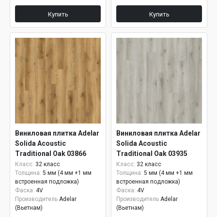
Купить
Купить
Виниловая плитка Adelar
Виниловая плитка Adelar
Solida Acoustic
Solida Acoustic
Traditional Oak 03866
Traditional Oak 03935
Класс:
32 класс
Класс:
32 класс
Толщина:
5 мм (4 мм +1 мм
Толщина:
5 мм (4 мм +1 мм
встроенная подложка)
встроенная подложка)
Фаска:
4V
Фаска:
4V
Производитель
Adelar
Производитель
Adelar
(Вьетнам)
(Вьетнам)