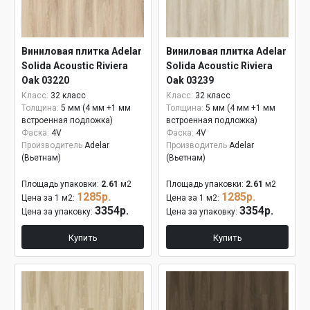
Виниловая плитка Adelar
Виниловая плитка Adelar
Solida Acoustic Riviera
Solida Acoustic Riviera
Oak 03220
Oak 03239
Класс:
32 класс
Класс:
32 класс
Толщина:
5 мм (4 мм +1 мм
Толщина:
5 мм (4 мм +1 мм
встроенная подложка)
встроенная подложка)
Фаска:
4V
Фаска:
4V
Производитель
Adelar
Производитель
Adelar
(Вьетнам)
(Вьетнам)
Площадь упаковки:
2.61
м2
Площадь упаковки:
2.61
м2
1285р.
1285р.
Цена за 1 м2:
Цена за 1 м2:
3354р.
3354р.
Цена за упаковку:
Цена за упаковку:
Купить
Купить