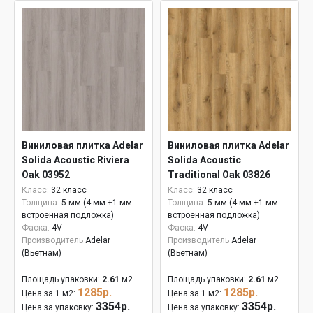
Виниловая плитка Adelar
Виниловая плитка Adelar
Solida Acoustic Riviera
Solida Acoustic
Oak 03952
Traditional Oak 03826
Класс:
32 класс
Класс:
32 класс
Толщина:
5 мм (4 мм +1 мм
Толщина:
5 мм (4 мм +1 мм
встроенная подложка)
встроенная подложка)
Фаска:
4V
Фаска:
4V
Производитель
Adelar
Производитель
Adelar
(Вьетнам)
(Вьетнам)
Площадь упаковки:
2.61
м2
Площадь упаковки:
2.61
м2
1285р.
1285р.
Цена за 1 м2:
Цена за 1 м2:
3354р.
3354р.
Цена за упаковку:
Цена за упаковку: