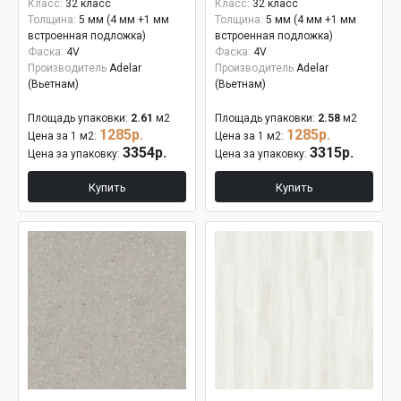
Класс:
32 класс
Класс:
32 класс
Толщина:
5 мм (4 мм +1 мм
Толщина:
5 мм (4 мм +1 мм
встроенная подложка)
встроенная подложка)
Фаска:
4V
Фаска:
4V
Производитель
Adelar
Производитель
Adelar
(Вьетнам)
(Вьетнам)
Площадь упаковки:
2.61
м2
Площадь упаковки:
2.58
м2
1285р.
1285р.
Цена за 1 м2:
Цена за 1 м2:
3354р.
3315р.
Цена за упаковку:
Цена за упаковку:
Купить
Купить