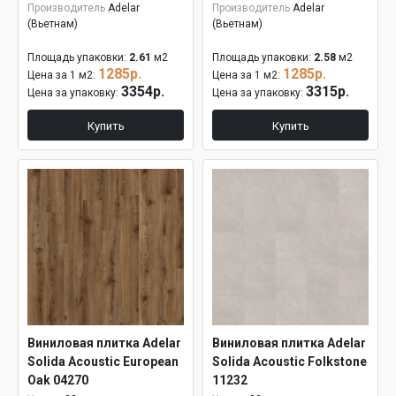
Производитель
Adelar
Производитель
Adelar
(Вьетнам)
(Вьетнам)
Площадь упаковки:
2.61
м2
Площадь упаковки:
2.58
м2
1285р.
1285р.
Цена за 1 м2:
Цена за 1 м2:
3354р.
3315р.
Цена за упаковку:
Цена за упаковку:
Купить
Купить
Виниловая плитка Adelar
Виниловая плитка Adelar
Solida Acoustic European
Solida Acoustic Folkstone
Oak 04270
11232