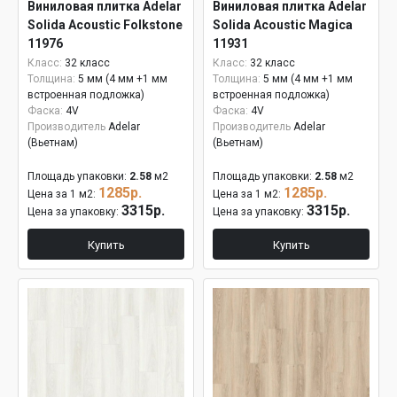
Виниловая плитка Adelar
Виниловая плитка Adelar
Solida Acoustic Folkstone
Solida Acoustic Magica
11976
11931
Класс:
32 класс
Класс:
32 класс
Толщина:
5 мм (4 мм +1 мм
Толщина:
5 мм (4 мм +1 мм
встроенная подложка)
встроенная подложка)
Фаска:
4V
Фаска:
4V
Производитель
Adelar
Производитель
Adelar
(Вьетнам)
(Вьетнам)
Площадь упаковки:
2.58
м2
Площадь упаковки:
2.58
м2
1285р.
1285р.
Цена за 1 м2:
Цена за 1 м2:
3315р.
3315р.
Цена за упаковку:
Цена за упаковку:
Купить
Купить