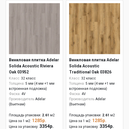
Виниловая плитка Adelar
Виниловая плитка Adelar
Solida Acoustic Riviera
Solida Acoustic
Oak 03952
Traditional Oak 03826
Класс:
32 класс
Класс:
32 класс
Толщина:
5 мм (4 мм +1 мм
Толщина:
5 мм (4 мм +1 мм
встроенная подложка)
встроенная подложка)
Фаска:
4V
Фаска:
4V
Производитель
Adelar
Производитель
Adelar
(Вьетнам)
(Вьетнам)
Площадь упаковки:
2.61
м2
Площадь упаковки:
2.61
м2
1285р.
1285р.
Цена за 1 м2:
Цена за 1 м2:
3354р.
3354р.
Цена за упаковку:
Цена за упаковку: