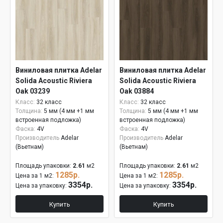
Виниловая плитка Adelar
Виниловая плитка Adelar
Solida Acoustic Riviera
Solida Acoustic Riviera
Oak 03239
Oak 03884
Класс:
32 класс
Класс:
32 класс
Толщина:
5 мм (4 мм +1 мм
Толщина:
5 мм (4 мм +1 мм
встроенная подложка)
встроенная подложка)
Фаска:
4V
Фаска:
4V
Производитель
Adelar
Производитель
Adelar
(Вьетнам)
(Вьетнам)
Площадь упаковки:
2.61
м2
Площадь упаковки:
2.61
м2
1285р.
1285р.
Цена за 1 м2:
Цена за 1 м2:
3354р.
3354р.
Цена за упаковку:
Цена за упаковку:
Купить
Купить