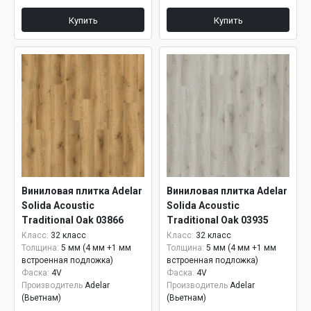
Купить
Купить
Виниловая плитка Adelar
Виниловая плитка Adelar
Solida Acoustic
Solida Acoustic
Traditional Oak 03866
Traditional Oak 03935
Класс:
32 класс
Класс:
32 класс
Толщина:
5 мм (4 мм +1 мм
Толщина:
5 мм (4 мм +1 мм
встроенная подложка)
встроенная подложка)
Фаска:
4V
Фаска:
4V
Производитель
Adelar
Производитель
Adelar
(Вьетнам)
(Вьетнам)