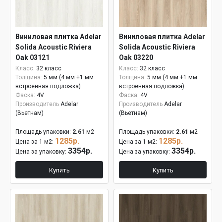
Виниловая плитка Adelar
Виниловая плитка Adelar
Solida Acoustic Riviera
Solida Acoustic Riviera
Oak 03121
Oak 03220
Класс:
32 класс
Класс:
32 класс
Толщина:
5 мм (4 мм +1 мм
Толщина:
5 мм (4 мм +1 мм
встроенная подложка)
встроенная подложка)
Фаска:
4V
Фаска:
4V
Производитель
Adelar
Производитель
Adelar
(Вьетнам)
(Вьетнам)
Площадь упаковки:
2.61
м2
Площадь упаковки:
2.61
м2
1285р.
1285р.
Цена за 1 м2:
Цена за 1 м2:
3354р.
3354р.
Цена за упаковку:
Цена за упаковку:
Купить
Купить