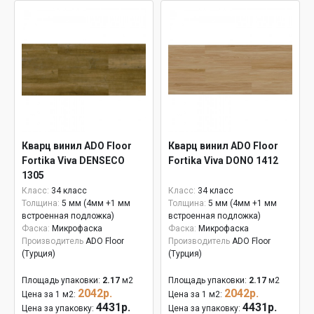
Кварц винил ADO Floor
Кварц винил ADO Floor
Fortika Viva DENSECO
Fortika Viva DONO 1412
1305
Класс:
34 класс
Класс:
34 класс
Толщина:
5 мм (4мм +1 мм
Толщина:
5 мм (4мм +1 мм
встроенная подложка)
встроенная подложка)
Фаска:
Микрофаска
Фаска:
Микрофаска
Производитель
ADO Floor
Производитель
ADO Floor
(Турция)
(Турция)
Площадь упаковки:
2.17
м2
Площадь упаковки:
2.17
м2
2042р.
2042р.
Цена за 1 м2:
Цена за 1 м2:
4431р.
4431р.
Цена за упаковку:
Цена за упаковку: