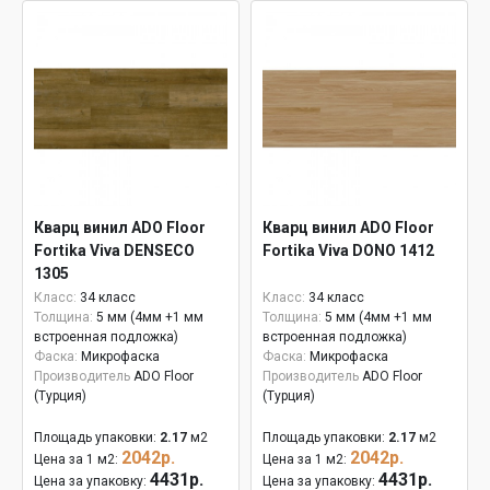
Кварц винил ADO Floor
Кварц винил ADO Floor
Fortika Viva DENSECO
Fortika Viva DONO 1412
1305
Класс:
34 класс
Класс:
34 класс
Толщина:
5 мм (4мм +1 мм
Толщина:
5 мм (4мм +1 мм
встроенная подложка)
встроенная подложка)
Фаска:
Микрофаска
Фаска:
Микрофаска
Производитель
ADO Floor
Производитель
ADO Floor
(Турция)
(Турция)
Площадь упаковки:
2.17
м2
Площадь упаковки:
2.17
м2
2042р.
2042р.
Цена за 1 м2:
Цена за 1 м2:
4431р.
4431р.
Цена за упаковку:
Цена за упаковку: