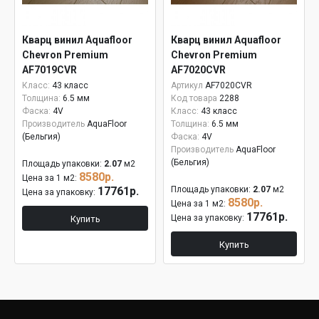
Кварц винил Aquafloor
Кварц винил Aquafloor
Chevron Premium
Chevron Premium
AF7019CVR
AF7020CVR
Класс:
43 класс
Артикул
AF7020CVR
Толщина:
6.5 мм
Код товара
2288
Фаска:
4V
Класс:
43 класс
Производитель
AquaFloor
Толщина:
6.5 мм
(Бельгия)
Фаска:
4V
Производитель
AquaFloor
(Бельгия)
Площадь упаковки:
2.07
м2
8580р.
Цена за 1 м2:
17761р.
Площадь упаковки:
2.07
м2
Цена за упаковку:
8580р.
Цена за 1 м2:
17761р.
Цена за упаковку:
Купить
Купить