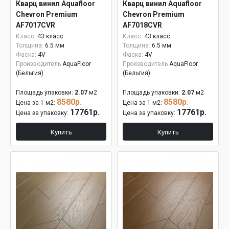
Кварц винил Aquafloor
Кварц винил Aquafloor
Chevron Premium
Chevron Premium
AF7017CVR
AF7018CVR
Класс:
43 класс
Класс:
43 класс
Толщина:
6.5 мм
Толщина:
6.5 мм
Фаска:
4V
Фаска:
4V
Производитель
AquaFloor
Производитель
AquaFloor
(Бельгия)
(Бельгия)
Площадь упаковки:
2.07
м2
Площадь упаковки:
2.07
м2
8580р.
8580р.
Цена за 1 м2:
Цена за 1 м2:
17761р.
17761р.
Цена за упаковку:
Цена за упаковку:
Купить
Купить