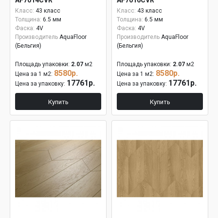
AF7014CVR
AF7016CVR
Класс:
43 класс
Класс:
43 класс
Толщина:
6.5 мм
Толщина:
6.5 мм
Фаска:
4V
Фаска:
4V
Производитель
AquaFloor
Производитель
AquaFloor
(Бельгия)
(Бельгия)
Площадь упаковки:
2.07
м2
Площадь упаковки:
2.07
м2
8580р.
8580р.
Цена за 1 м2:
Цена за 1 м2:
17761р.
17761р.
Цена за упаковку:
Цена за упаковку:
Купить
Купить