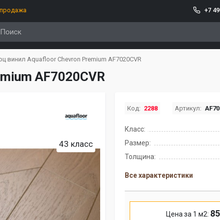
спродажа
+7 49
рц винил Aquafloor Chevron Premium AF7020CVR
remium AF7020CVR
Код:
2288
Артикул:
AF7
Класс:
43 класс
Размер:
Толщина:
Все характеристики
85
Цена за 1 м2: