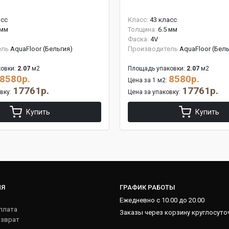
асс
Класс:
43 класс
 мм
Толщина:
6.5 мм
Фаска:
4V
ель
AquaFloor (Бельгия)
Производитель
AquaFloor (Бель
овки:
2.07
м2
Площадь упаковки:
2.07
м2
8580р.
8580р.
Цена за 1 м2:
17761р.
17761р.
овку:
Цена за упаковку:
Купить
Купить
ИЯ
ГРАФИК РАБОТЫ
Ежедневно с 10.00 до 20.00
плата
Заказы через корзину круглосуто
озврат