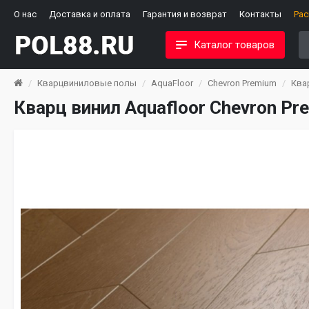
О нас
Доставка и оплата
Гарантия и возврат
Контакты
Ра
Каталог товаров
Кварцвиниловые полы
AquaFloor
Chevron Premium
Ква
Кварц винил Aquafloor Chevron P