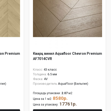
ron Premium
Кварц винил Aquafloor Chevron Premium
AF7014CVR
Класс:
43 класс
Толщина:
6.5 мм
Фаска:
4V
гия)
Производитель
AquaFloor (Бельгия)
Площадь упаковки:
2.07
м2
8580р.
Цена за 1 м2:
17761р.
Цена за упаковку: