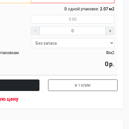
В одной упаковке:
2.07 м2
упаковкам:
м2
р.
В 1 КЛИК
ую цену