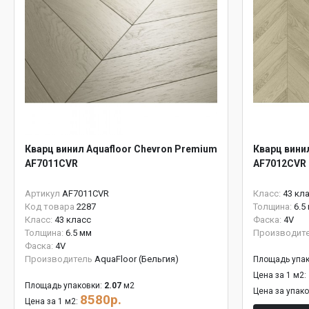
Кварц винил Aquafloor Chevron Premium
Кварц вини
AF7011CVR
AF7012CVR
Артикул
AF7011CVR
Класс:
43 кл
Код товара
2287
Толщина:
6.5
Класс:
43 класс
Фаска:
4V
Толщина:
6.5 мм
Производит
Фаска:
4V
Производитель
AquaFloor (Бельгия)
Площадь упак
Цена за 1 м2:
Площадь упаковки:
2.07
м2
Цена за упак
8580р.
Цена за 1 м2: