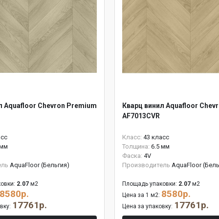
л Aquafloor Chevron Premium
Кварц винил Aquafloor Chev
AF7013CVR
асс
Класс:
43 класс
 мм
Толщина:
6.5 мм
Фаска:
4V
ель
AquaFloor (Бельгия)
Производитель
AquaFloor (Бель
овки:
2.07
м2
Площадь упаковки:
2.07
м2
8580р.
8580р.
Цена за 1 м2:
17761р.
17761р.
овку:
Цена за упаковку: