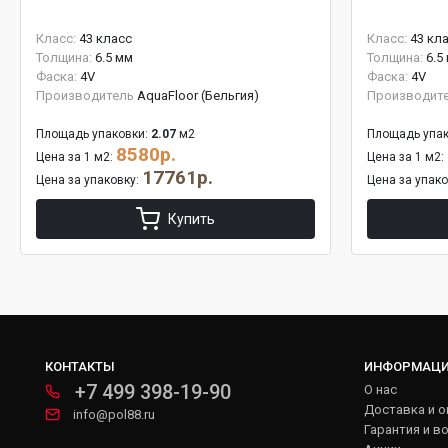
Класс:
43 класс
Класс:
43 кл
Толщина:
6.5 мм
Толщина:
6.5
Фаска:
4V
Фаска:
4V
Производитель
AquaFloor (Бельгия)
Производит
Площадь упаковки:
2.07
м2
Площадь упак
8580р.
Цена за 1 м2:
Цена за 1 м2:
17761р.
Цена за упаковку:
Цена за упак
Купить
КОНТАКТЫ
ИНФОРМАЦ
+7 499 398-19-90
О нас
Доставка и о
info@pol88.ru
Гарантия и в