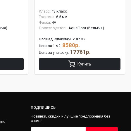
Класс:
43 класс
Толщина:
6.5 мм
Фаска:
4V
гия)
Производитель
AquaFloor (Бельгия)
Площадь упаковки:
2.07
м2
8580р.
Цена за 1 м2:
17761р.
Цена за упаковку:
Купить
ПОДПИШИСЬ
Новинки, скидки и лучшие предложения без
спама!
чно