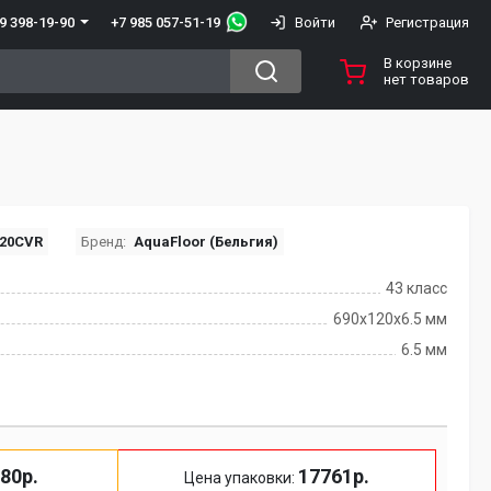
+7 985 057-51-19
9 398-19-90
Войти
Регистрация
В корзине
нет товаров
020CVR
Бренд:
AquaFloor (Бельгия)
43 класс
690х120х6.5 мм
6.5 мм
80р.
17761р.
Цена упаковки: