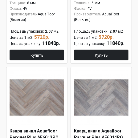
Толщина:
6 мм
Толщина:
6 мм
Фаска:
4V
Фаска:
4V
Производитель
AquaFloor
Производитель
AquaFloor
(Бельгия)
(Бельгия)
Площадь упаковки:
2.07
м2
Площадь упаковки:
2.07
м2
5720р.
5720р.
Цена за 1 м2:
Цена за 1 м2:
11840р.
11840р.
Цена за упаковку:
Цена за упаковку:
Купить
Купить
Кварц винил Aquafloor
Кварц винил Aquafloor
Parquet Plus AF6013PQ
Parquet Plus AF6014PQ