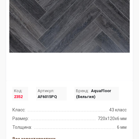
Код:
Артикул:
Бренд:
AquaFloor
2352
AF6015PQ
(Бельгия)
Класс:
43 класс
Размер:
720x120x6 мм
Толщина:
6 мм