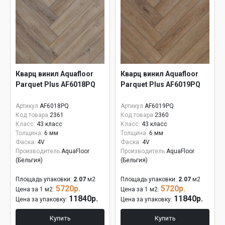
Кварц винил Aquafloor
Кварц винил Aquafloor
Parquet Plus AF6018PQ
Parquet Plus AF6019PQ
Артикул
AF6018PQ
Артикул
AF6019PQ
Код товара
2361
Код товара
2360
Класс:
43 класс
Класс:
43 класс
Толщина:
6 мм
Толщина:
6 мм
Фаска:
4V
Фаска:
4V
Производитель
AquaFloor
Производитель
AquaFloor
(Бельгия)
(Бельгия)
Площадь упаковки:
2.07
м2
Площадь упаковки:
2.07
м2
5720р.
5720р.
Цена за 1 м2:
Цена за 1 м2:
11840р.
11840р.
Цена за упаковку:
Цена за упаковку:
Купить
Купить