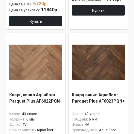
5720р.
Цена за 1 м2:
11840р.
Цена за упаковку:
Купить
Купить
Кварц винил Aquafloor
Кварц винил Aquafloor
Parquet Plus AF6022PQN+
Parquet Plus AF6023PQN+
Класс:
43 класс
Класс:
43 класс
Толщина:
6 мм
Толщина:
6 мм
Фаска:
4V
Фаска:
4V
Производитель
AquaFloor
Производитель
AquaFloor