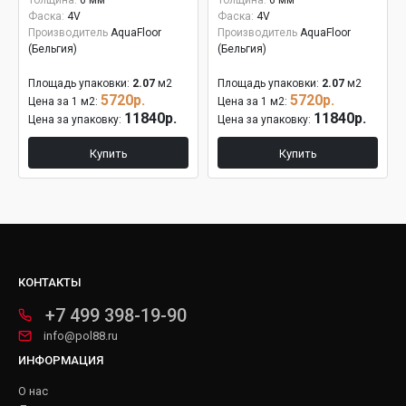
Толщина:
6 мм
Толщина:
6 мм
Фаска:
4V
Фаска:
4V
Производитель
AquaFloor
Производитель
AquaFloor
(Бельгия)
(Бельгия)
Площадь упаковки:
2.07
м2
Площадь упаковки:
2.07
м2
5720р.
5720р.
Цена за 1 м2:
Цена за 1 м2:
11840р.
11840р.
Цена за упаковку:
Цена за упаковку:
Купить
Купить
КОНТАКТЫ
+7 499 398-19-90
info@pol88.ru
ИНФОРМАЦИЯ
О нас