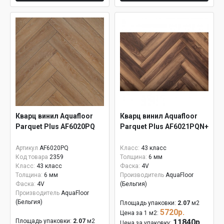
Кварц винил Aquafloor
Кварц винил Aquafloor
Parquet Plus AF6020PQ
Parquet Plus AF6021PQN+
Артикул
AF6020PQ
Класс:
43 класс
Код товара
2359
Толщина:
6 мм
Класс:
43 класс
Фаска:
4V
Толщина:
6 мм
Производитель
AquaFloor
Фаска:
4V
(Бельгия)
Производитель
AquaFloor
(Бельгия)
Площадь упаковки:
2.07
м2
5720р.
Цена за 1 м2:
Площадь упаковки:
2.07
м2
11840р.
Цена за упаковку: