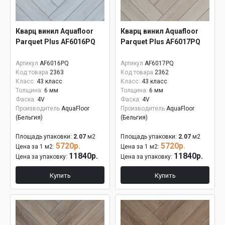
Кварц винил Aquafloor
Кварц винил Aquafloor
Parquet Plus AF6016PQ
Parquet Plus AF6017PQ
Артикул
AF6016PQ
Артикул
AF6017PQ
Код товара
2363
Код товара
2362
Класс:
43 класс
Класс:
43 класс
Толщина:
6 мм
Толщина:
6 мм
Фаска:
4V
Фаска:
4V
Производитель
AquaFloor
Производитель
AquaFloor
(Бельгия)
(Бельгия)
Площадь упаковки:
2.07
м2
Площадь упаковки:
2.07
м2
5720р.
5720р.
Цена за 1 м2:
Цена за 1 м2:
11840р.
11840р.
Цена за упаковку:
Цена за упаковку:
Купить
Купить