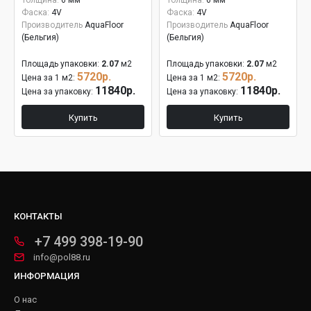
Толщина:
6 мм
Толщина:
6 мм
Фаска:
4V
Фаска:
4V
Производитель
AquaFloor
Производитель
AquaFloor
(Бельгия)
(Бельгия)
Площадь упаковки:
2.07
м2
Площадь упаковки:
2.07
м2
5720р.
5720р.
Цена за 1 м2:
Цена за 1 м2:
11840р.
11840р.
Цена за упаковку:
Цена за упаковку:
Купить
Купить
КОНТАКТЫ
+7 499 398-19-90
info@pol88.ru
ИНФОРМАЦИЯ
О нас