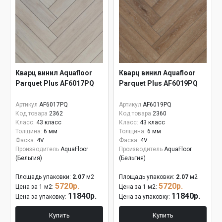
Кварц винил Aquafloor
Кварц винил Aquafloor
Parquet Plus AF6017PQ
Parquet Plus AF6019PQ
Артикул
AF6017PQ
Артикул
AF6019PQ
Код товара
2362
Код товара
2360
Класс:
43 класс
Класс:
43 класс
Толщина:
6 мм
Толщина:
6 мм
Фаска:
4V
Фаска:
4V
Производитель
AquaFloor
Производитель
AquaFloor
(Бельгия)
(Бельгия)
Площадь упаковки:
2.07
м2
Площадь упаковки:
2.07
м2
5720р.
5720р.
Цена за 1 м2:
Цена за 1 м2:
11840р.
11840р.
Цена за упаковку:
Цена за упаковку:
Купить
Купить