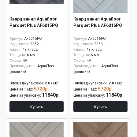
Кварц винил Aquafloor
Кварц винил Aquafloor
Parquet Plus AF6015PQ
Parquet Plus AF6016PQ
Артикул
AF6015PQ
Артикул
AF6016PQ
Код товара
2352
Код товара
2363
Класс:
43 класс
Класс:
43 класс
Толщина:
6 мм
Толщина:
6 мм
Фаска:
4V
Фаска:
4V
Производитель
AquaFloor
Производитель
AquaFloor
(Бельгия)
(Бельгия)
Площадь упаковки:
2.07
м2
Площадь упаковки:
2.07
м2
5720р.
5720р.
Цена за 1 м2:
Цена за 1 м2:
11840р.
11840р.
Цена за упаковку:
Цена за упаковку:
Купить
Купить