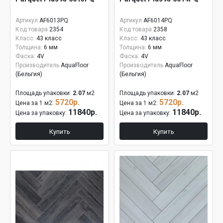
Артикул
AF6013PQ
Артикул
AF6014PQ
Код товара
2354
Код товара
2358
Класс:
43 класс
Класс:
43 класс
Толщина:
6 мм
Толщина:
6 мм
Фаска:
4V
Фаска:
4V
Производитель
AquaFloor
Производитель
AquaFloor
(Бельгия)
(Бельгия)
Площадь упаковки:
2.07
м2
Площадь упаковки:
2.07
м2
5720р.
5720р.
Цена за 1 м2:
Цена за 1 м2:
11840р.
11840р.
Цена за упаковку:
Цена за упаковку:
Купить
Купить