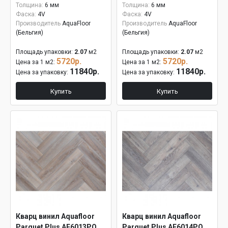
Толщина:
6 мм
Толщина:
6 мм
Фаска:
4V
Фаска:
4V
Производитель
AquaFloor
Производитель
AquaFloor
(Бельгия)
(Бельгия)
Площадь упаковки:
2.07
м2
Площадь упаковки:
2.07
м2
5720р.
5720р.
Цена за 1 м2:
Цена за 1 м2:
11840р.
11840р.
Цена за упаковку:
Цена за упаковку:
Купить
Купить
Кварц винил Aquafloor
Кварц винил Aquafloor
Parquet Plus AF6013PQ
Parquet Plus AF6014PQ