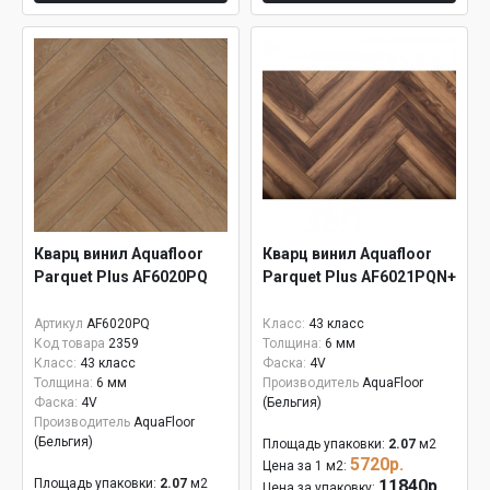
Кварц винил Aquafloor
Кварц винил Aquafloor
Parquet Plus AF6020PQ
Parquet Plus AF6021PQN+
Артикул
AF6020PQ
Класс:
43 класс
Код товара
2359
Толщина:
6 мм
Класс:
43 класс
Фаска:
4V
Толщина:
6 мм
Производитель
AquaFloor
Фаска:
4V
(Бельгия)
Производитель
AquaFloor
(Бельгия)
Площадь упаковки:
2.07
м2
5720р.
Цена за 1 м2:
Площадь упаковки:
2.07
м2
11840р.
Цена за упаковку: