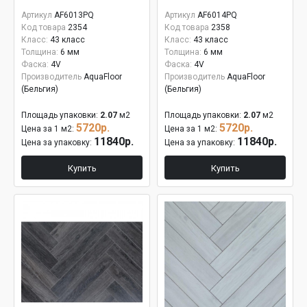
Артикул
AF6013PQ
Артикул
AF6014PQ
Код товара
2354
Код товара
2358
Класс:
43 класс
Класс:
43 класс
Толщина:
6 мм
Толщина:
6 мм
Фаска:
4V
Фаска:
4V
Производитель
AquaFloor
Производитель
AquaFloor
(Бельгия)
(Бельгия)
Площадь упаковки:
2.07
м2
Площадь упаковки:
2.07
м2
5720р.
5720р.
Цена за 1 м2:
Цена за 1 м2:
11840р.
11840р.
Цена за упаковку:
Цена за упаковку:
Купить
Купить