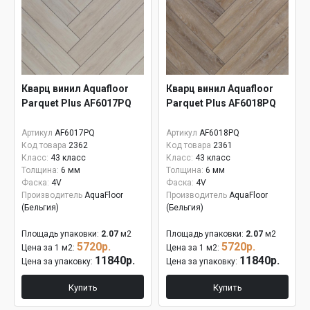
Кварц винил Aquafloor
Кварц винил Aquafloor
Parquet Plus AF6017PQ
Parquet Plus AF6018PQ
Артикул
AF6017PQ
Артикул
AF6018PQ
Код товара
2362
Код товара
2361
Класс:
43 класс
Класс:
43 класс
Толщина:
6 мм
Толщина:
6 мм
Фаска:
4V
Фаска:
4V
Производитель
AquaFloor
Производитель
AquaFloor
(Бельгия)
(Бельгия)
Площадь упаковки:
2.07
м2
Площадь упаковки:
2.07
м2
5720р.
5720р.
Цена за 1 м2:
Цена за 1 м2:
11840р.
11840р.
Цена за упаковку:
Цена за упаковку:
Купить
Купить