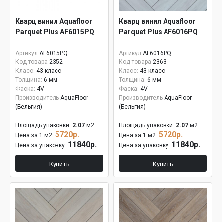
Кварц винил Aquafloor
Кварц винил Aquafloor
Parquet Plus AF6015PQ
Parquet Plus AF6016PQ
Артикул
AF6015PQ
Артикул
AF6016PQ
Код товара
2352
Код товара
2363
Класс:
43 класс
Класс:
43 класс
Толщина:
6 мм
Толщина:
6 мм
Фаска:
4V
Фаска:
4V
Производитель
AquaFloor
Производитель
AquaFloor
(Бельгия)
(Бельгия)
Площадь упаковки:
2.07
м2
Площадь упаковки:
2.07
м2
5720р.
5720р.
Цена за 1 м2:
Цена за 1 м2:
11840р.
11840р.
Цена за упаковку:
Цена за упаковку:
Купить
Купить