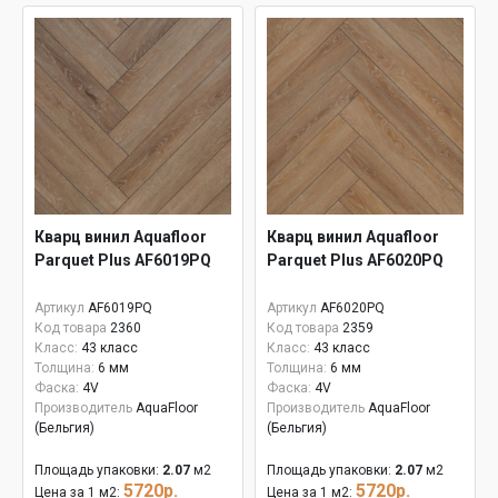
Кварц винил Aquafloor
Кварц винил Aquafloor
Parquet Plus AF6019PQ
Parquet Plus AF6020PQ
Артикул
AF6019PQ
Артикул
AF6020PQ
Код товара
2360
Код товара
2359
Класс:
43 класс
Класс:
43 класс
Толщина:
6 мм
Толщина:
6 мм
Фаска:
4V
Фаска:
4V
Производитель
AquaFloor
Производитель
AquaFloor
(Бельгия)
(Бельгия)
Площадь упаковки:
2.07
м2
Площадь упаковки:
2.07
м2
5720р.
5720р.
Цена за 1 м2:
Цена за 1 м2: