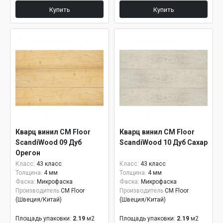
Купить
Купить
Кварц винил CM Floor
Кварц винил CM Floor
ScandiWood 09 Дуб
ScandiWood 10 Дуб Сахар
Орегон
Класс:
43 класс
Класс:
43 класс
Толщина:
4 мм
Толщина:
4 мм
Фаска:
Микрофаска
Фаска:
Микрофаска
Производитель
CM Floor
Производитель
CM Floor
(Швеция/Китай)
(Швеция/Китай)
Площадь упаковки:
2.19
м2
Площадь упаковки:
2.19
м2