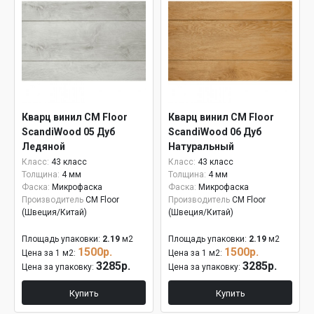
Кварц винил CM Floor
Кварц винил CM Floor
ScandiWood 05 Дуб
ScandiWood 06 Дуб
Ледяной
Натуральный
Класс:
43 класс
Класс:
43 класс
Толщина:
4 мм
Толщина:
4 мм
Фаска:
Микрофаска
Фаска:
Микрофаска
Производитель
CM Floor
Производитель
CM Floor
(Швеция/Китай)
(Швеция/Китай)
Площадь упаковки:
2.19
м2
Площадь упаковки:
2.19
м2
1500р.
1500р.
Цена за 1 м2:
Цена за 1 м2:
3285р.
3285р.
Цена за упаковку:
Цена за упаковку:
Купить
Купить