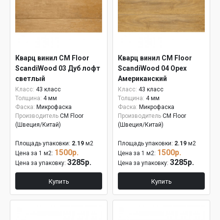
Кварц винил CM Floor
Кварц винил CM Floor
ScandiWood 03 Дуб лофт
ScandiWood 04 Орех
светлый
Американский
Класс:
43 класс
Класс:
43 класс
Толщина:
4 мм
Толщина:
4 мм
Фаска:
Микрофаска
Фаска:
Микрофаска
Производитель
CM Floor
Производитель
CM Floor
(Швеция/Китай)
(Швеция/Китай)
Площадь упаковки:
2.19
м2
Площадь упаковки:
2.19
м2
1500р.
1500р.
Цена за 1 м2:
Цена за 1 м2:
3285р.
3285р.
Цена за упаковку:
Цена за упаковку:
Купить
Купить