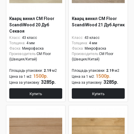
Кварц винил CM Floor
Кварц винил CM Floor
ScandiWood 20 Дуб
ScandiWood 21 Дуб Артик
Секвоя
Класс:
43 класс
Класс:
43 класс
Толщина:
4 мм
Толщина:
4 мм
Фаска:
Микрофаска
Фаска:
Микрофаска
Производитель
CM Floor
Производитель
CM Floor
(Швеция/Китай)
(Швеция/Китай)
Площадь упаковки:
2.19
м2
Площадь упаковки:
2.19
м2
1500р.
1500р.
Цена за 1 м2:
Цена за 1 м2:
3285р.
3285р.
Цена за упаковку:
Цена за упаковку:
Купить
Купить