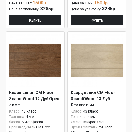
1500р.
1500р.
Цена за 1 м2:
Цена за 1 м2:
3285р.
3285р.
Цена за упаковку:
Цена за упаковку:
Купить
Купить
Кварц винил CM Floor
Кварц винил CM Floor
ScandiWood 12 Дуб Орех
ScandiWood 13 Дуб
лофт
Стокгольм
Класс:
43 класс
Класс:
43 класс
Толщина:
4 мм
Толщина:
4 мм
Фаска:
Микрофаска
Фаска:
Микрофаска
Производитель
CM Floor
Производитель
CM Floor