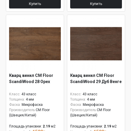
Купить
Купить
Кварц винил CM Floor
Кварц винил CM Floor
ScandiWood 28 Орех
ScandiWood 29 Дуб Венге
Класс:
43 класс
Класс:
43 класс
Толщина:
4 мм
Толщина:
4 мм
Фаска:
Микрофаска
Фаска:
Микрофаска
Производитель
CM Floor
Производитель
CM Floor
(Швеция/Китай)
(Швеция/Китай)
Площадь упаковки:
2.19
м2
Площадь упаковки:
2.19
м2