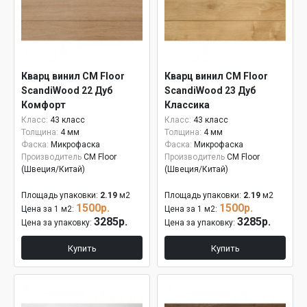
Кварц винил CM Floor
Кварц винил CM Floor
ScandiWood 22 Дуб
ScandiWood 23 Дуб
Комфорт
Классика
Класс:
43 класс
Класс:
43 класс
Толщина:
4 мм
Толщина:
4 мм
Фаска:
Микрофаска
Фаска:
Микрофаска
Производитель
CM Floor
Производитель
CM Floor
(Швеция/Китай)
(Швеция/Китай)
Площадь упаковки:
2.19
м2
Площадь упаковки:
2.19
м2
1500р.
1500р.
Цена за 1 м2:
Цена за 1 м2:
3285р.
3285р.
Цена за упаковку:
Цена за упаковку:
Купить
Купить