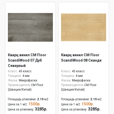
Кварц винил CM Floor
Кварц винил CM Floor
ScandiWood 07 Дуб
ScandiWood 08 Сканди
Северный
Класс:
43 класс
Класс:
43 класс
Толщина:
4 мм
Толщина:
4 мм
Фаска:
Микрофаска
Фаска:
Микрофаска
Производитель
CM Floor
Производитель
CM Floor
(Швеция/Китай)
(Швеция/Китай)
Площадь упаковки:
2.19
м2
Площадь упаковки:
2.19
м2
1500р.
1500р.
Цена за 1 м2:
Цена за 1 м2:
3285р.
3285р.
Цена за упаковку:
Цена за упаковку: