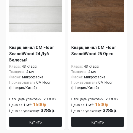
Кварц винил CM Floor
Кварц винил CM Floor
ScandiWood 24 Дуб
ScandiWood 25 Орех
Белесый
Класс:
43 класс
Класс:
43 класс
Толщина:
4 мм
Толщина:
4 мм
Фаска:
Микрофаска
Фаска:
Микрофаска
Производитель
CM Floor
Производитель
CM Floor
(Швеция/Китай)
(Швеция/Китай)
Площадь упаковки:
2.19
м2
Площадь упаковки:
2.19
м2
1500р.
1500р.
Цена за 1 м2:
Цена за 1 м2:
3285р.
3285р.
Цена за упаковку:
Цена за упаковку:
Купить
Купить