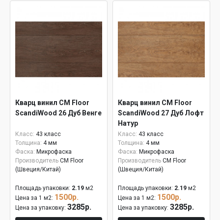
Кварц винил CM Floor
Кварц винил CM Floor
ScandiWood 26 Дуб Венге
ScandiWood 27 Дуб Лофт
Натур
Класс:
43 класс
Класс:
43 класс
Толщина:
4 мм
Толщина:
4 мм
Фаска:
Микрофаска
Фаска:
Микрофаска
Производитель
CM Floor
Производитель
CM Floor
(Швеция/Китай)
(Швеция/Китай)
Площадь упаковки:
2.19
м2
Площадь упаковки:
2.19
м2
1500р.
1500р.
Цена за 1 м2:
Цена за 1 м2:
3285р.
3285р.
Цена за упаковку:
Цена за упаковку: