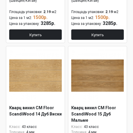
(Швеция/Китай)
(Швеция/Китай)
Площадь упаковки:
2.19
м2
Площадь упаковки:
2.19
м2
1500р.
1500р.
Цена за 1 м2:
Цена за 1 м2:
3285р.
3285р.
Цена за упаковку:
Цена за упаковку:
Купить
Купить
Кварц винил CM Floor
Кварц винил CM Floor
ScandiWood 14 Дуб Виски
ScandiWood 15 Дуб
Мальме
Класс:
43 класс
Класс:
43 класс
Толщина:
4 мм
Толщина:
4 мм