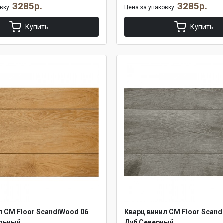
3285р.
3285р.
овку:
Цена за упаковку:
Купить
Купить
л CM Floor ScandiWood 06
Кварц винил CM Floor Scand
альный
Дуб Северный