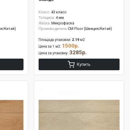
Класс:
43 класс
Толщина:
4 мм
Фаска:
Микрофаска
ия/Китай)
Производитель
CM Floor (Швеция/Китай)
Площадь упаковки:
2.19
м2
1500р.
Цена за 1 м2:
3285р.
Цена за упаковку:
Купить