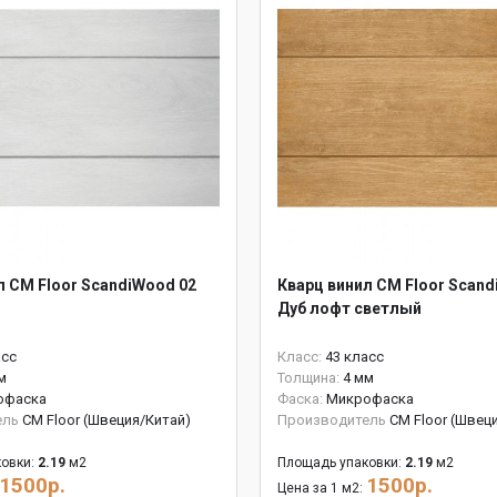
л CM Floor ScandiWood 02
Кварц винил CM Floor Scand
Дуб лофт светлый
асс
Класс:
43 класс
м
Толщина:
4 мм
офаска
Фаска:
Микрофаска
ель
CM Floor (Швеция/Китай)
Производитель
CM Floor (Швец
овки:
2.19
м2
Площадь упаковки:
2.19
м2
1500р.
1500р.
Цена за 1 м2: