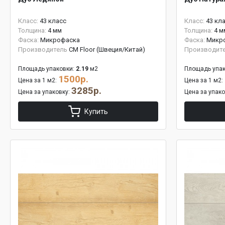
Класс:
43 класс
Класс:
43 кл
Толщина:
4 мм
Толщина:
4 м
Фаска:
Микрофаска
Фаска:
Микр
Производитель
CM Floor (Швеция/Китай)
Производит
Площадь упаковки:
2.19
м2
Площадь упак
1500р.
Цена за 1 м2:
Цена за 1 м2:
3285р.
Цена за упаковку:
Цена за упак
Купить