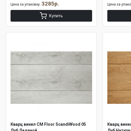
3285р.
Цена за упаковку:
Цена за упак
Купить
Кварц винил CM Floor ScandiWood 05
Кварц вини
Дуб Ледяной
Дуб Натур