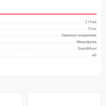
2.19 м2
10 шт
Замковое соединение
Микрофаска
ScandiWood
м2