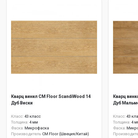
Кварц винил CM Floor ScandiWood 14
Кварц вини
Дуб Виски
Дуб Мальм
Класс:
43 класс
Класс:
43 кл
Толщина:
4 мм
Толщина:
4 м
Фаска:
Микрофаска
Фаска:
Микр
Производитель
CM Floor (Швеция/Китай)
Производит