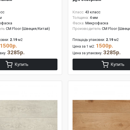
асс
Класс:
43 класс
м
Толщина:
4 мм
офаска
Фаска:
Микрофаска
ель
CM Floor (Швеция/Китай)
Производитель
CM Floor (Швец
овки:
2.19
м2
Площадь упаковки:
2.19
м2
1500р.
1500р.
Цена за 1 м2:
3285р.
3285р.
овку:
Цена за упаковку:
Купить
Купить