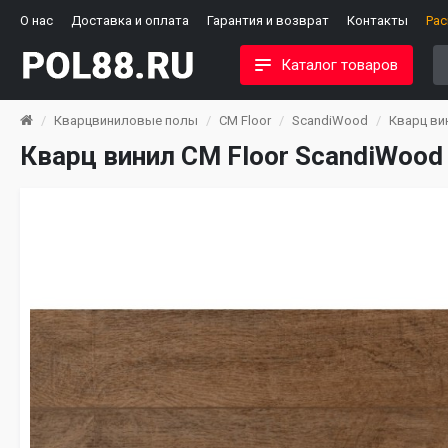
О нас
Доставка и оплата
Гарантия и возврат
Контакты
Ра
Каталог товаров
Кварцвиниловые полы
CM Floor
ScandiWood
Кварц ви
Кварц винил CM Floor ScandiWood