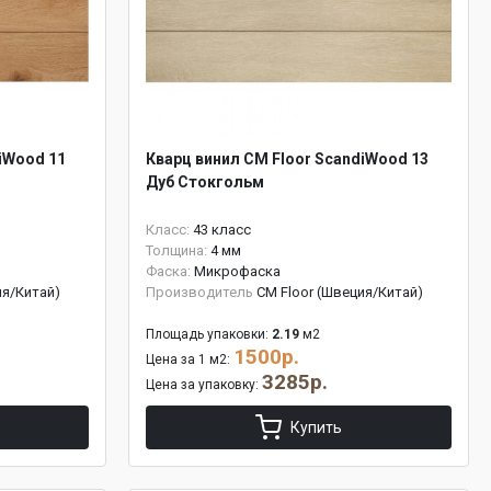
iWood 11
Кварц винил CM Floor ScandiWood 13
Дуб Стокгольм
Класс:
43 класс
Толщина:
4 мм
Фаска:
Микрофаска
ия/Китай)
Производитель
CM Floor (Швеция/Китай)
Площадь упаковки:
2.19
м2
1500р.
Цена за 1 м2:
3285р.
Цена за упаковку:
Купить