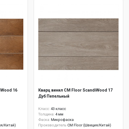
iWood 16
Кварц винил CM Floor ScandiWood 17
Дуб Пепельный
Класс:
43 класс
Толщина:
4 мм
Фаска:
Микрофаска
ия/Китай)
Производитель
CM Floor (Швеция/Китай)