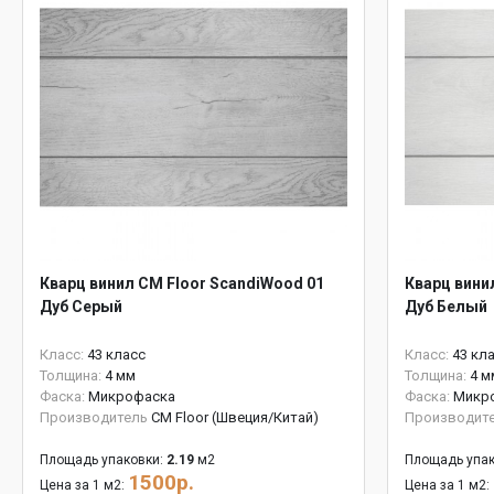
Кварц винил CM Floor ScandiWood 01
Кварц вини
Дуб Серый
Дуб Белый
Класс:
43 класс
Класс:
43 кл
Толщина:
4 мм
Толщина:
4 м
Фаска:
Микрофаска
Фаска:
Микр
Производитель
CM Floor (Швеция/Китай)
Производит
Площадь упаковки:
2.19
м2
Площадь упак
1500р.
Цена за 1 м2:
Цена за 1 м2: