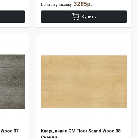
3285р.
Цена за упаковку:
Купить
iWood 07
Кварц винил CM Floor ScandiWood 08
Сканди