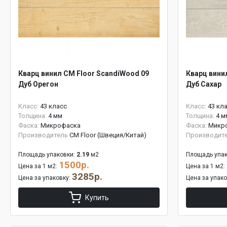
Кварц винил CM Floor ScandiWood 09
Кварц вини
Дуб Орегон
Дуб Сахар
Класс:
43 класс
Класс:
43 кл
Толщина:
4 мм
Толщина:
4 м
Фаска:
Микрофаска
Фаска:
Микр
Производитель
CM Floor (Швеция/Китай)
Производит
Площадь упаковки:
2.19
м2
Площадь упак
1500р.
Цена за 1 м2:
Цена за 1 м2:
3285р.
Цена за упаковку:
Цена за упак
Купить