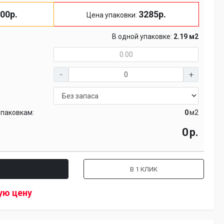
00р.
3285р.
Цена упаковки:
В одной упаковке:
2.19 м2
упаковкам:
м2
р.
В 1 КЛИК
ую цену