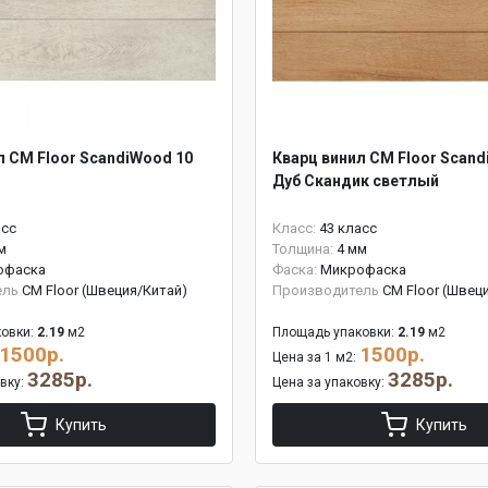
л CM Floor ScandiWood 10
Кварц винил CM Floor Scand
Дуб Скандик светлый
асс
Класс:
43 класс
м
Толщина:
4 мм
офаска
Фаска:
Микрофаска
ель
CM Floor (Швеция/Китай)
Производитель
CM Floor (Швец
овки:
2.19
м2
Площадь упаковки:
2.19
м2
1500р.
1500р.
Цена за 1 м2:
3285р.
3285р.
овку:
Цена за упаковку:
Купить
Купить