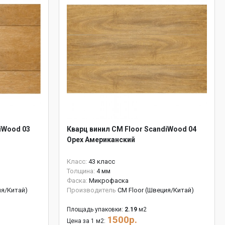
iWood 03
Кварц винил CM Floor ScandiWood 04
Орех Американский
Класс:
43 класс
Толщина:
4 мм
Фаска:
Микрофаска
ия/Китай)
Производитель
CM Floor (Швеция/Китай)
Площадь упаковки:
2.19
м2
1500р.
Цена за 1 м2: