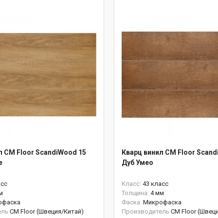
л CM Floor ScandiWood 15
Кварц винил CM Floor Scand
е
Дуб Умео
асс
Класс:
43 класс
м
Толщина:
4 мм
офаска
Фаска:
Микрофаска
ель
CM Floor (Швеция/Китай)
Производитель
CM Floor (Швец