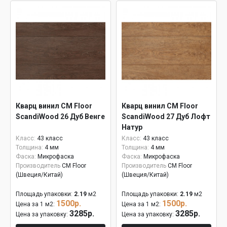
Кварц винил CM Floor
Кварц винил CM Floor
ScandiWood 26 Дуб Венге
ScandiWood 27 Дуб Лофт
Натур
Класс:
43 класс
Класс:
43 класс
Толщина:
4 мм
Толщина:
4 мм
Фаска:
Микрофаска
Фаска:
Микрофаска
Производитель
CM Floor
Производитель
CM Floor
(Швеция/Китай)
(Швеция/Китай)
Площадь упаковки:
2.19
м2
Площадь упаковки:
2.19
м2
1500р.
1500р.
Цена за 1 м2:
Цена за 1 м2:
3285р.
3285р.
Цена за упаковку:
Цена за упаковку: