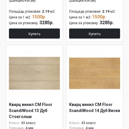
(Швеция/Китай)
(Швеция/Китай)
Площадь упаковки:
2.19
м2
Площадь упаковки:
2.19
м2
1500р.
1500р.
Цена за 1 м2:
Цена за 1 м2:
3285р.
3285р.
Цена за упаковку:
Цена за упаковку:
Купить
Купить
Кварц винил CM Floor
Кварц винил CM Floor
ScandiWood 13 Дуб
ScandiWood 14 Дуб Виски
Стокгольм
Класс:
43 класс
Класс:
43 класс
Толщина:
4 мм
Толщина:
4 мм