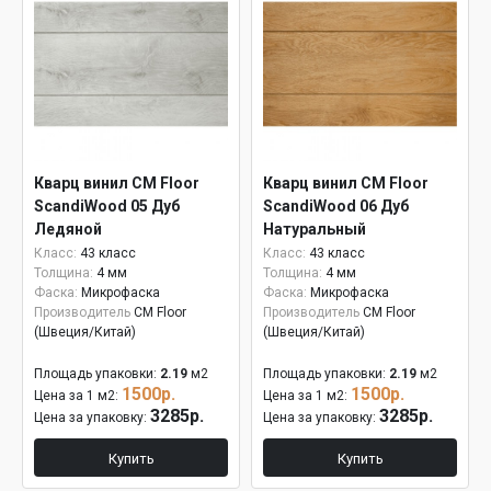
Кварц винил CM Floor
Кварц винил CM Floor
ScandiWood 05 Дуб
ScandiWood 06 Дуб
Ледяной
Натуральный
Класс:
43 класс
Класс:
43 класс
Толщина:
4 мм
Толщина:
4 мм
Фаска:
Микрофаска
Фаска:
Микрофаска
Производитель
CM Floor
Производитель
CM Floor
(Швеция/Китай)
(Швеция/Китай)
Площадь упаковки:
2.19
м2
Площадь упаковки:
2.19
м2
1500р.
1500р.
Цена за 1 м2:
Цена за 1 м2:
3285р.
3285р.
Цена за упаковку:
Цена за упаковку:
Купить
Купить