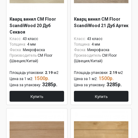
Кварц винил CM Floor
Кварц винил CM Floor
ScandiWood 20 Дуб
ScandiWood 21 Дуб Артик
Секвоя
Класс:
43 класс
Класс:
43 класс
Толщина:
4 мм
Толщина:
4 мм
Фаска:
Микрофаска
Фаска:
Микрофаска
Производитель
CM Floor
Производитель
CM Floor
(Швеция/Китай)
(Швеция/Китай)
Площадь упаковки:
2.19
м2
Площадь упаковки:
2.19
м2
1500р.
1500р.
Цена за 1 м2:
Цена за 1 м2:
3285р.
3285р.
Цена за упаковку:
Цена за упаковку:
Купить
Купить