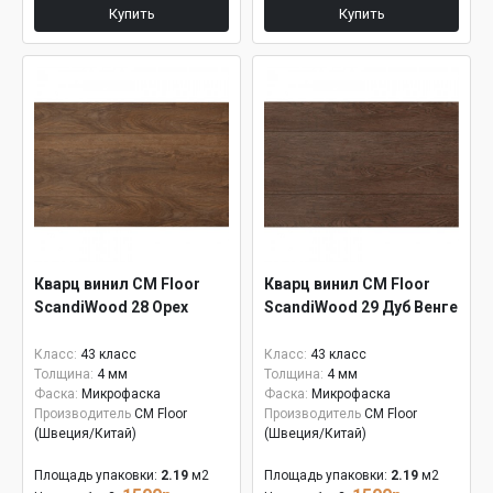
Купить
Купить
Кварц винил CM Floor
Кварц винил CM Floor
ScandiWood 28 Орех
ScandiWood 29 Дуб Венге
Класс:
43 класс
Класс:
43 класс
Толщина:
4 мм
Толщина:
4 мм
Фаска:
Микрофаска
Фаска:
Микрофаска
Производитель
CM Floor
Производитель
CM Floor
(Швеция/Китай)
(Швеция/Китай)
Площадь упаковки:
2.19
м2
Площадь упаковки:
2.19
м2