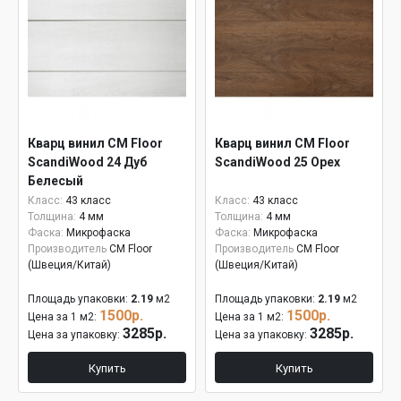
Кварц винил CM Floor
Кварц винил CM Floor
ScandiWood 24 Дуб
ScandiWood 25 Орех
Белесый
Класс:
43 класс
Класс:
43 класс
Толщина:
4 мм
Толщина:
4 мм
Фаска:
Микрофаска
Фаска:
Микрофаска
Производитель
CM Floor
Производитель
CM Floor
(Швеция/Китай)
(Швеция/Китай)
Площадь упаковки:
2.19
м2
Площадь упаковки:
2.19
м2
1500р.
1500р.
Цена за 1 м2:
Цена за 1 м2:
3285р.
3285р.
Цена за упаковку:
Цена за упаковку:
Купить
Купить