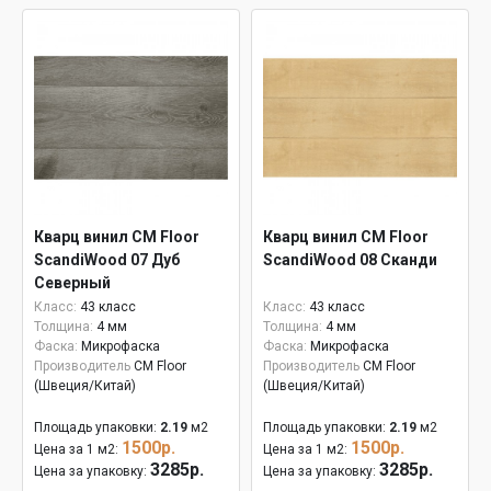
Кварц винил CM Floor
Кварц винил CM Floor
ScandiWood 07 Дуб
ScandiWood 08 Сканди
Северный
Класс:
43 класс
Класс:
43 класс
Толщина:
4 мм
Толщина:
4 мм
Фаска:
Микрофаска
Фаска:
Микрофаска
Производитель
CM Floor
Производитель
CM Floor
(Швеция/Китай)
(Швеция/Китай)
Площадь упаковки:
2.19
м2
Площадь упаковки:
2.19
м2
1500р.
1500р.
Цена за 1 м2:
Цена за 1 м2:
3285р.
3285р.
Цена за упаковку:
Цена за упаковку: