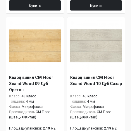
Купить
Купить
Кварц винил CM Floor
Кварц винил CM Floor
ScandiWood 09 Дуб
ScandiWood 10 Дуб Сахар
Орегон
Класс:
43 класс
Класс:
43 класс
Толщина:
4 мм
Толщина:
4 мм
Фаска:
Микрофаска
Фаска:
Микрофаска
Производитель
CM Floor
Производитель
CM Floor
(Швеция/Китай)
(Швеция/Китай)
Площадь упаковки:
2.19
м2
Площадь упаковки:
2.19
м2