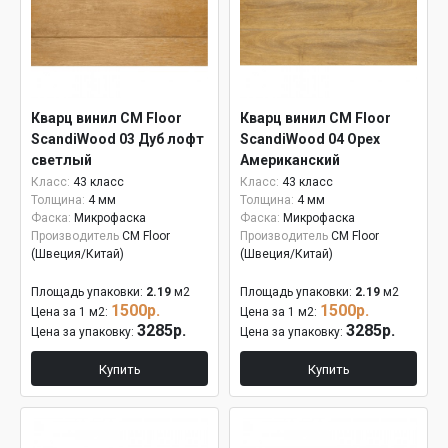
Кварц винил CM Floor
Кварц винил CM Floor
ScandiWood 03 Дуб лофт
ScandiWood 04 Орех
светлый
Американский
Класс:
43 класс
Класс:
43 класс
Толщина:
4 мм
Толщина:
4 мм
Фаска:
Микрофаска
Фаска:
Микрофаска
Производитель
CM Floor
Производитель
CM Floor
(Швеция/Китай)
(Швеция/Китай)
Площадь упаковки:
2.19
м2
Площадь упаковки:
2.19
м2
1500р.
1500р.
Цена за 1 м2:
Цена за 1 м2:
3285р.
3285р.
Цена за упаковку:
Цена за упаковку:
Купить
Купить