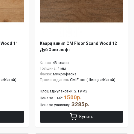
iWood 11
Кварц винил CM Floor ScandiWood 12
Дуб Орех лофт
Класс:
43 класс
Толщина:
4 мм
Фаска:
Микрофаска
ия/Китай)
Производитель
CM Floor (Швеция/Китай)
Площадь упаковки:
2.19
м2
1500р.
Цена за 1 м2:
3285р.
Цена за упаковку:
Купить