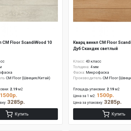
л CM Floor ScandiWood 10
Кварц винил CM Floor Scand
Дуб Скандик светлый
асс
Класс:
43 класс
м
Толщина:
4 мм
офаска
Фаска:
Микрофаска
ель
CM Floor (Швеция/Китай)
Производитель
CM Floor (Швец
овки:
2.19
м2
Площадь упаковки:
2.19
м2
1500р.
1500р.
Цена за 1 м2:
3285р.
3285р.
овку:
Цена за упаковку:
Купить
Купить