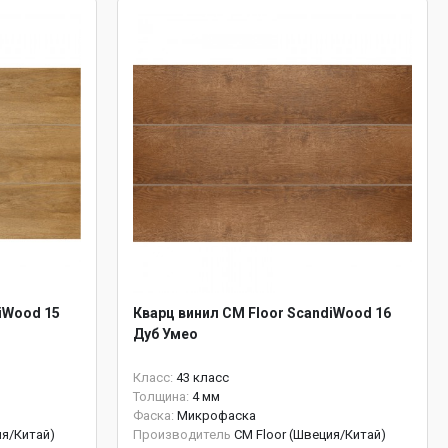
iWood 15
Кварц винил CM Floor ScandiWood 16
Дуб Умео
Класс:
43 класс
Толщина:
4 мм
Фаска:
Микрофаска
ия/Китай)
Производитель
CM Floor (Швеция/Китай)