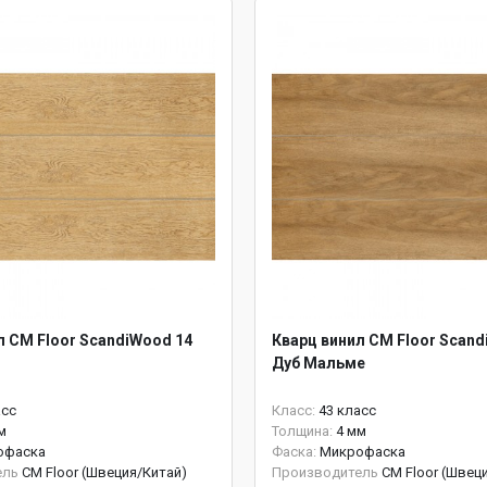
л CM Floor ScandiWood 14
Кварц винил CM Floor Scand
Дуб Мальме
асс
Класс:
43 класс
м
Толщина:
4 мм
офаска
Фаска:
Микрофаска
ель
CM Floor (Швеция/Китай)
Производитель
CM Floor (Швец