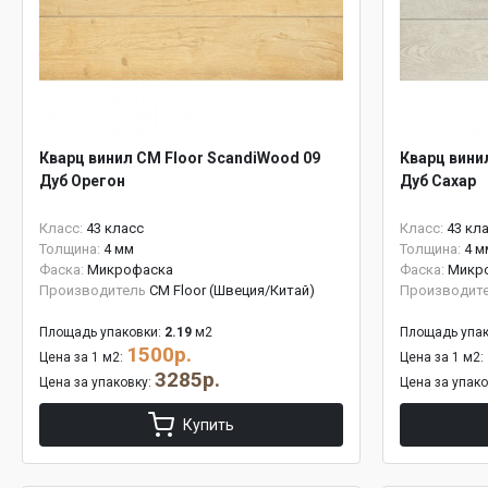
Кварц винил CM Floor ScandiWood 09
Кварц вини
Дуб Орегон
Дуб Сахар
Класс:
43 класс
Класс:
43 кл
Толщина:
4 мм
Толщина:
4 м
Фаска:
Микрофаска
Фаска:
Микр
Производитель
CM Floor (Швеция/Китай)
Производит
Площадь упаковки:
2.19
м2
Площадь упак
1500р.
Цена за 1 м2:
Цена за 1 м2:
3285р.
Цена за упаковку:
Цена за упак
Купить