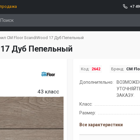
спродажа
+7 49
нил CM Floor ScandiWood 17 Дуб Пепельный
 17 Дуб Пепельный
Код:
2642
Бренд:
CM Flo
Дополнительно:
ВОЗМОЖЕН
УТОЧНЯЙТ
43 класс
ЗАКАЗУ.
Класс:
Размер:
Все характеристики