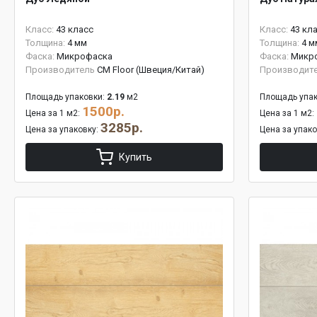
Класс:
43 класс
Класс:
43 кл
Толщина:
4 мм
Толщина:
4 м
Фаска:
Микрофаска
Фаска:
Микр
Производитель
CM Floor (Швеция/Китай)
Производит
Площадь упаковки:
2.19
м2
Площадь упак
1500р.
Цена за 1 м2:
Цена за 1 м2:
3285р.
Цена за упаковку:
Цена за упак
Купить