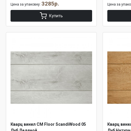
3285р.
Цена за упаковку:
Цена за упак
Купить
Кварц винил CM Floor ScandiWood 05
Кварц вини
Дуб Ледяной
Дуб Натур