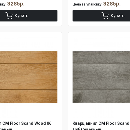
3285р.
3285р.
овку:
Цена за упаковку:
Купить
Купить
л CM Floor ScandiWood 06
Кварц винил CM Floor Scand
альный
Дуб Северный