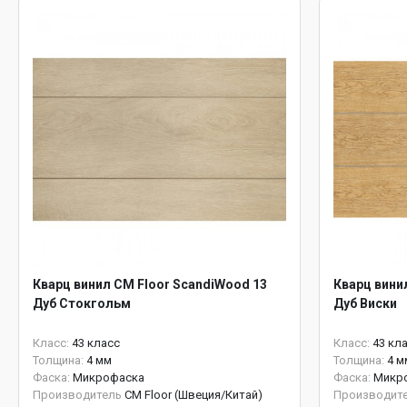
Кварц винил CM Floor ScandiWood 13
Кварц вини
Дуб Стокгольм
Дуб Виски
Класс:
43 класс
Класс:
43 кл
Толщина:
4 мм
Толщина:
4 м
Фаска:
Микрофаска
Фаска:
Микр
Производитель
CM Floor (Швеция/Китай)
Производит