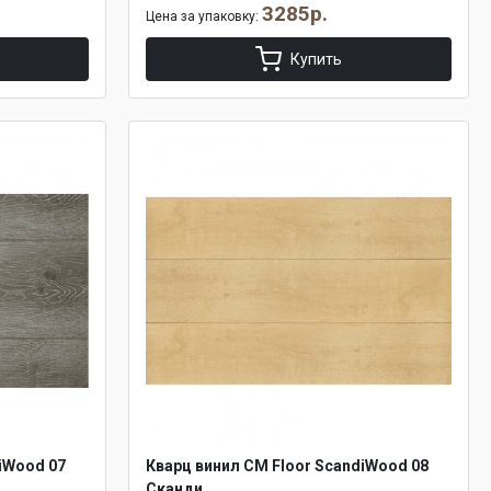
3285р.
Цена за упаковку:
Купить
iWood 07
Кварц винил CM Floor ScandiWood 08
Сканди