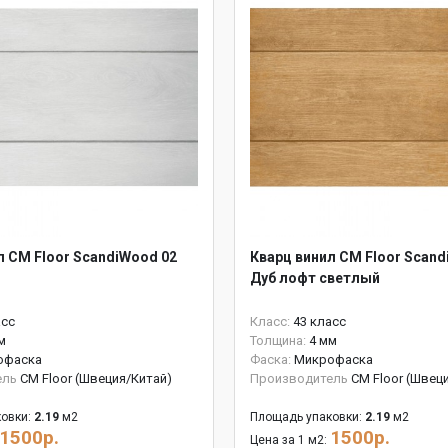
л CM Floor ScandiWood 02
Кварц винил CM Floor Scand
Дуб лофт светлый
асс
Класс:
43 класс
м
Толщина:
4 мм
офаска
Фаска:
Микрофаска
ель
CM Floor (Швеция/Китай)
Производитель
CM Floor (Швец
овки:
2.19
м2
Площадь упаковки:
2.19
м2
1500р.
1500р.
Цена за 1 м2: