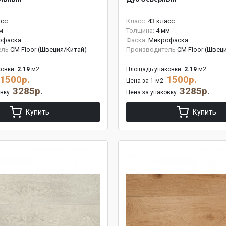
асс
Класс:
43 класс
м
Толщина:
4 мм
офаска
Фаска:
Микрофаска
ель
CM Floor (Швеция/Китай)
Производитель
CM Floor (Швец
овки:
2.19
м2
Площадь упаковки:
2.19
м2
1500р.
1500р.
Цена за 1 м2:
3285р.
3285р.
овку:
Цена за упаковку:
Купить
Купить