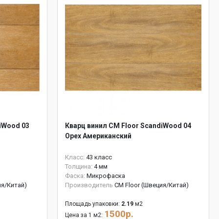
iWood 03
Кварц винил CM Floor ScandiWood 04
Орех Американский
Класс:
43 класс
Толщина:
4 мм
Фаска:
Микрофаска
ия/Китай)
Производитель
CM Floor (Швеция/Китай)
Площадь упаковки:
2.19
м2
1500р.
Цена за 1 м2: