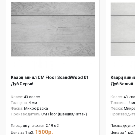
Кварц винил CM Floor ScandiWood 01
Кварц вини
Дуб Серый
Дуб Белый
Класс:
43 класс
Класс:
43 кл
Толщина:
4 мм
Толщина:
4 м
Фаска:
Микрофаска
Фаска:
Микр
Производитель
CM Floor (Швеция/Китай)
Производит
Площадь упаковки:
2.19
м2
Площадь упак
1500р.
Цена за 1 м2:
Цена за 1 м2: