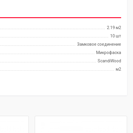
2.19 м2
10 шт
Замковое соединение
Микрофаска
ScandiWood
м2