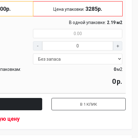
00р.
3285р.
Цена упаковки:
В одной упаковке:
2.19 м2
упаковкам:
м2
р.
В 1 КЛИК
ую цену