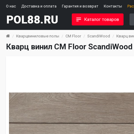
О нас
Доставка и оплата
Гарантия и возврат
Контакты
Ра
Каталог товаров
Кварцвиниловые полы
CM Floor
ScandiWood
Кварц ви
Кварц винил CM Floor ScandiWood