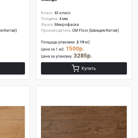
Класс:
43 класс
Толщина:
4 мм
Фаска:
Микрофаска
ия/Китай)
Производитель
CM Floor (Швеция/Китай)
Площадь упаковки:
2.19
м2
1500р.
Цена за 1 м2:
3285р.
Цена за упаковку:
Купить