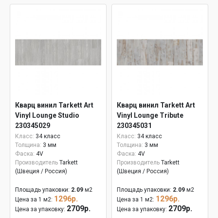
Кварц винил Tarkett Art
Кварц винил Tarkett Art
Vinyl Lounge Studio
Vinyl Lounge Tribute
230345029
230345031
Класс:
34 класс
Класс:
34 класс
Толщина:
3 мм
Толщина:
3 мм
Фаска:
4V
Фаска:
4V
Производитель
Tarkett
Производитель
Tarkett
(Швеция / Россия)
(Швеция / Россия)
Площадь упаковки:
2.09
м2
Площадь упаковки:
2.09
м2
1296р.
1296р.
Цена за 1 м2:
Цена за 1 м2:
2709р.
2709р.
Цена за упаковку:
Цена за упаковку: