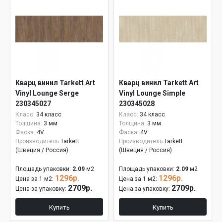
Кварц винил Tarkett Art
Кварц винил Tarkett Art
Vinyl Lounge Serge
Vinyl Lounge Simple
230345027
230345028
Класс:
34 класс
Класс:
34 класс
Толщина:
3 мм
Толщина:
3 мм
Фаска:
4V
Фаска:
4V
Производитель
Tarkett
Производитель
Tarkett
(Швеция / Россия)
(Швеция / Россия)
Площадь упаковки:
2.09
м2
Площадь упаковки:
2.09
м2
1296р.
1296р.
Цена за 1 м2:
Цена за 1 м2:
2709р.
2709р.
Цена за упаковку:
Цена за упаковку:
Купить
Купить