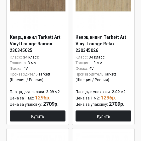
Кварц винил Tarkett Art
Кварц винил Tarkett Art
Vinyl Lounge Ramon
Vinyl Lounge Relax
230345025
230345026
Класс:
34 класс
Класс:
34 класс
Толщина:
3 мм
Толщина:
3 мм
Фаска:
4V
Фаска:
4V
Производитель
Tarkett
Производитель
Tarkett
(Швеция / Россия)
(Швеция / Россия)
Площадь упаковки:
2.09
м2
Площадь упаковки:
2.09
м2
1296р.
1296р.
Цена за 1 м2:
Цена за 1 м2:
2709р.
2709р.
Цена за упаковку:
Цена за упаковку:
Купить
Купить