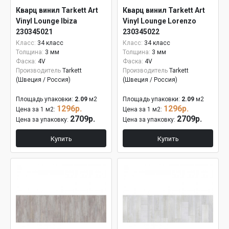
Кварц винил Tarkett Art
Кварц винил Tarkett Art
Vinyl Lounge Ibiza
Vinyl Lounge Lorenzo
230345021
230345022
Класс:
34 класс
Класс:
34 класс
Толщина:
3 мм
Толщина:
3 мм
Фаска:
4V
Фаска:
4V
Производитель
Tarkett
Производитель
Tarkett
(Швеция / Россия)
(Швеция / Россия)
Площадь упаковки:
2.09
м2
Площадь упаковки:
2.09
м2
1296р.
1296р.
Цена за 1 м2:
Цена за 1 м2:
2709р.
2709р.
Цена за упаковку:
Цена за упаковку:
Купить
Купить