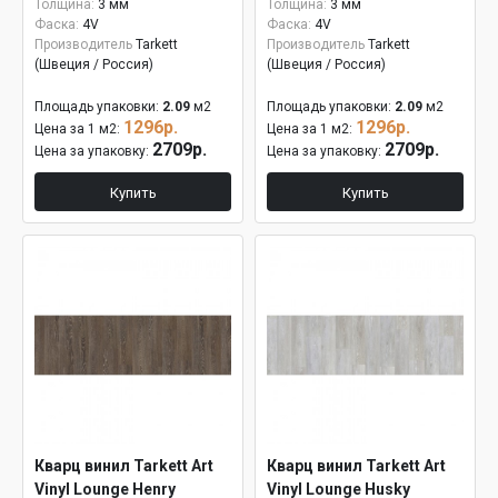
Толщина:
3 мм
Толщина:
3 мм
Фаска:
4V
Фаска:
4V
Производитель
Tarkett
Производитель
Tarkett
(Швеция / Россия)
(Швеция / Россия)
Площадь упаковки:
2.09
м2
Площадь упаковки:
2.09
м2
1296р.
1296р.
Цена за 1 м2:
Цена за 1 м2:
2709р.
2709р.
Цена за упаковку:
Цена за упаковку:
Купить
Купить
Кварц винил Tarkett Art
Кварц винил Tarkett Art
Vinyl Lounge Henry
Vinyl Lounge Husky