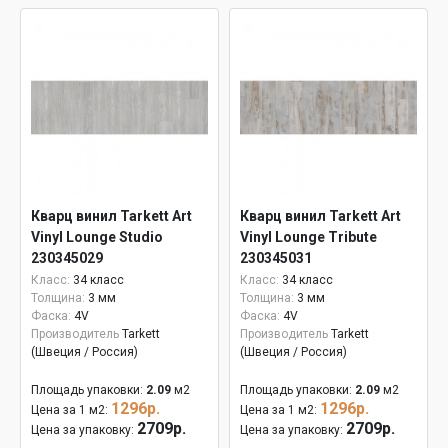
Кварц винил Tarkett Art
Кварц винил Tarkett Art
Vinyl Lounge Studio
Vinyl Lounge Tribute
230345029
230345031
Класс:
34 класс
Класс:
34 класс
Толщина:
3 мм
Толщина:
3 мм
Фаска:
4V
Фаска:
4V
Производитель
Tarkett
Производитель
Tarkett
(Швеция / Россия)
(Швеция / Россия)
Площадь упаковки:
2.09
м2
Площадь упаковки:
2.09
м2
1296р.
1296р.
Цена за 1 м2:
Цена за 1 м2:
2709р.
2709р.
Цена за упаковку:
Цена за упаковку: