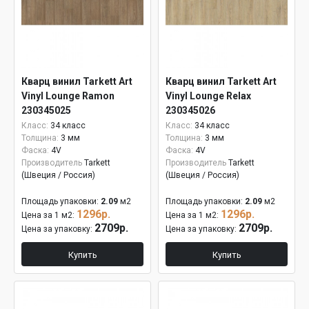
Кварц винил Tarkett Art
Кварц винил Tarkett Art
Vinyl Lounge Ramon
Vinyl Lounge Relax
230345025
230345026
Класс:
34 класс
Класс:
34 класс
Толщина:
3 мм
Толщина:
3 мм
Фаска:
4V
Фаска:
4V
Производитель
Tarkett
Производитель
Tarkett
(Швеция / Россия)
(Швеция / Россия)
Площадь упаковки:
2.09
м2
Площадь упаковки:
2.09
м2
1296р.
1296р.
Цена за 1 м2:
Цена за 1 м2:
2709р.
2709р.
Цена за упаковку:
Цена за упаковку:
Купить
Купить