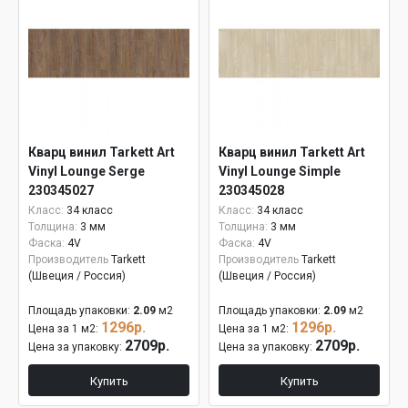
Кварц винил Tarkett Art
Кварц винил Tarkett Art
Vinyl Lounge Serge
Vinyl Lounge Simple
230345027
230345028
Класс:
34 класс
Класс:
34 класс
Толщина:
3 мм
Толщина:
3 мм
Фаска:
4V
Фаска:
4V
Производитель
Tarkett
Производитель
Tarkett
(Швеция / Россия)
(Швеция / Россия)
Площадь упаковки:
2.09
м2
Площадь упаковки:
2.09
м2
1296р.
1296р.
Цена за 1 м2:
Цена за 1 м2:
2709р.
2709р.
Цена за упаковку:
Цена за упаковку:
Купить
Купить