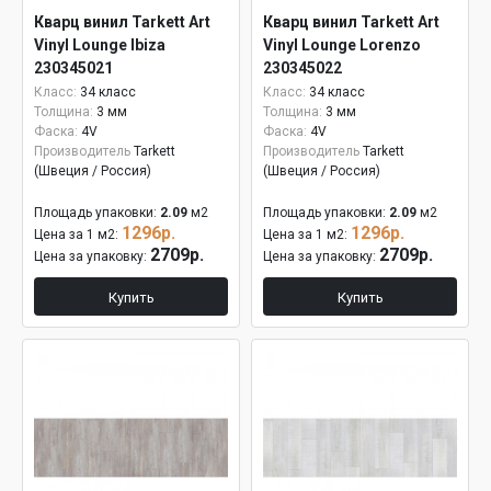
Кварц винил Tarkett Art
Кварц винил Tarkett Art
Vinyl Lounge Ibiza
Vinyl Lounge Lorenzo
230345021
230345022
Класс:
34 класс
Класс:
34 класс
Толщина:
3 мм
Толщина:
3 мм
Фаска:
4V
Фаска:
4V
Производитель
Tarkett
Производитель
Tarkett
(Швеция / Россия)
(Швеция / Россия)
Площадь упаковки:
2.09
м2
Площадь упаковки:
2.09
м2
1296р.
1296р.
Цена за 1 м2:
Цена за 1 м2:
2709р.
2709р.
Цена за упаковку:
Цена за упаковку:
Купить
Купить