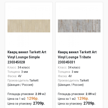
Кварц винил Tarkett Art
Кварц винил Tarkett Art
Vinyl Lounge Simple
Vinyl Lounge Tribute
230345028
230345031
Класс:
34 класс
Класс:
34 класс
Толщина:
3 мм
Толщина:
3 мм
Фаска:
4V
Фаска:
4V
Производитель
Tarkett
Производитель
Tarkett
(Швеция / Россия)
(Швеция / Россия)
Площадь упаковки:
2.09
м2
Площадь упаковки:
2.09
м2
1296р.
1296р.
Цена за 1 м2:
Цена за 1 м2:
2709р.
2709р.
Цена за упаковку:
Цена за упаковку: