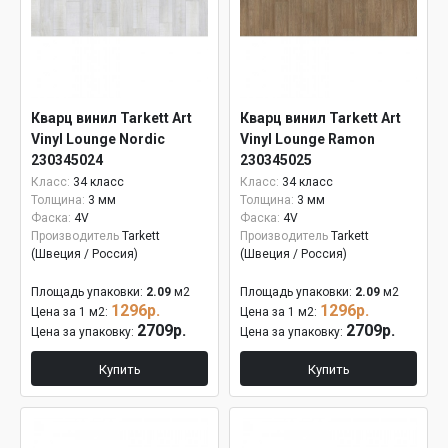
Кварц винил Tarkett Art
Кварц винил Tarkett Art
Vinyl Lounge Nordic
Vinyl Lounge Ramon
230345024
230345025
Класс:
34 класс
Класс:
34 класс
Толщина:
3 мм
Толщина:
3 мм
Фаска:
4V
Фаска:
4V
Производитель
Tarkett
Производитель
Tarkett
(Швеция / Россия)
(Швеция / Россия)
Площадь упаковки:
2.09
м2
Площадь упаковки:
2.09
м2
1296р.
1296р.
Цена за 1 м2:
Цена за 1 м2:
2709р.
2709р.
Цена за упаковку:
Цена за упаковку:
Купить
Купить