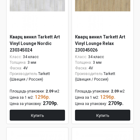
Кварц винил Tarkett Art
Кварц винил Tarkett Art
Vinyl Lounge Nordic
Vinyl Lounge Relax
230345024
230345026
Класс:
34 класс
Класс:
34 класс
Толщина:
3 мм
Толщина:
3 мм
Фаска:
4V
Фаска:
4V
Производитель
Tarkett
Производитель
Tarkett
(Швеция / Россия)
(Швеция / Россия)
Площадь упаковки:
2.09
м2
Площадь упаковки:
2.09
м2
1296р.
1296р.
Цена за 1 м2:
Цена за 1 м2:
2709р.
2709р.
Цена за упаковку:
Цена за упаковку:
Купить
Купить