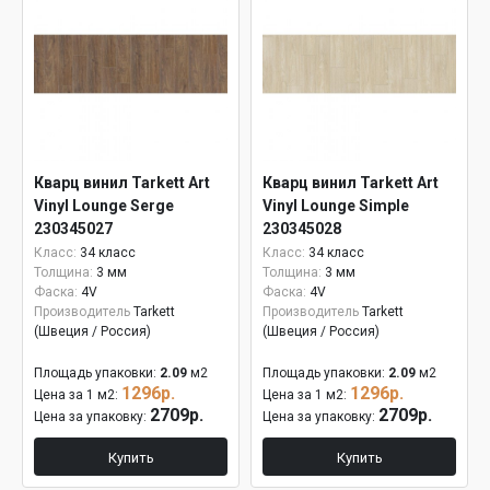
Кварц винил Tarkett Art
Кварц винил Tarkett Art
Vinyl Lounge Serge
Vinyl Lounge Simple
230345027
230345028
Класс:
34 класс
Класс:
34 класс
Толщина:
3 мм
Толщина:
3 мм
Фаска:
4V
Фаска:
4V
Производитель
Tarkett
Производитель
Tarkett
(Швеция / Россия)
(Швеция / Россия)
Площадь упаковки:
2.09
м2
Площадь упаковки:
2.09
м2
1296р.
1296р.
Цена за 1 м2:
Цена за 1 м2:
2709р.
2709р.
Цена за упаковку:
Цена за упаковку:
Купить
Купить