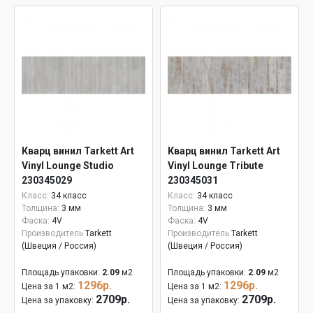
Кварц винил Tarkett Art
Кварц винил Tarkett Art
Vinyl Lounge Studio
Vinyl Lounge Tribute
230345029
230345031
Класс:
34 класс
Класс:
34 класс
Толщина:
3 мм
Толщина:
3 мм
Фаска:
4V
Фаска:
4V
Производитель
Tarkett
Производитель
Tarkett
(Швеция / Россия)
(Швеция / Россия)
Площадь упаковки:
2.09
м2
Площадь упаковки:
2.09
м2
1296р.
1296р.
Цена за 1 м2:
Цена за 1 м2:
2709р.
2709р.
Цена за упаковку:
Цена за упаковку: