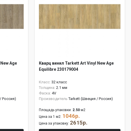
l New Age
Кварц винил Tarkett Art Vinyl New Age
Equilibre 230179004
Класс:
32 класс
Толщина:
2.1 мм
Фаска:
4V
 / Россия)
Производитель
Tarkett (Швеция / Россия)
Площадь упаковки:
2.50
м2
1046р.
Цена за 1 м2:
2615р.
Цена за упаковку: