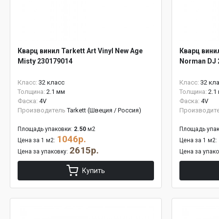
Кварц винил Tarkett Art Vinyl New Age
Кварц винил
Misty 230179014
Norman DJ 
Класс:
32 класс
Класс:
32 кл
Толщина:
2.1 мм
Толщина:
2.1
Фаска:
4V
Фаска:
4V
Производитель
Tarkett (Швеция / Россия)
Производит
Площадь упаковки:
2.50
м2
Площадь упак
1046р.
Цена за 1 м2:
Цена за 1 м2:
2615р.
Цена за упаковку:
Цена за упак
Купить