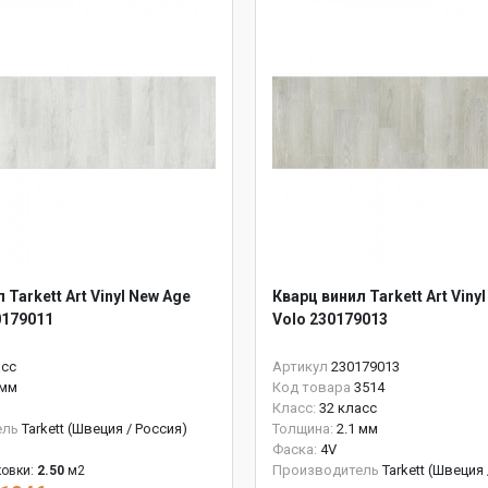
 Tarkett Art Vinyl New Age
Кварц винил Tarkett Art Viny
0179011
Volo 230179013
асс
Артикул
230179013
 мм
Код товара
3514
Класс:
32 класс
ель
Tarkett (Швеция / Россия)
Толщина:
2.1 мм
Фаска:
4V
Производитель
Tarkett (Швеция
овки:
2.50
м2