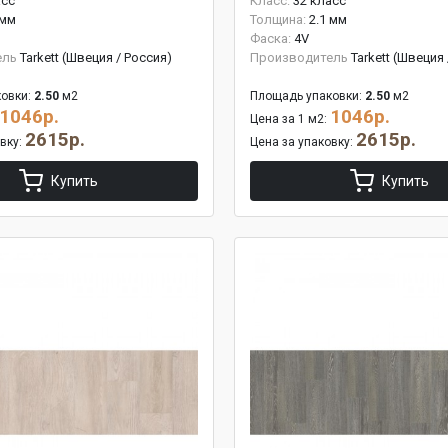
асс
Класс:
32 класс
 мм
Толщина:
2.1 мм
Фаска:
4V
ель
Tarkett (Швеция / Россия)
Производитель
Tarkett (Швеция
овки:
2.50
м2
Площадь упаковки:
2.50
м2
1046р.
1046р.
Цена за 1 м2:
2615р.
2615р.
овку:
Цена за упаковку:
Купить
Купить