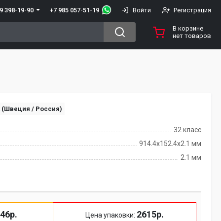
+7 985 057-51-19
9 398-19-90
Войти
Регистрация
В корзине
нет товаров
t (Швеция / Россия)
32 класс
914.4x152.4х2.1 мм
2.1 мм
46р.
2615р.
Цена упаковки: