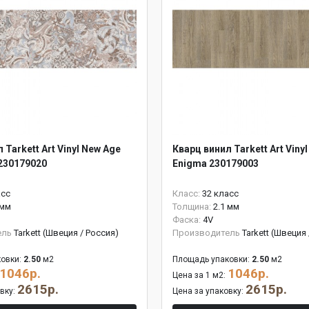
 Tarkett Art Vinyl New Age
Кварц винил Tarkett Art Viny
230179020
Enigma 230179003
асс
Класс:
32 класс
 мм
Толщина:
2.1 мм
Фаска:
4V
ель
Tarkett (Швеция / Россия)
Производитель
Tarkett (Швеция
овки:
2.50
м2
Площадь упаковки:
2.50
м2
1046р.
1046р.
Цена за 1 м2:
2615р.
2615р.
овку:
Цена за упаковку: