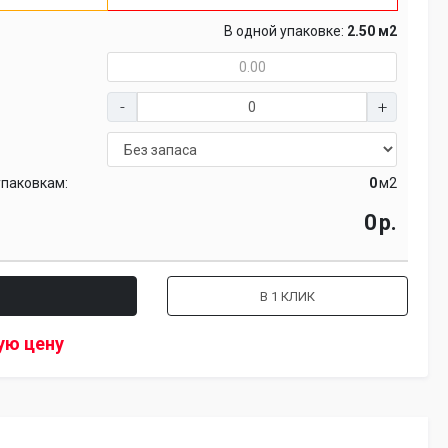
В одной упаковке:
2.50 м2
упаковкам:
м2
р.
В 1 КЛИК
ую цену