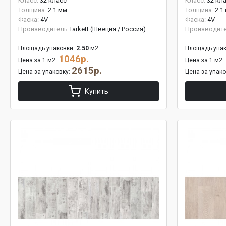
Класс:
32 класс
Класс:
32 кл
Толщина:
2.1 мм
Толщина:
2.1
Фаска:
4V
Фаска:
4V
Производитель
Tarkett (Швеция / Россия)
Производит
Площадь упаковки:
2.50
м2
Площадь упак
1046р.
Цена за 1 м2:
Цена за 1 м2:
2615р.
Цена за упаковку:
Цена за упак
Купить