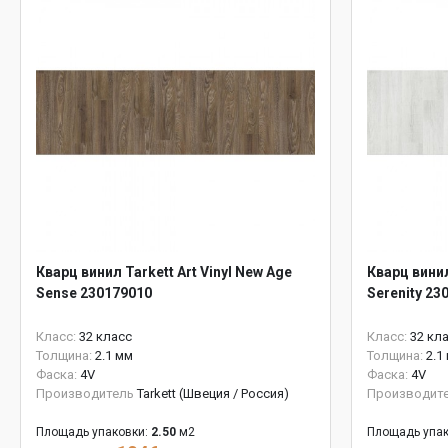
Кварц винил Tarkett Art Vinyl New Age
Кварц винил
Sense 230179010
Serenity 23
Класс:
32 класс
Класс:
32 кл
Толщина:
2.1 мм
Толщина:
2.1
Фаска:
4V
Фаска:
4V
Производитель
Tarkett (Швеция / Россия)
Производит
Площадь упаковки:
2.50
м2
Площадь упак