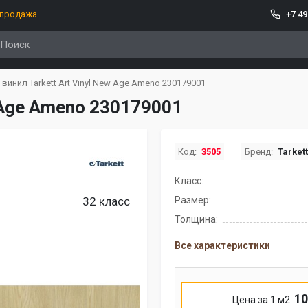
спродажа
+7 49
 винил Tarkett Art Vinyl New Age Ameno 230179001
w Age Ameno 230179001
Код:
3505
Бренд:
Tarket
Класс:
32 класс
Размер:
Толщина:
Все характеристики
10
Цена за 1 м2: