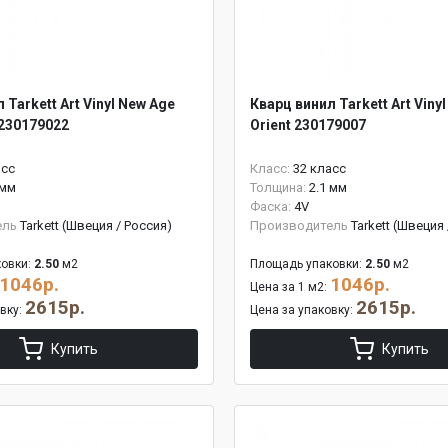
 Tarkett Art Vinyl New Age
Кварц винил Tarkett Art Viny
230179022
Orient 230179007
асс
Класс:
32 класс
 мм
Толщина:
2.1 мм
Фаска:
4V
ель
Tarkett (Швеция / Россия)
Производитель
Tarkett (Швеция
овки:
2.50
м2
Площадь упаковки:
2.50
м2
1046р.
1046р.
Цена за 1 м2:
2615р.
2615р.
овку:
Цена за упаковку:
Купить
Купить