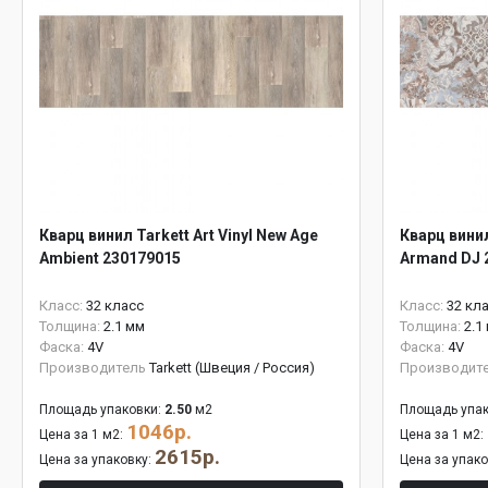
Кварц винил Tarkett Art Vinyl New Age
Кварц винил
Ambient 230179015
Armand DJ 
Класс:
32 класс
Класс:
32 кл
Толщина:
2.1 мм
Толщина:
2.1
Фаска:
4V
Фаска:
4V
Производитель
Tarkett (Швеция / Россия)
Производит
Площадь упаковки:
2.50
м2
Площадь упак
1046р.
Цена за 1 м2:
Цена за 1 м2:
2615р.
Цена за упаковку:
Цена за упак