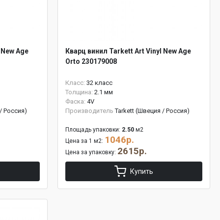
l New Age
Кварц винил Tarkett Art Vinyl New Age
Orto 230179008
Класс:
32 класс
Толщина:
2.1 мм
Фаска:
4V
 / Россия)
Производитель
Tarkett (Швеция / Россия)
Площадь упаковки:
2.50
м2
1046р.
Цена за 1 м2:
2615р.
Цена за упаковку:
Купить