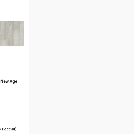
l New Age
 / Россия)