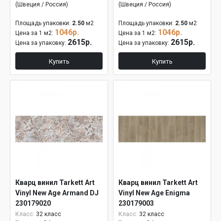
(Швеция / Россия)
(Швеция / Россия)
Площадь упаковки:
2.50
м2
Площадь упаковки:
2.50
м2
1046р.
1046р.
Цена за 1 м2:
Цена за 1 м2:
2615р.
2615р.
Цена за упаковку:
Цена за упаковку:
Купить
Купить
Кварц винил Tarkett Art
Кварц винил Tarkett Art
Vinyl New Age Armand DJ
Vinyl New Age Enigma
230179020
230179003
Класс:
32 класс
Класс:
32 класс