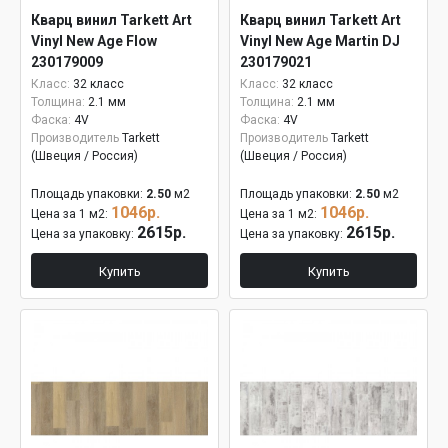
Кварц винил Tarkett Art
Кварц винил Tarkett Art
Vinyl New Age Flow
Vinyl New Age Martin DJ
230179009
230179021
Класс:
32 класс
Класс:
32 класс
Толщина:
2.1 мм
Толщина:
2.1 мм
Фаска:
4V
Фаска:
4V
Производитель
Tarkett
Производитель
Tarkett
(Швеция / Россия)
(Швеция / Россия)
Площадь упаковки:
2.50
м2
Площадь упаковки:
2.50
м2
1046р.
1046р.
Цена за 1 м2:
Цена за 1 м2:
2615р.
2615р.
Цена за упаковку:
Цена за упаковку:
Купить
Купить