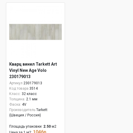
Кварц винил Tarkett Art
Vinyl New Age Volo
230179013
Артикул
230179013
Код товара
3514
Класс:
32 класс
Толщина:
2.1 мм
Фаска:
4V
Производитель
Tarkett
(Швеция / Россия)
Площадь упаковки:
2.50
м2
1046р.
Цена за 1 м2: