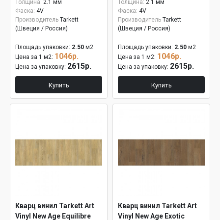
Толщина:
2.1 мм
Толщина:
2.1 мм
Фаска:
4V
Фаска:
4V
Производитель
Tarkett
Производитель
Tarkett
(Швеция / Россия)
(Швеция / Россия)
Площадь упаковки:
2.50
м2
Площадь упаковки:
2.50
м2
1046р.
1046р.
Цена за 1 м2:
Цена за 1 м2:
2615р.
2615р.
Цена за упаковку:
Цена за упаковку:
Купить
Купить
Кварц винил Tarkett Art
Кварц винил Tarkett Art
Vinyl New Age Equilibre
Vinyl New Age Exotic