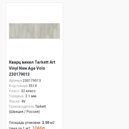
Кварц винил Tarkett Art
Vinyl New Age Volo
230179013
Артикул
230179013
Код товара
3514
Класс:
32 класс
Толщина:
2.1 мм
Фаска:
4V
Производитель
Tarkett
(Швеция / Россия)
Площадь упаковки:
2.50
м2
1046р.
Цена за 1 м2: