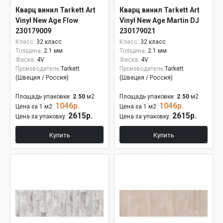
Кварц винил Tarkett Art
Кварц винил Tarkett Art
Vinyl New Age Flow
Vinyl New Age Martin DJ
230179009
230179021
Класс:
32 класс
Класс:
32 класс
Толщина:
2.1 мм
Толщина:
2.1 мм
Фаска:
4V
Фаска:
4V
Производитель
Tarkett
Производитель
Tarkett
(Швеция / Россия)
(Швеция / Россия)
Площадь упаковки:
2.50
м2
Площадь упаковки:
2.50
м2
1046р.
1046р.
Цена за 1 м2:
Цена за 1 м2:
2615р.
2615р.
Цена за упаковку:
Цена за упаковку:
Купить
Купить