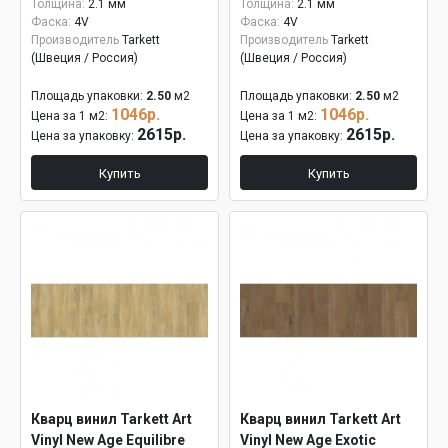
Толщина:
2.1 мм
Толщина:
2.1 мм
Фаска:
4V
Фаска:
4V
Производитель
Tarkett
Производитель
Tarkett
(Швеция / Россия)
(Швеция / Россия)
Площадь упаковки:
2.50
м2
Площадь упаковки:
2.50
м2
1046р.
1046р.
Цена за 1 м2:
Цена за 1 м2:
2615р.
2615р.
Цена за упаковку:
Цена за упаковку:
Купить
Купить
Кварц винил Tarkett Art
Кварц винил Tarkett Art
Vinyl New Age Equilibre
Vinyl New Age Exotic