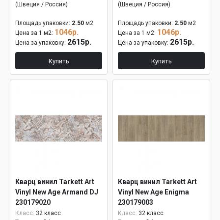
(Швеция / Россия)
(Швеция / Россия)
Площадь упаковки:
2.50
м2
Площадь упаковки:
2.50
м2
1046р.
1046р.
Цена за 1 м2:
Цена за 1 м2:
2615р.
2615р.
Цена за упаковку:
Цена за упаковку:
Купить
Купить
Кварц винил Tarkett Art
Кварц винил Tarkett Art
Vinyl New Age Armand DJ
Vinyl New Age Enigma
230179020
230179003
Класс:
32 класс
Класс:
32 класс