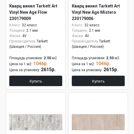
Кварц винил Tarkett Art
Кварц винил Tarkett Art
Vinyl New Age Flow
Vinyl New Age Mistero
230179009
230179006
Класс:
32 класс
Класс:
32 класс
Толщина:
2.1 мм
Толщина:
2.1 мм
Фаска:
4V
Фаска:
4V
Производитель
Tarkett
Производитель
Tarkett
(Швеция / Россия)
(Швеция / Россия)
Площадь упаковки:
2.50
м2
Площадь упаковки:
2.50
м2
1046р.
1046р.
Цена за 1 м2:
Цена за 1 м2:
2615р.
2615р.
Цена за упаковку:
Цена за упаковку:
Купить
Купить