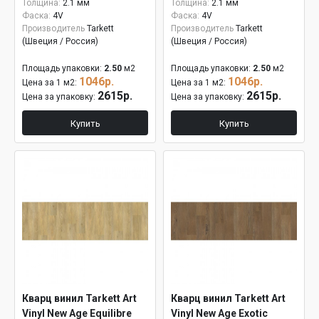
Толщина:
2.1 мм
Толщина:
2.1 мм
Фаска:
4V
Фаска:
4V
Производитель
Tarkett
Производитель
Tarkett
(Швеция / Россия)
(Швеция / Россия)
Площадь упаковки:
2.50
м2
Площадь упаковки:
2.50
м2
1046р.
1046р.
Цена за 1 м2:
Цена за 1 м2:
2615р.
2615р.
Цена за упаковку:
Цена за упаковку:
Купить
Купить
Кварц винил Tarkett Art
Кварц винил Tarkett Art
Vinyl New Age Equilibre
Vinyl New Age Exotic