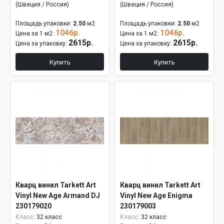
(Швеция / Россия)
(Швеция / Россия)
Площадь упаковки:
2.50
м2
Площадь упаковки:
2.50
м2
1046р.
1046р.
Цена за 1 м2:
Цена за 1 м2:
2615р.
2615р.
Цена за упаковку:
Цена за упаковку:
Купить
Купить
Кварц винил Tarkett Art
Кварц винил Tarkett Art
Vinyl New Age Armand DJ
Vinyl New Age Enigma
230179020
230179003
Класс:
32 класс
Класс:
32 класс