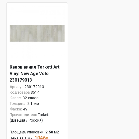
Кварц винил Tarkett Art
Vinyl New Age Volo
230179013
Артикул
230179013
Код товара
3514
Класс:
32 класс
Толщина:
2.1 мм
Фаска:
4V
Производитель
Tarkett
(Швеция / Россия)
Площадь упаковки:
2.50
м2
1046р.
Цена за 1 м2: