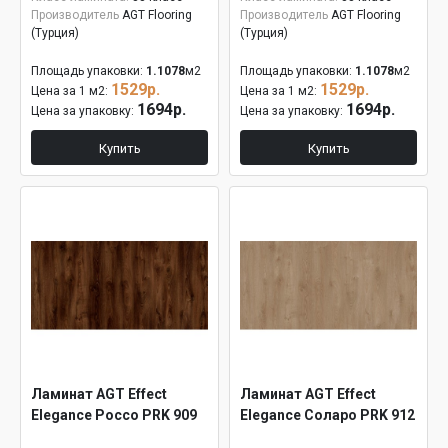
Производитель
AGT Flooring
Производитель
AGT Flooring
(Турция)
(Турция)
Площадь упаковки:
1.1078
м2
Площадь упаковки:
1.1078
м2
1529р.
1529р.
Цена за 1 м2:
Цена за 1 м2:
1694р.
1694р.
Цена за упаковку:
Цена за упаковку:
Купить
Купить
Ламинат AGT Effect
Ламинат AGT Effect
Elegance Россо PRK 909
Elegance Соларо PRK 912