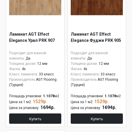
Ламинат AGT Effect
Ламинат AGT Effect
Elegance Урал PRK 907
Elegance Фуджи PRK 905
Подходит для ванной
Подходит для ванной
комнаты:
Да
комнаты:
Да
Толщина доски:
12 мм
Толщина доски:
12 мм
Фаска:
4x
Фаска:
4x
Класс ламината:
33 класс
Класс ламината:
33 класс
Производитель
AGT Flooring
Производитель
AGT Flooring
(Турция)
(Турция)
Площадь упаковки:
1.1078
м2
Площадь упаковки:
1.1078
м2
1529р.
1529р.
Цена за 1 м2:
Цена за 1 м2:
1694р.
1694р.
Цена за упаковку:
Цена за упаковку:
Купить
Купить