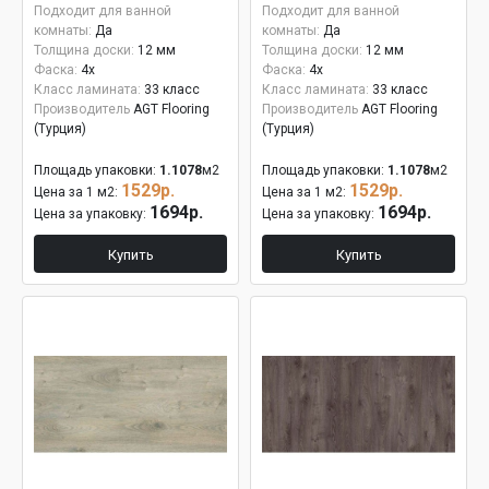
Подходит для ванной
Подходит для ванной
комнаты:
Да
комнаты:
Да
Толщина доски:
12 мм
Толщина доски:
12 мм
Фаска:
4x
Фаска:
4x
Класс ламината:
33 класс
Класс ламината:
33 класс
Производитель
AGT Flooring
Производитель
AGT Flooring
(Турция)
(Турция)
Площадь упаковки:
1.1078
м2
Площадь упаковки:
1.1078
м2
1529р.
1529р.
Цена за 1 м2:
Цена за 1 м2:
1694р.
1694р.
Цена за упаковку:
Цена за упаковку:
Купить
Купить