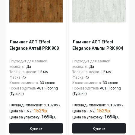
Ламинат AGT Effect
Ламинат AGT Effect
Elegance Алтай PRK 908
Elegance Альпы PRK 904
Подходит для ванной
Подходит для ванной
комнаты:
Да
комнаты:
Да
Толщина доски:
12 мм
Толщина доски:
12 мм
Фаска:
4x
Фаска:
4x
Класс ламината:
33 класс
Класс ламината:
33 класс
Производитель
AGT Flooring
Производитель
AGT Flooring
(Турция)
(Турция)
Площадь упаковки:
1.1078
м2
Площадь упаковки:
1.1078
м2
1529р.
1529р.
Цена за 1 м2:
Цена за 1 м2:
1694р.
1694р.
Цена за упаковку:
Цена за упаковку:
Купить
Купить