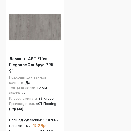
Ламинат AGT Effect
Elegance Эльбрус PRK
911
Подходит для ванной
комнаты:
Да
Толщина доски:
12 мм
Фаска:
4x
Класс ламината:
33 класс
Производитель
AGT Flooring
(Турция)
Площадь упаковки:
1.1078
м2
1529р.
Цена за 1 м2: