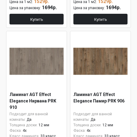
1529р.
1529р.
Цена за 1 м2:
Цена за 1 м2:
1694р.
1694р.
Цена за упаковку:
Цена за упаковку:
Купить
Купить
Ламинат AGT Effect
Ламинат AGT Effect
Elegance Нирвана PRK
Elegance Памир PRK 906
910
Подходит для ванной
Подходит для ванной
комнаты:
Да
комнаты:
Да
Толщина доски:
12 мм
Толщина доски:
12 мм
Фаска:
4x
Фаска:
4x
Класс ламината:
33 класс
Класс ламината:
33 класс