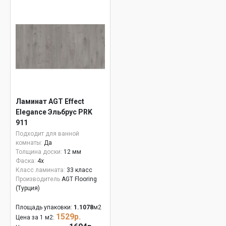
Ламинат AGT Effect
Elegance Эльбрус PRK
911
Подходит для ванной
комнаты:
Да
Толщина доски:
12 мм
Фаска:
4x
Класс ламината:
33 класс
Производитель
AGT Flooring
(Турция)
Площадь упаковки:
1.1078
м2
1529р.
Цена за 1 м2: