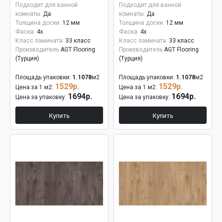
Подходит для ванной
Подходит для ванной
комнаты:
Да
комнаты:
Да
Толщина доски:
12 мм
Толщина доски:
12 мм
Фаска:
4x
Фаска:
4x
Класс ламината:
33 класс
Класс ламината:
33 класс
Производитель
AGT Flooring
Производитель
AGT Flooring
(Турция)
(Турция)
Площадь упаковки:
1.1078
м2
Площадь упаковки:
1.1078
м2
1529р.
1529р.
Цена за 1 м2:
Цена за 1 м2:
1694р.
1694р.
Цена за упаковку:
Цена за упаковку:
Купить
Купить