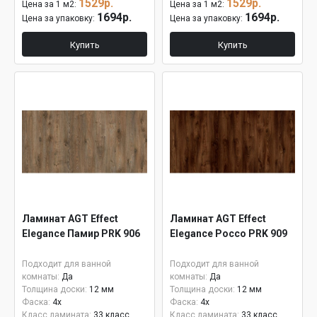
1529р.
1529р.
Цена за 1 м2:
Цена за 1 м2:
1694р.
1694р.
Цена за упаковку:
Цена за упаковку:
Купить
Купить
Ламинат AGT Effect
Ламинат AGT Effect
Elegance Памир PRK 906
Elegance Россо PRK 909
Подходит для ванной
Подходит для ванной
комнаты:
Да
комнаты:
Да
Толщина доски:
12 мм
Толщина доски:
12 мм
Фаска:
4x
Фаска:
4x
Класс ламината:
33 класс
Класс ламината:
33 класс