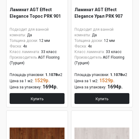
Ламинат AGT Effect
Ламинат AGT Effect
Elegance Торос PRK 901
Elegance Урал PRK 907
Подходит для ванной
Подходит для ванной
комнаты:
Да
комнаты:
Да
Толщина доски:
12 мм
Толщина доски:
12 мм
Фаска:
4x
Фаска:
4x
Класс ламината:
33 класс
Класс ламината:
33 класс
Производитель
AGT Flooring
Производитель
AGT Flooring
(Турция)
(Турция)
Площадь упаковки:
1.1078
м2
Площадь упаковки:
1.1078
м2
1529р.
1529р.
Цена за 1 м2:
Цена за 1 м2:
1694р.
1694р.
Цена за упаковку:
Цена за упаковку:
Купить
Купить