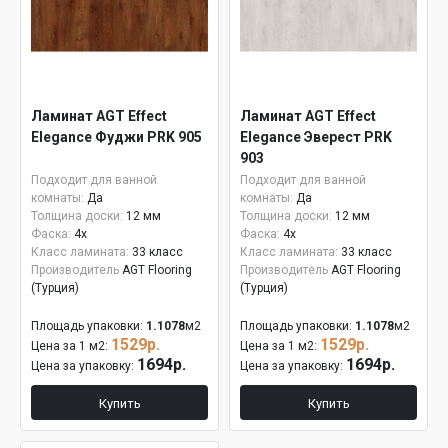
Ламинат AGT Effect
Ламинат AGT Effect
Elegance Фуджи PRK 905
Elegance Эверест PRK
903
Подходит для ванной
Подходит для ванной
комнаты:
Да
комнаты:
Да
Толщина доски:
12 мм
Толщина доски:
12 мм
Фаска:
4x
Фаска:
4x
Класс ламината:
33 класс
Класс ламината:
33 класс
Производитель
AGT Flooring
Производитель
AGT Flooring
(Турция)
(Турция)
Площадь упаковки:
1.1078
м2
Площадь упаковки:
1.1078
м2
1529р.
1529р.
Цена за 1 м2:
Цена за 1 м2:
1694р.
1694р.
Цена за упаковку:
Цена за упаковку:
Купить
Купить