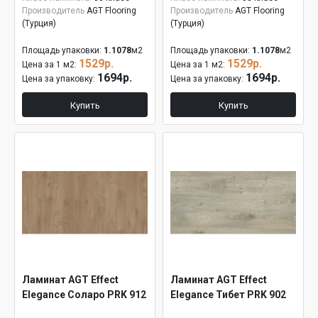
Производитель
AGT Flooring
Производитель
AGT Flooring
(Турция)
(Турция)
Площадь упаковки:
1.1078
м2
Площадь упаковки:
1.1078
м2
1529р.
1529р.
Цена за 1 м2:
Цена за 1 м2:
1694р.
1694р.
Цена за упаковку:
Цена за упаковку:
Купить
Купить
Ламинат AGT Effect
Ламинат AGT Effect
Elegance Соларо PRK 912
Elegance Тибет PRK 902