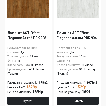
Ламинат AGT Effect
Ламинат AGT Effect
Elegance Алтай PRK 908
Elegance Альпы PRK 904
Подходит для ванной
Подходит для ванной
комнаты:
Да
комнаты:
Да
Толщина доски:
12 мм
Толщина доски:
12 мм
Фаска:
4x
Фаска:
4x
Класс ламината:
33 класс
Класс ламината:
33 класс
Производитель
AGT Flooring
Производитель
AGT Flooring
(Турция)
(Турция)
Площадь упаковки:
1.1078
м2
Площадь упаковки:
1.1078
м2
1529р.
1529р.
Цена за 1 м2:
Цена за 1 м2:
1694р.
1694р.
Цена за упаковку:
Цена за упаковку:
Купить
Купить