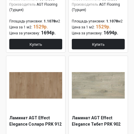
Производитель
AGT Flooring
Производитель
AGT Flooring
(Турция)
(Турция)
Площадь упаковки:
1.1078
м2
Площадь упаковки:
1.1078
м2
1529р.
1529р.
Цена за 1 м2:
Цена за 1 м2:
1694р.
1694р.
Цена за упаковку:
Цена за упаковку:
Купить
Купить
Ламинат AGT Effect
Ламинат AGT Effect
Elegance Соларо PRK 912
Elegance Тибет PRK 902