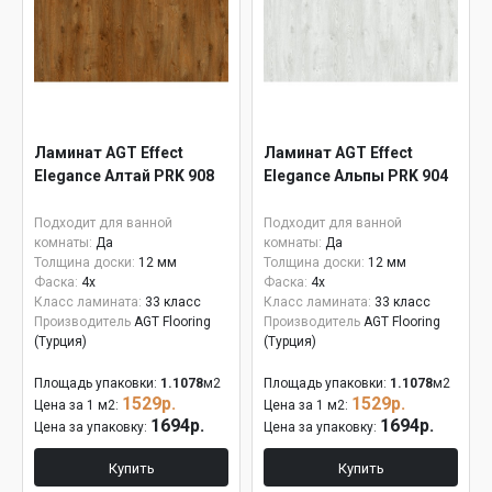
Ламинат AGT Effect
Ламинат AGT Effect
Elegance Алтай PRK 908
Elegance Альпы PRK 904
Подходит для ванной
Подходит для ванной
комнаты:
Да
комнаты:
Да
Толщина доски:
12 мм
Толщина доски:
12 мм
Фаска:
4x
Фаска:
4x
Класс ламината:
33 класс
Класс ламината:
33 класс
Производитель
AGT Flooring
Производитель
AGT Flooring
(Турция)
(Турция)
Площадь упаковки:
1.1078
м2
Площадь упаковки:
1.1078
м2
1529р.
1529р.
Цена за 1 м2:
Цена за 1 м2:
1694р.
1694р.
Цена за упаковку:
Цена за упаковку:
Купить
Купить