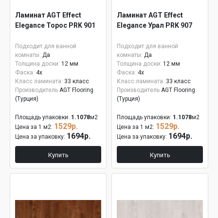
Ламинат AGT Effect
Ламинат AGT Effect
Elegance Торос PRK 901
Elegance Урал PRK 907
Подходит для ванной
Подходит для ванной
комнаты:
Да
комнаты:
Да
Толщина доски:
12 мм
Толщина доски:
12 мм
Фаска:
4x
Фаска:
4x
Класс ламината:
33 класс
Класс ламината:
33 класс
Производитель
AGT Flooring
Производитель
AGT Flooring
(Турция)
(Турция)
Площадь упаковки:
1.1078
м2
Площадь упаковки:
1.1078
м2
1529р.
1529р.
Цена за 1 м2:
Цена за 1 м2:
1694р.
1694р.
Цена за упаковку:
Цена за упаковку:
Купить
Купить