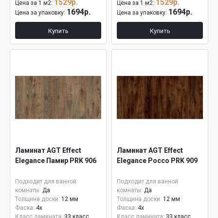
1529р.
1529р.
Цена за 1 м2:
Цена за 1 м2:
1694р.
1694р.
Цена за упаковку:
Цена за упаковку:
Купить
Купить
Ламинат AGT Effect
Ламинат AGT Effect
Elegance Памир PRK 906
Elegance Россо PRK 909
Подходит для ванной
Подходит для ванной
комнаты:
Да
комнаты:
Да
Толщина доски:
12 мм
Толщина доски:
12 мм
Фаска:
4x
Фаска:
4x
Класс ламината:
33 класс
Класс ламината:
33 класс