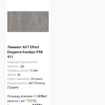
Ламинат AGT Effect
Elegance Эльбрус PRK
911
Подходит для ванной
комнаты:
Да
Толщина доски:
12 мм
Фаска:
4x
Класс ламината:
33 класс
Производитель
AGT Flooring
(Турция)
Площадь упаковки:
1.1078
м2
1529р.
Цена за 1 м2: