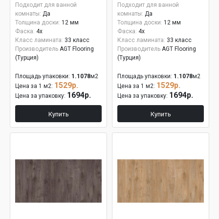
Подходит для ванной
Подходит для ванной
комнаты:
Да
комнаты:
Да
Толщина доски:
12 мм
Толщина доски:
12 мм
Фаска:
4x
Фаска:
4x
Класс ламината:
33 класс
Класс ламината:
33 класс
Производитель
AGT Flooring
Производитель
AGT Flooring
(Турция)
(Турция)
Площадь упаковки:
1.1078
м2
Площадь упаковки:
1.1078
м2
1529р.
1529р.
Цена за 1 м2:
Цена за 1 м2:
1694р.
1694р.
Цена за упаковку:
Цена за упаковку:
Купить
Купить