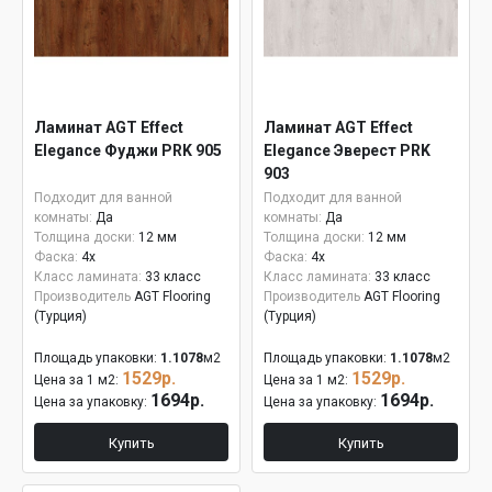
Ламинат AGT Effect
Ламинат AGT Effect
Elegance Фуджи PRK 905
Elegance Эверест PRK
903
Подходит для ванной
Подходит для ванной
комнаты:
Да
комнаты:
Да
Толщина доски:
12 мм
Толщина доски:
12 мм
Фаска:
4x
Фаска:
4x
Класс ламината:
33 класс
Класс ламината:
33 класс
Производитель
AGT Flooring
Производитель
AGT Flooring
(Турция)
(Турция)
Площадь упаковки:
1.1078
м2
Площадь упаковки:
1.1078
м2
1529р.
1529р.
Цена за 1 м2:
Цена за 1 м2:
1694р.
1694р.
Цена за упаковку:
Цена за упаковку:
Купить
Купить